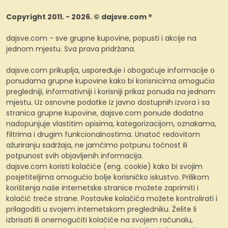
Copyright 2011. - 2026. © dajsve.com ®
dajsve.com - sve grupne kupovine, popusti i akcije na
jednom mjestu. Sva prava pridržana.
dajsve.com prikuplja, uspoređuje i obogaćuje informacije o
ponudama grupne kupovine kako bi korisnicima omogućio
pregledniji, informativniji i korisniji prikaz ponuda na jednom
mjestu. Uz osnovne podatke iz javno dostupnih izvora i sa
stranica grupne kupovine, dajsve.com ponude dodatno
nadopunjuje vlastitim opisima, kategorizacijom, oznakama,
filtrima i drugim funkcionalnostima. Unatoč redovitom
ažuriranju sadržaja, ne jamčimo potpunu točnost ili
potpunost svih objavljenih informacija.
dajsve.com koristi kolačiće (eng. cookie) kako bi svojim
posjetiteljima omogućio bolje korisničko iskustvo. Prilikom
korištenja naše internetske stranice možete zaprimiti i
kolačić treće strane. Postavke kolačića možete kontrolirati i
prilagoditi u svojem internetskom pregledniku. Želite li
izbrisati ili onemogućiti kolačiće na svojem računalu,