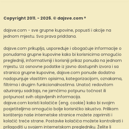
Copyright 2011. - 2026. © dajsve.com ®
dajsve.com - sve grupne kupovine, popusti i akcije na
jednom mjestu. Sva prava pridržana.
dajsve.com prikuplja, uspoređuje i obogaćuje informacije o
ponudama grupne kupovine kako bi korisnicima omogućio
pregledniji, informativniji i korisniji prikaz ponuda na jednom
mjestu. Uz osnovne podatke iz javno dostupnih izvora i sa
stranica grupne kupovine, dajsve.com ponude dodatno
nadopunjuje vlastitim opisima, kategorizacijom, oznakama,
filtrima i drugim funkcionalnostima. Unatoč redovitom
ažuriranju sadržaja, ne jamčimo potpunu točnost ili
potpunost svih objavljenih informacija.
dajsve.com koristi kolačiće (eng. cookie) kako bi svojim
posjetiteljima omogućio bolje korisničko iskustvo. Prilikom
korištenja naše internetske stranice možete zaprimiti i
kolačić treće strane. Postavke kolačića možete kontrolirati i
prilagoditi u svojem internetskom pregledniku. Želite li