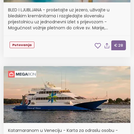
BLED I LJUBLJANA - prošetajte uz jezero, uživajte u
bledskim kremšnitama i razgledajte slovensku
prijestolnicu uz jednodnevni izlet s prijevozom -
Mogućnost vožnje pletnom do crkve sv. Marije,
smještene na otočiću usred jezera, polazak 26.09.
Putovanja
€ 28
Katamaranom u Veneciju - Karta za odraslu osobu -