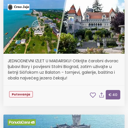
JEDNODNEVNI IZLET U MAĐARSKU! Otkrijte čarobni dvorac
ljubavi Bory i povijesni Stolni Biograd, zatim uživajte u
šetnji Siófokom uz Balaton - tornjevi, galerije, baština i
obala najvećeg jezera čekaju!
Putovanja
€ 40