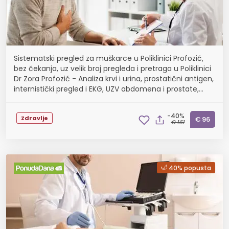
Sistematski pregled za muškarce u Poliklinici Profozić,
bez čekanja, uz velik broj pregleda i pretraga u Poliklinici
Dr Zora Profozić - Analiza krvi i urina, prostatični antigen,
internistički pregled i EKG, UZV abdomena i prostate,
spirometrija ili pregl...
-40%
Zdravlje
€ 96
€ 161
40% popusta