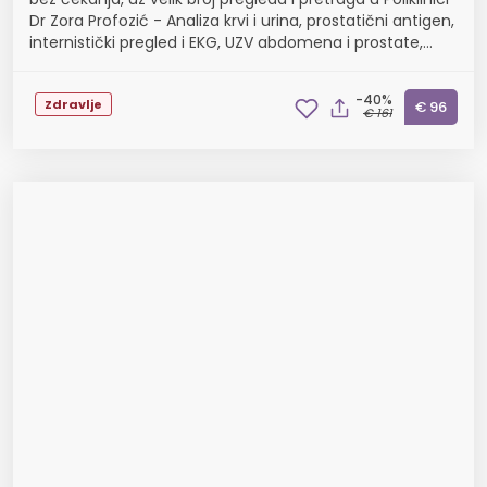
Dr Zora Profozić - Analiza krvi i urina, prostatični antigen,
internistički pregled i EKG, UZV abdomena i prostate,
spirometrija ili pregl...
-40%
Zdravlje
€ 96
€ 161