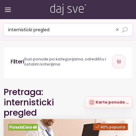
×
Suzi ponude po kategorijama, odredištu i
ostalim kriterijima
Pretraga:
internisticki
Karta ponuda (5)
pregled
40% popusta