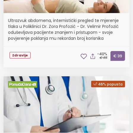
Ultrazvuk abdomena, internistički pregled te mjerenje
tlaka u Poliklinici Dr. Zora Profozić - Dr. Velimir Profozić
oduševljava pacijente znanjem i pristupom - svoje
povjerenje poklanja mu rekordan broj korisnika
-40%
Zdravlje
€ 39
€ 65
46% popusta