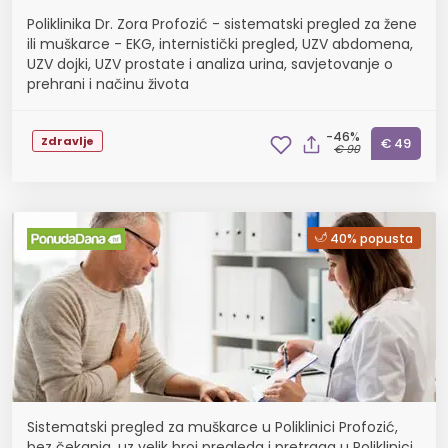
Poliklinika Dr. Zora Profozić - sistematski pregled za žene
ili muškarce - EKG, internistički pregled, UZV abdomena,
UZV dojki, UZV prostate i analiza urina, savjetovanje o
prehrani i načinu života
-46%
Zdravlje
€ 49
€ 90
40% popusta
Sistematski pregled za muškarce u Poliklinici Profozić,
bez čekanja, uz velik broj pregleda i pretraga u Poliklinici