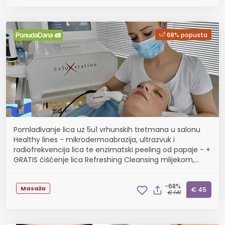
68% popusta
Pomlađivanje lica uz 5u1 vrhunskih tretmana u salonu
Healthy lines - mikrodermoabrazija, ultrazvuk i
radiofrekvencija lica te enzimatski peeling od papaje - +
GRATIS čišćenje lica Refreshing Cleansing mlijekom,
maska od gline, serum hyaluron, ručna masaža...
-68%
Masaža
€ 45
€ 141