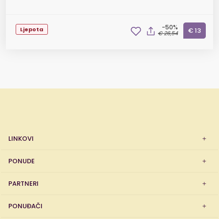
-50%
Ljepota
€ 13
€ 26,54
LINKOVI
PONUDE
PARTNERI
PONUĐAČI