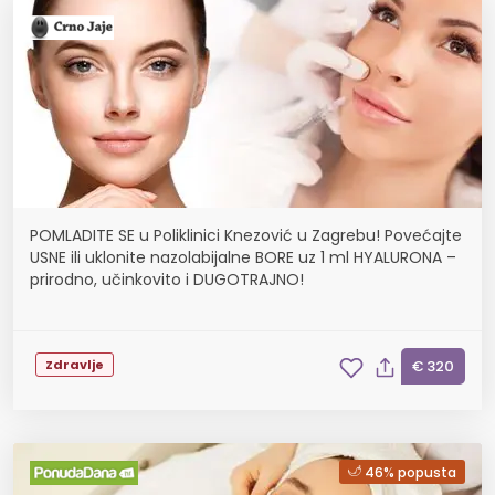
POMLADITE SE u Poliklinici Knezović u Zagrebu! Povećajte
USNE ili uklonite nazolabijalne BORE uz 1 ml HYALURONA –
prirodno, učinkovito i DUGOTRAJNO!
Zdravlje
€ 320
46% popusta