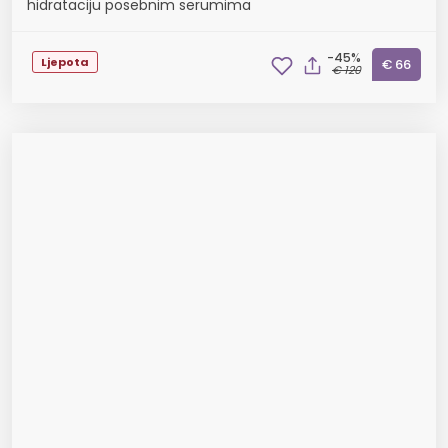
hidrataciju posebnim serumima
-45%
Ljepota
€ 66
€ 120