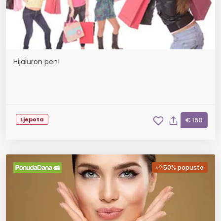
Hijaluron pen!
Ljepota
€ 150
50% popusta