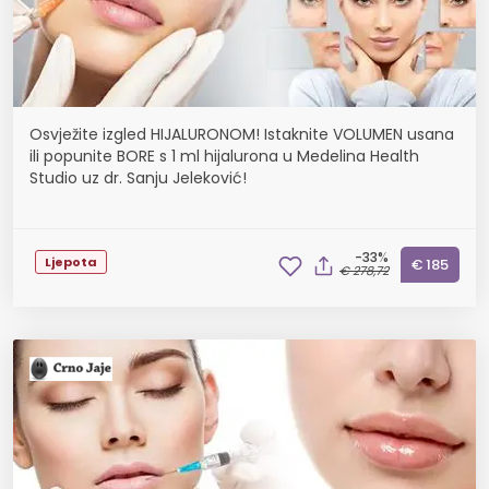
Osvježite izgled HIJALURONOM! Istaknite VOLUMEN usana
ili popunite BORE s 1 ml hijalurona u Medelina Health
Studio uz dr. Sanju Jeleković!
-33%
Ljepota
€ 185
€ 278,72