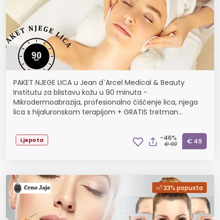
PAKET NJEGE LICA u Jean d`Arcel Medical & Beauty
Institutu za blistavu kožu u 90 minuta -
Mikrodermoabrazija, profesionalno čišćenje lica, njega
lica s hijaluronskom terapijom + GRATIS tretman
ultrazvučne njege
-46%
Ljepota
€ 49
€ 90
33% popusta