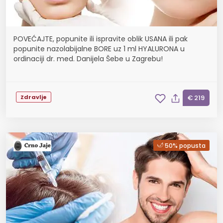
POVEĆAJTE, popunite ili ispravite oblik USANA ili pak
popunite nazolabijalne BORE uz 1 ml HYALURONA u
ordinaciji dr. med. Danijela Šebe u Zagrebu!
Zdravlje
€ 219
50% popusta