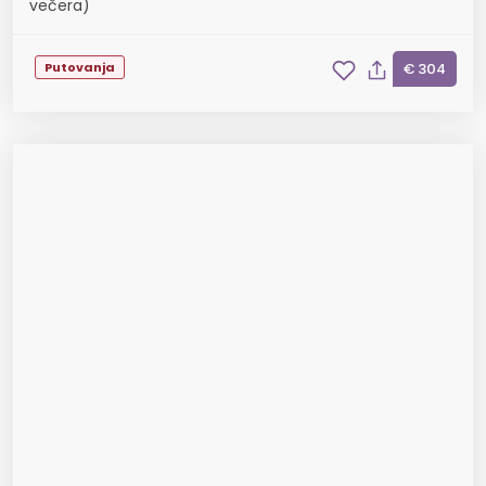
večera)
Putovanja
€ 304