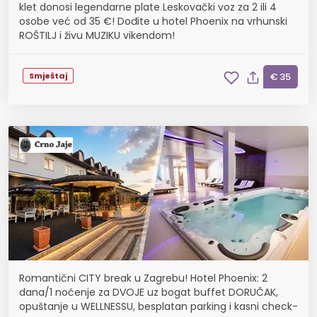
klet donosi legendarne plate Leskovački voz za 2 ili 4
osobe već od 35 €! Dođite u hotel Phoenix na vrhunski
ROŠTILJ i živu MUZIKU vikendom!
Smještaj
€ 35
Romantični CITY break u Zagrebu! Hotel Phoenix: 2
dana/1 noćenje za DVOJE uz bogat buffet DORUČAK,
opuštanje u WELLNESSU, besplatan parking i kasni check-