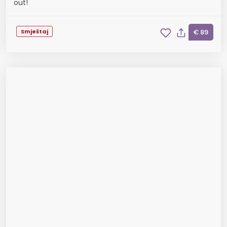
out!
Smještaj
€ 89