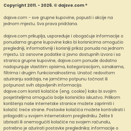
Copyright 2011. - 2026. © dajsve.com ®
dajsve.com - sve grupne kupovine, popusti i akcije na
jednom mjestu. Sva prava pridržana.
dajsve.com prikuplja, uspoređuje i obogaćuje informacije o
ponudama grupne kupovine kako bi korisnicima omogućio
pregledniji, informativniji i korisniji prikaz ponuda na jednom
mjestu. Uz osnovne podatke iz javno dostupnih izvora i sa
stranica grupne kupovine, dajsve.com ponude dodatno
nadopunjuje vlastitim opisima, kategorizacijom, oznakama,
filtrima i drugim funkcionalnostima. Unatoč redovitom
ažuriranju sadržaja, ne jamčimo potpunu točnost ili
potpunost svih objavljenih informacija.
dajsve.com koristi kolačiće (eng. cookie) kako bi svojim
posjetiteljima omogućio bolje korisničko iskustvo. Prilikom
korištenja naše internetske stranice možete zaprimiti i
kolačić treće strane. Postavke kolačića možete kontrolirati i
prilagoditi u svojem internetskom pregledniku. Želite li
izbrisati ili onemogućiti kolačiće na svojem računalu,
potrebno je ažurirati postavke preglednika; informacije o