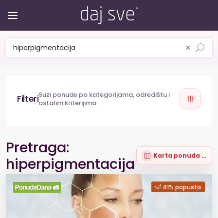
×
Suzi ponude po kategorijama, odredištu i
ostalim kriterijima
Pretraga:
Karta ponuda (2)
hiperpigmentacija
41% popusta