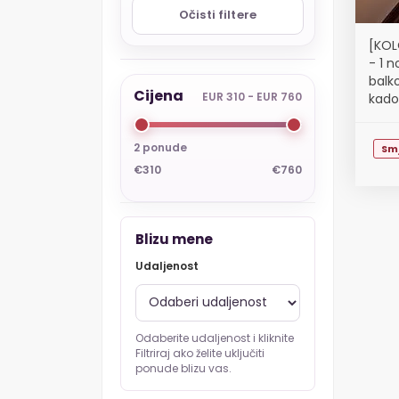
Očisti filtere
[KOL
- 1 
balk
Cijena
EUR 310 - EUR 760
kadom
2 ponude
Sm
€310
€760
Blizu mene
Udaljenost
Odaberite udaljenost i kliknite
Filtriraj ako želite uključiti
ponude blizu vas.