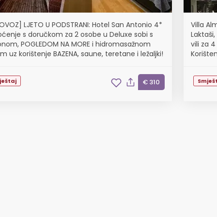
OVOZ] LJETO U PODSTRANI: Hotel San Antonio 4*
Villa Al
noćenje s doručkom za 2 osobe u Deluxe sobi s
Laktaši
onom, POGLEDOM NA MORE i hidromasažnom
vili za
 uz korištenje BAZENA, saune, teretane i ležaljki!
Korište
ještaj
Smješt
€ 310