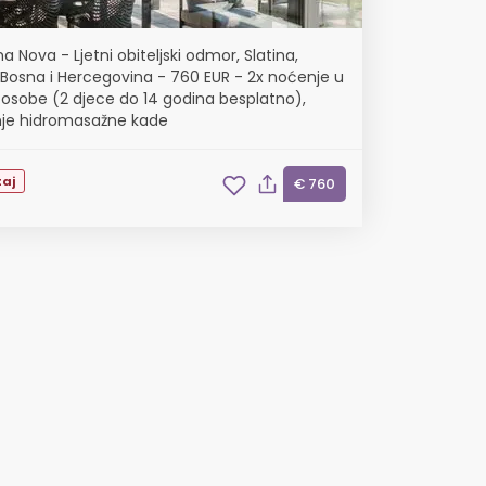
ma Nova - Ljetni obiteljski odmor, Slatina,
, Bosna i Hercegovina - 760 EUR - 2x noćenje u
 4 osobe (2 djece do 14 godina besplatno),
nje hidromasažne kade
aj
€ 760