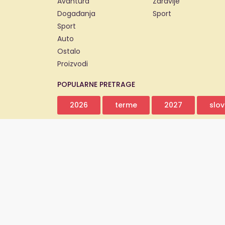
Avantura
Zdravlje
Događanja
Sport
Sport
Auto
Ostalo
Proizvodi
POPULARNE PRETRAGE
2026
terme
2027
slov
Copyright 2011. - 2026. © dajsve.com ®
dajsve.com - sve grupne kupovine, popusti i akc
dajsve.com prikuplja, uspoređuje i obogaćuje inf
ponuda na jednom mjestu. Uz osnovne podatke i
opisima, kategorizacijom, oznakama, filtrima i
objavljenih informacija.