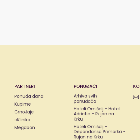
PARTNERI
PONUĐAČI
KO
Arhiva svih
Ponuda dana
ponuđača
Kupime
Hoteli Omišalj - Hotel
CrnoJaje
Adriatic - Rujan na
Krku
eKlinika
Hoteli Omišalj -
Megabon
Depandansa Primorka -
Rujan na Krku