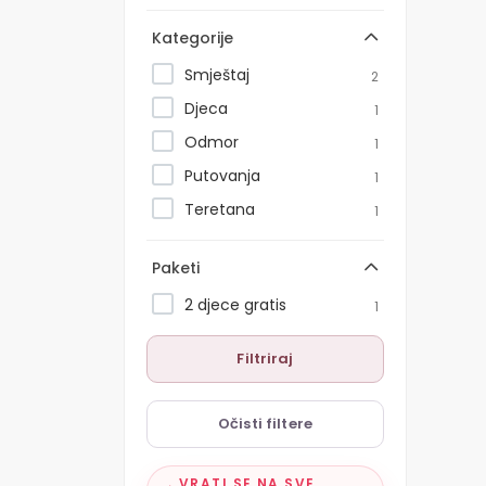
Kategorije
Smještaj
2
Djeca
1
Odmor
1
Putovanja
1
Teretana
1
Paketi
2 djece gratis
1
Filtriraj
Očisti filtere
VRATI SE NA SVE