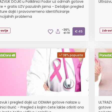
AZVUK DOJKI u Poliklinici Fodor uz odmah gotove
Ultrazvu
ze + gratis UZV pazušnih jama - Detaljan pregled
ture dojki i pravovremeno identificiranje
ncijalnih problema
-36%
avlje
Zdravl
€ 45
€ 70
38% popusta
azvuk i pregled dojki uz ODMAH gotove nalaze u
ULTRAZV
linici Đurić - Pregled s kojim ćete lakše otkriti ono
gotove n