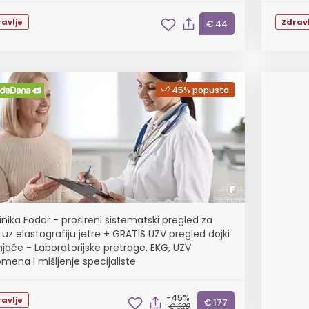
avlje
Zdravl
€ 44
45% popusta
linika Fodor - prošireni sistematski pregled za
uz elastografiju jetre + GRATIS UZV pregled dojki
tnjače - Laboratorijske pretrage, EKG, UZV
mena i mišljenje specijaliste
-45%
avlje
€ 177
€ 320