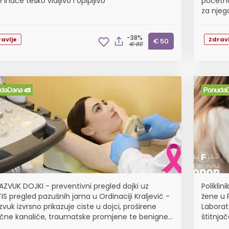
e inače teško vidljivo i opipljivo
početn
za njeg
-38%
avlje
Zdravl
€ 50
€ 80
AZVUK DOJKI - preventivni pregled dojki uz
Poliklin
IS pregled pazušnih jama u Ordinaciji Kraljević -
žene u P
zvuk izvrsno prikazuje ciste u dojci, proširene
Laborat
ečne kanaliće, traumatske promjene te benigne i
štitnjač
gne tumore
specijal