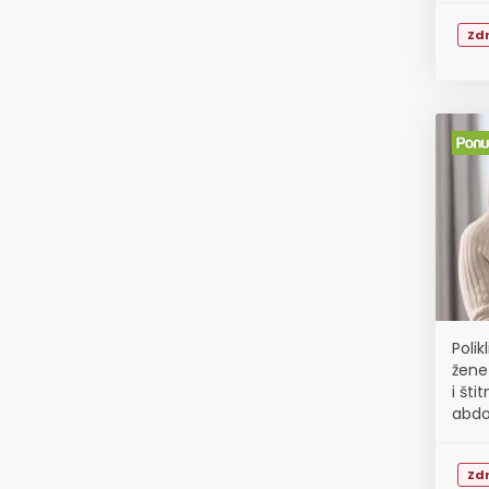
Zdr
Polik
žene 
i šti
abdo
Zdr