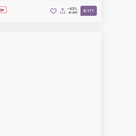
-43%
je
€ 177
€ 310