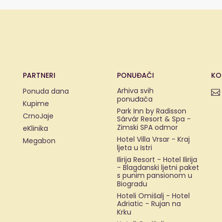
PARTNERI
PONUĐAČI
KO
Arhiva svih
Ponuda dana
ponuđača
Kupime
Park Inn by Radisson
CrnoJaje
Sárvár Resort & Spa -
Zimski SPA odmor
eKlinika
Hotel Villa Vrsar - Kraj
Megabon
ljeta u Istri
Ilirija Resort - Hotel Ilirija
- Blagdanski ljetni paket
s punim pansionom u
Biogradu
Hoteli Omišalj - Hotel
Adriatic - Rujan na
Krku