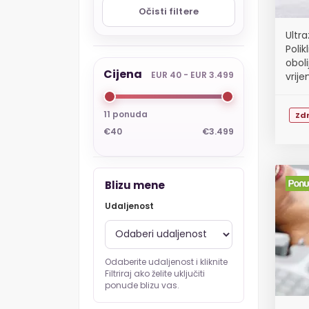
Očisti filtere
Ultr
Polik
oboli
Cijena
EUR 40 - EUR 3.499
vrij
11 ponuda
Zdr
€40
€3.499
Blizu mene
Udaljenost
Odaberite udaljenost i kliknite
Filtriraj ako želite uključiti
ponude blizu vas.