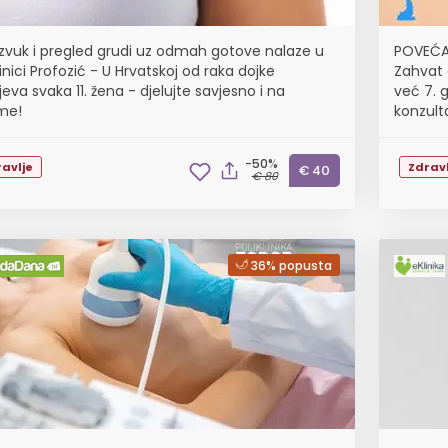
azvuk i pregled grudi uz odmah gotove nalaze u
POVEĆAN
linici Profozić - U Hrvatskoj od raka dojke
Zahvat 
jeva svaka 11. žena - djelujte savjesno i na
već 7. 
eme!
konzulta
poliklin
-50%
avlje
Zdravl
€ 40
€ 80
36% popusta