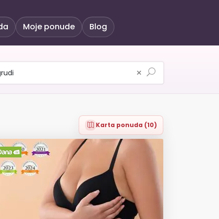
da
Moje ponude
Blog
×
Karta ponuda (10)