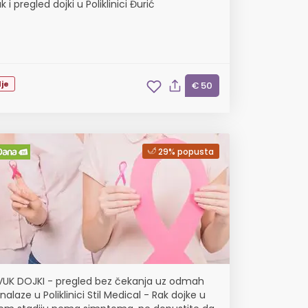
k i pregled dojki u Poliklinici Đurić
je
€ 50
29% popusta
UK DOJKI - pregled bez čekanja uz odmah
alaze u Poliklinici Stil Medical - Rak dojke u