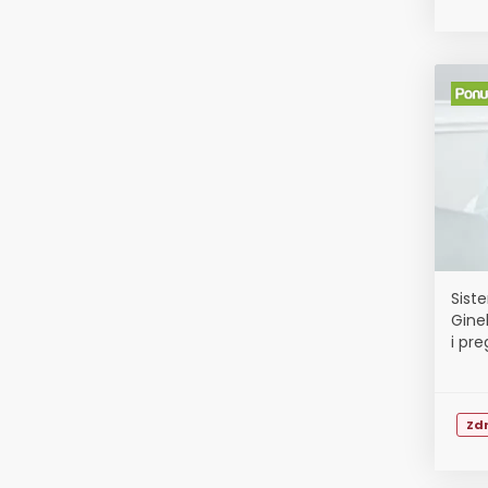
Siste
Ginek
i pr
Zdr