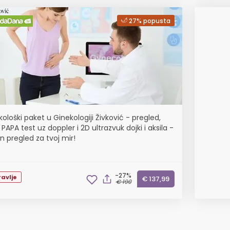
27% popusta
ološki paket u Ginekologiji Živković - pregled,
 PAPA test uz doppler i 2D ultrazvuk dojki i aksila -
n pregled za tvoj mir!
-27%
avlje
€ 137,99
€ 190