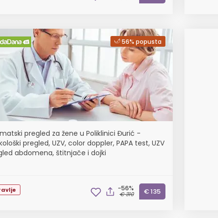
56% popusta
matski pregled za žene u Poliklinici Đurić -
ološki pregled, UZV, color doppler, PAPA test, UZV
egled abdomena, štitnjače i dojki
-56%
avlje
€ 135
€ 310