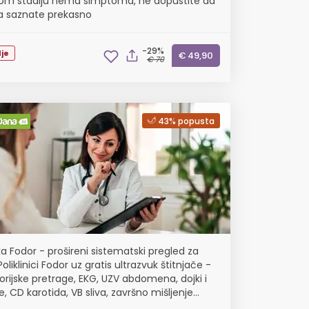
om stadiju nema simptoma, ne dopustite da
a saznate prekasno
-29%
je
€ 49,90
€ 70
43% popusta
ika Fodor - prošireni sistematski pregled za
oliklinici Fodor uz gratis ultrazvuk štitnjače -
orijske pretrage, EKG, UZV abdomena, dojki i
e, CD karotida, VB sliva, završno mišljenje
iste