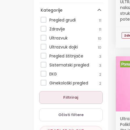
ULTR
nala
Kategorije
struk
pote
Pregled grudi
11
Zdravlje
11
Zdr
Ultrazvuk
10
Ultrazvuk dojki
10
Pregled štitnjače
3
Sistematski pregled
3
EKG
2
Ginekološki pregled
2
Filtriraj
Očisti filtere
Ultr
Polik