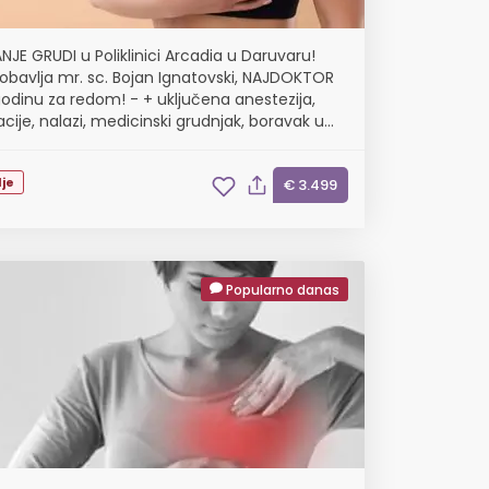
JE GRUDI u Poliklinici Arcadia u Daruvaru!
obavlja mr. sc. Bojan Ignatovski, NAJDOKTOR
godinu za redom! - + uključena anestezija,
cije, nalazi, medicinski grudnjak, boravak u
ici na dan operacije
je
€ 3.499
Popularno danas