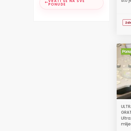
što j
VRATI SE NA SVE
PONUDE
Zdr
ULTR
GRAT
Ultra
mlij
mali