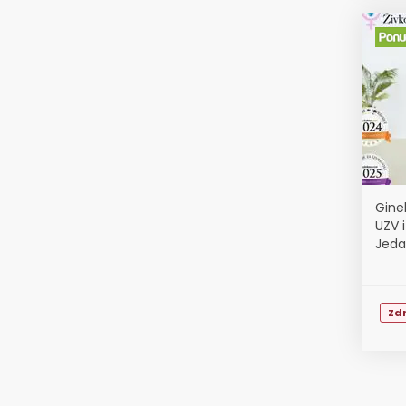
Ginek
UZV i
Jeda
Zdr