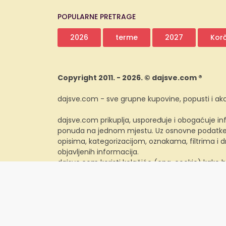
POPULARNE PRETRAGE
2026
terme
2027
Kor
Copyright 2011. - 2026. © dajsve.com ®
dajsve.com - sve grupne kupovine, popusti i akc
dajsve.com prikuplja, uspoređuje i obogaćuje inf
ponuda na jednom mjestu. Uz osnovne podatke i
opisima, kategorizacijom, oznakama, filtrima i
objavljenih informacija.
dajsve.com koristi kolačiće (eng. cookie) kako b
zaprimiti i kolačić treće strane. Postavke kolačić
svojem računalu, potrebno je ažurirati postavke
preglednika.