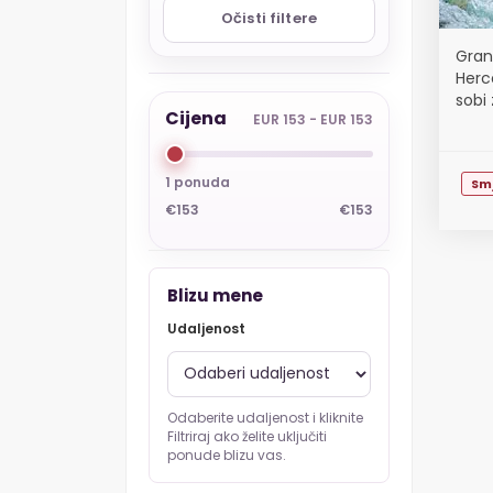
Očisti filtere
Grand
Herc
sobi 
Cijena
EUR 153 - EUR 153
1 ponuda
Sm
€153
€153
Blizu mene
Udaljenost
Odaberite udaljenost i kliknite
Filtriraj ako želite uključiti
ponude blizu vas.