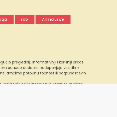
tija
rab
All inclusive
 pregledniji, informativniji i korisniji prikaz
e.com ponude dodatno nadopunjuje vlastitim
, ne jamčimo potpunu točnost ili potpunost svih
kom korištenja naše internetske stranice možete
u. Želite li izbrisati ili onemogućiti kolačiće na
lačića potražite u izborniku pomoći svojeg