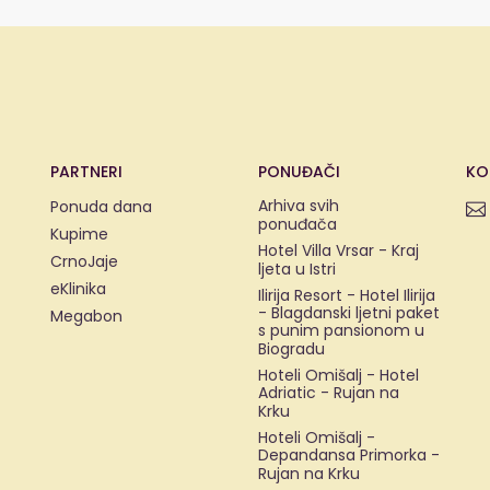
PARTNERI
PONUĐAČI
KO
Arhiva svih
Ponuda dana
ponuđača
Kupime
Hotel Villa Vrsar - Kraj
CrnoJaje
ljeta u Istri
eKlinika
Ilirija Resort - Hotel Ilirija
- Blagdanski ljetni paket
Megabon
s punim pansionom u
Biogradu
Hoteli Omišalj - Hotel
Adriatic - Rujan na
Krku
Hoteli Omišalj -
Depandansa Primorka -
Rujan na Krku