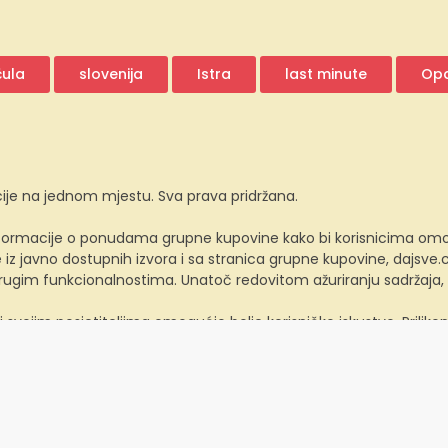
čula
slovenija
Istra
last minute
Opa
ije na jednom mjestu. Sva prava pridržana.
ormacije o ponudama grupne kupovine kako bi korisnicima omogućio
z javno dostupnih izvora i sa stranica grupne kupovine, dajsv
 drugim funkcionalnostima. Unatoč redovitom ažuriranju sadržaja
i svojim posjetiteljima omogućio bolje korisničko iskustvo. Prili
a možete kontrolirati i prilagoditi u svojem internetskom preglednik
 preglednika; informacije o načinu brisanja i onemogućavanja ko