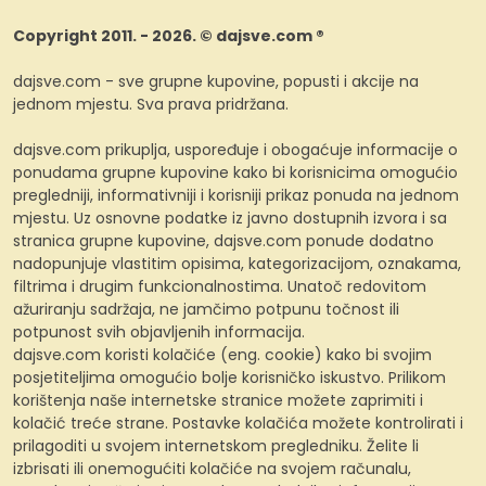
Copyright 2011. - 2026. © dajsve.com ®
dajsve.com - sve grupne kupovine, popusti i akcije na
jednom mjestu. Sva prava pridržana.
dajsve.com prikuplja, uspoređuje i obogaćuje informacije o
ponudama grupne kupovine kako bi korisnicima omogućio
pregledniji, informativniji i korisniji prikaz ponuda na jednom
mjestu. Uz osnovne podatke iz javno dostupnih izvora i sa
stranica grupne kupovine, dajsve.com ponude dodatno
nadopunjuje vlastitim opisima, kategorizacijom, oznakama,
filtrima i drugim funkcionalnostima. Unatoč redovitom
ažuriranju sadržaja, ne jamčimo potpunu točnost ili
potpunost svih objavljenih informacija.
dajsve.com koristi kolačiće (eng. cookie) kako bi svojim
posjetiteljima omogućio bolje korisničko iskustvo. Prilikom
korištenja naše internetske stranice možete zaprimiti i
kolačić treće strane. Postavke kolačića možete kontrolirati i
prilagoditi u svojem internetskom pregledniku. Želite li
izbrisati ili onemogućiti kolačiće na svojem računalu,