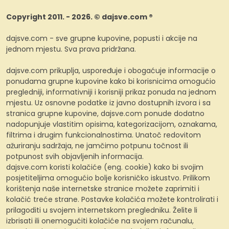
Copyright 2011. - 2026. © dajsve.com ®
dajsve.com - sve grupne kupovine, popusti i akcije na
jednom mjestu. Sva prava pridržana.
dajsve.com prikuplja, uspoređuje i obogaćuje informacije o
ponudama grupne kupovine kako bi korisnicima omogućio
pregledniji, informativniji i korisniji prikaz ponuda na jednom
mjestu. Uz osnovne podatke iz javno dostupnih izvora i sa
stranica grupne kupovine, dajsve.com ponude dodatno
nadopunjuje vlastitim opisima, kategorizacijom, oznakama,
filtrima i drugim funkcionalnostima. Unatoč redovitom
ažuriranju sadržaja, ne jamčimo potpunu točnost ili
potpunost svih objavljenih informacija.
dajsve.com koristi kolačiće (eng. cookie) kako bi svojim
posjetiteljima omogućio bolje korisničko iskustvo. Prilikom
korištenja naše internetske stranice možete zaprimiti i
kolačić treće strane. Postavke kolačića možete kontrolirati i
prilagoditi u svojem internetskom pregledniku. Želite li
izbrisati ili onemogućiti kolačiće na svojem računalu,