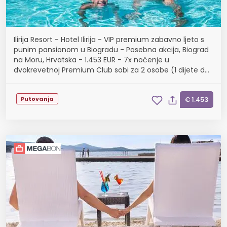
Ilirija Resort - Hotel Ilirija - VIP premium zabavno ljeto s
punim pansionom u Biogradu - Posebna akcija, Biograd
na Moru, Hrvatska - 1.453 EUR - 7x noćenje u
dvokrevetnoj Premium Club sobi za 2 osobe (1 dijete do
12 godina i 1 dijete do 7 godina besplatn...
Putovanja
€ 1.453