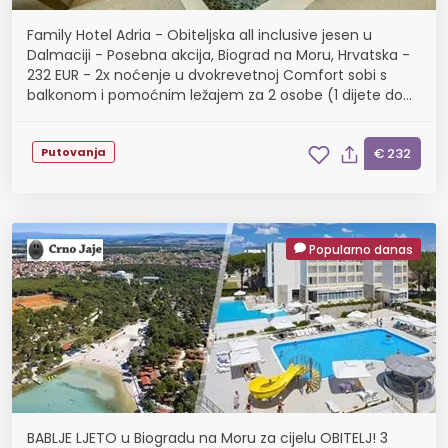
Family Hotel Adria - Obiteljska all inclusive jesen u
Dalmaciji - Posebna akcija, Biograd na Moru, Hrvatska -
232 EUR - 2x noćenje u dvokrevetnoj Comfort sobi s
balkonom i pomoćnim ležajem za 2 osobe (1 dijete do
11,99 godina i dijete do 2,99 godina bespl...
Putovanja
€ 232
Popularno danas
BABLJE LJETO u Biogradu na Moru za cijelu OBITELJ! 3