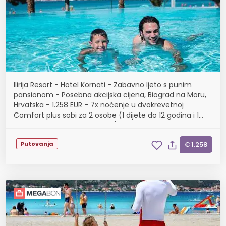
Ilirija Resort - Hotel Kornati - Zabavno ljeto s punim
pansionom - Posebna akcijska cijena, Biograd na Moru,
Hrvatska - 1.258 EUR - 7x noćenje u dvokrevetnoj
Comfort plus sobi za 2 osobe (1 dijete do 12 godina i 1
dijete do 7 godina besplatno), Puni pansi...
Putovanja
€ 1.258