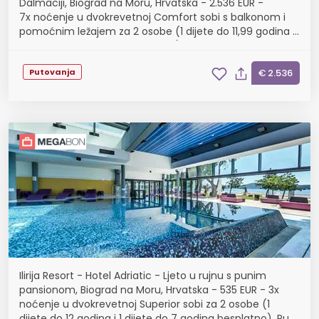
Dalmaciji, Biograd na Moru, Hrvatska - 2.536 EUR -
7x noćenje u dvokrevetnoj Comfort sobi s balkonom i
pomoćnim ležajem za 2 osobe (1 dijete do 11,99 godina i
dijete do 2,99 godina besplatno), All incl...
Putovanja
€ 2.536
Ilirija Resort - Hotel Adriatic - Ljeto u rujnu s punim
pansionom, Biograd na Moru, Hrvatska - 535 EUR - 3x
noćenje u dvokrevetnoj Superior sobi za 2 osobe (1
dijete do 12 godina i 1 dijete do 7 godina besplatno), Puni