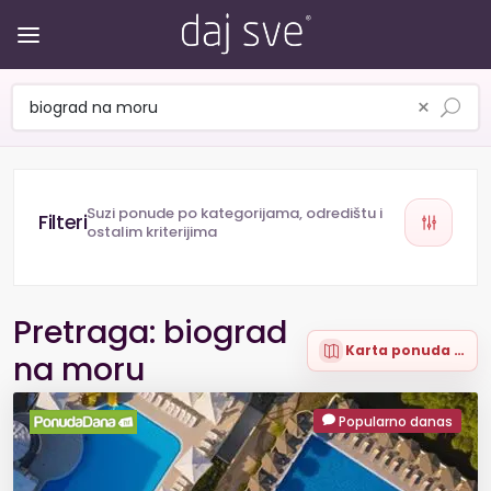
×
Suzi ponude po kategorijama, odredištu i
ostalim kriterijima
Pretraga: biograd
Karta ponuda (52)
na moru
Popularno danas