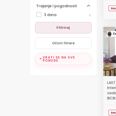
Trajanje i pogodnosti
Sm
3 dana
1
Filtriraj
Očisti filtere
VRATI SE NA SVE
PONUDE
LAST
Inte
osob
BICI
Sm