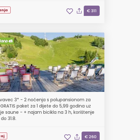
anja
€ 311
rvavec 3* - 2 noćenja s polupansionom za
 GRATIS paket za 1 dijete do 5,99 godina uz
je saune - + najam bicikla na 3 h, korištenje
 do 31.8.
aj
€ 260