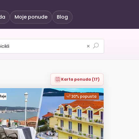
da
Moje ponude
Blog
×
Karta ponuda (17)
30% popusta