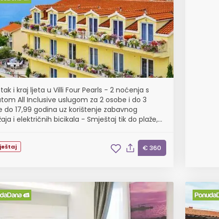
ak i kraj ljeta u Villi Four Pearls - 2 noćenja s
tom All Inclusive uslugom za 2 osobe i do 3
e do 17,99 godina uz korištenje zabavnog
aja i električnih bicikala - Smještaj tik do plaže,
ske večere za djecu i odrasle, korištenje u 6...
ještaj
€ 360