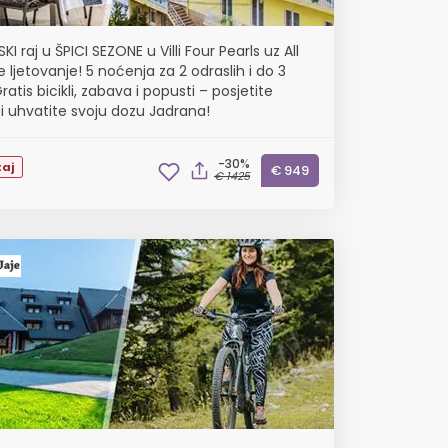
KI raj u ŠPICI SEZONE u Villi Four Pearls uz All
e ljetovanje! 5 noćenja za 2 odraslih i do 3
ratis bicikli, zabava i popusti – posjetite
i uhvatite svoju dozu Jadrana!
-30%
aj
€ 949
€ 1425