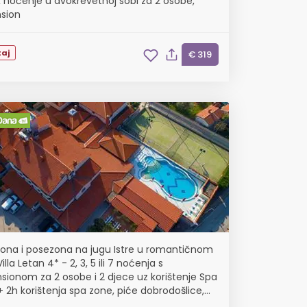
x noćenje u dvokrevetnoj sobi za 2 osobe,
sion
aj
€ 319
ona i posezona na jugu Istre u romantičnom
illa Letan 4* - 2, 3, 5 ili 7 noćenja s
sionom za 2 osobe i 2 djece uz korištenje Spa
+ 2h korištenja spa zone, piće dobrodošlice,
je bicikla, 6. i 9. mjesec