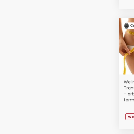
Well
Tran
– orb
term
We