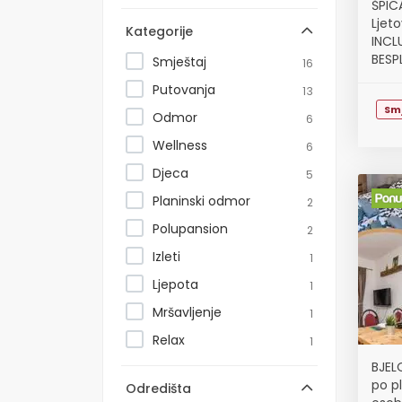
ŠPIC
Ljet
Kategorije
INCLU
BESP
Smještaj
16
TROG
Putovanja
13
Sm
Odmor
6
Wellness
6
Djeca
5
Planinski odmor
2
Polupansion
2
Izleti
1
Ljepota
1
Mršavljenje
1
Relax
1
BJELO
po pl
Odredišta