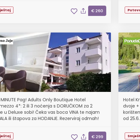
ještaj
Putov
€ 260
 MINUTE Pag! Adults Only Boutique Hotel
Hotel K
rmezzo 4*: 2 ili 3 noćenja s DORUČKOM za 2
dvoje +
e u Deluxe sobi! Čeka vas boca VINA te najam
korišten
KALA ili štapova za HODANJE. Rezerviraj odmah!
od 25.6.
ještaj
Smješt
€ 299