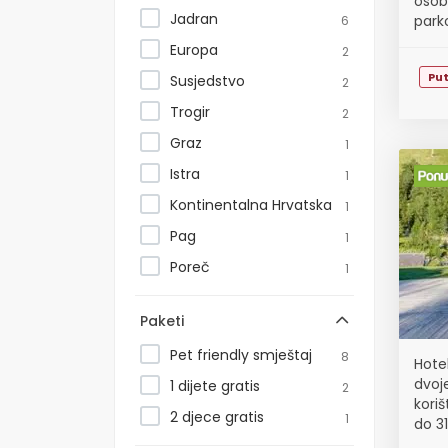
osob
Jadran
parko
6
koriš
Europa
2
Pu
Susjedstvo
2
Trogir
2
Graz
1
Istra
1
Kontinentalna Hrvatska
1
Pag
1
Poreč
1
Paketi
Pet friendly smještaj
8
Hote
dvoj
1 dijete gratis
2
koriš
2 djece gratis
1
do 31