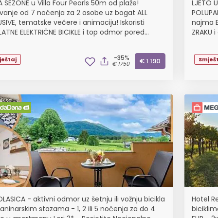
A SEZONE u Villa Four Pearls 50m od plaže!
LJETO U
ovanje od 7 noćenja za 2 osobe uz bogat ALL
POLUPAN
SIVE, tematske večere i animaciju! Iskoristi
najma B
LATNE ELEKTRIČNE BICIKLE i top odmor pored
ZRAKU i 
IRA!
-35%
ještaj
Smješt
€ 1.190
€ 1750
LASICA - aktivni odmor uz šetnju ili vožnju bicikla
Hotel R
aninarskim stazama - 1, 2 ili 5 noćenja za do 4
biciklim