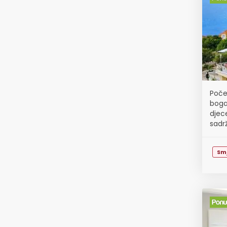
Počet
boga
djec
sadrž
temat
Sm