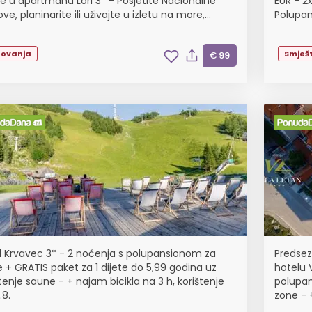
e u apartmanu Lori 3* - Posjetite Nacionalne
EUR - 2
ve, planinarite ili uživajte u izletu na more,
Polupan
tenje do 20.12.2026.
tovanja
Smješt
€ 99
l Krvavec 3* - 2 noćenja s polupansionom za
Predsez
e + GRATIS paket za 1 dijete do 5,99 godina uz
hotelu V
tenje saune - + najam bicikla na 3 h, korištenje
polupan
.8.
zone - 
korišten