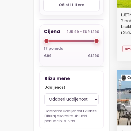
Očisti filtere
LJET
2 no
bicik
Cijena
EUR 99 - EUR 1.190
i 25
17 ponuda
Sm
€99
€1.190
Blizu mene
Udaljenost
Odaberite udaljenost i kliknite
Filtriraj ako želite uključiti
ponude blizu vas.