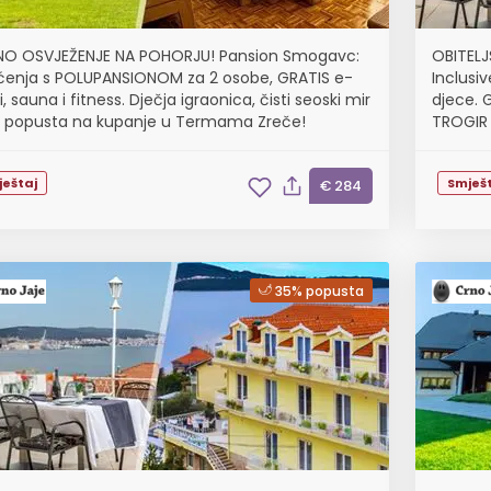
NO OSVJEŽENJE NA POHORJU! Pansion Smogavc:
OBITELJS
ćenja s POLUPANSIONOM za 2 osobe, GRATIS e-
Inclusiv
li, sauna i fitness. Dječja igraonica, čisti seoski mir
djece. G
% popusta na kupanje u Termama Zreče!
TROGIR 
ještaj
Smješt
€ 284
35% popusta