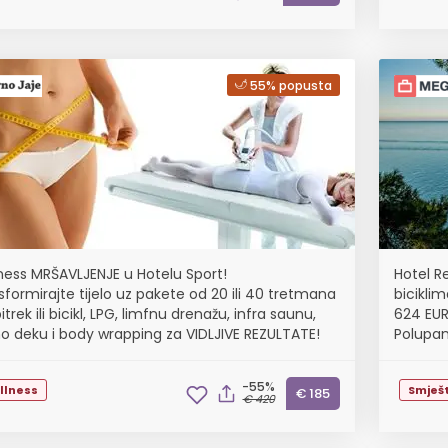
55% popusta
ness MRŠAVLJENJE u Hotelu Sport!
Hotel R
sformirajte tijelo uz pakete od 20 ili 40 tretmana
bicikli
itrek ili bicikl, LPG, limfnu drenažu, infra saunu,
624 EUR
o deku i body wrapping za VIDLJIVE REZULTATE!
Polupan
-55%
llness
Smješt
€ 185
€ 420