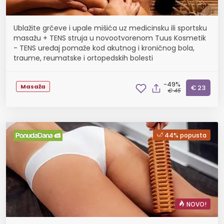
Ublažite grčeve i upale mišića uz medicinsku ili sportsku
masažu + TENS struja u novootvorenom Tuus Kosmetik
- TENS uređaj pomaže kod akutnog i kroničnog bola,
traume, reumatske i ortopedskih bolesti
-49%
Masaža
€ 23
€ 45
44% popusta
NOVO!