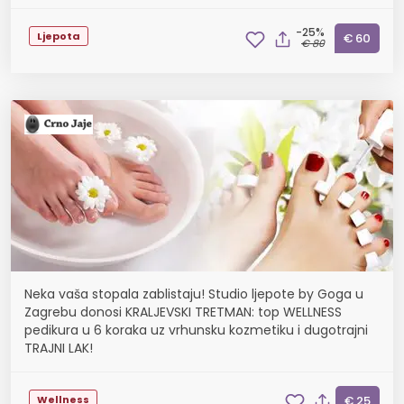
-25%
Ljepota
€ 60
€ 80
Neka vaša stopala zablistaju! Studio ljepote by Goga u
Zagrebu donosi KRALJEVSKI TRETMAN: top WELLNESS
pedikura u 6 koraka uz vrhunsku kozmetiku i dugotrajni
TRAJNI LAK!
Wellness
€ 25