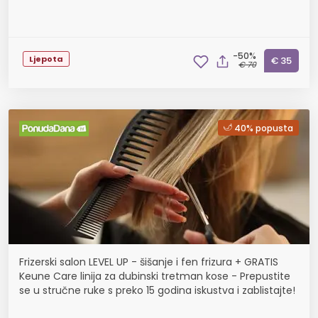
-50%
Ljepota
€ 35
€ 70
40% popusta
Frizerski salon LEVEL UP - šišanje i fen frizura + GRATIS
Keune Care linija za dubinski tretman kose - Prepustite
se u stručne ruke s preko 15 godina iskustva i zablistajte!