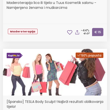
Maderoterapija lica ili tijela u Tuus Kosmetik salonu -
Namijenjeno ženama i muškarcima
-44%
Maderoterapija
€ 15
€ 27
50% popusta
[Špansko] TESLA Body Sculpt! Najbrži rezultati oblikovanja
tijela!