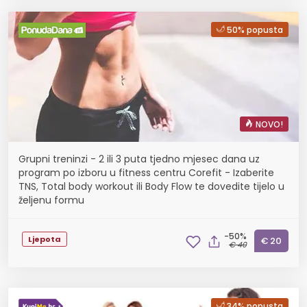
50% popusta
NOVO!
Grupni treninzi - 2 ili 3 puta tjedno mjesec dana uz
program po izboru u fitness centru Corefit - Izaberite
TNS, Total body workout ili Body Flow te dovedite tijelo u
željenu formu
-50%
Ljepota
€ 20
€ 40
34% popusta