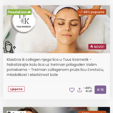
46% popusta
NOVO!
Klasična ili collagen njega lica u Tuus Kosmetik -
hidratizirajte kožu lica uz tretman prilagođen Vašim
potrebama - Tretman collagenom pruža licu čvrstoću,
mladolikost i elastičnost kože
-46%
Ljepota
€ 15
€ 28