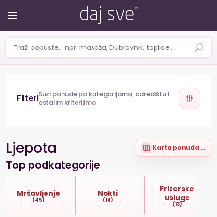
Suzi ponude po kategorijama, odredištu i
ostalim kriterijima
Ljepota
Karta ponuda (96)
Top podkategorije
Frizerske
Mršavljenje
Nokti
usluge
(45)
(14)
(13)