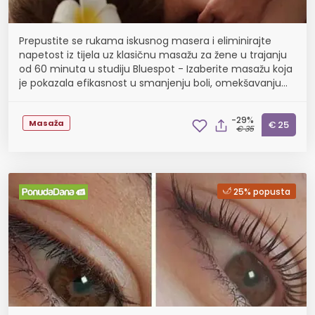
Prepustite se rukama iskusnog masera i eliminirajte
napetost iz tijela uz klasičnu masažu za žene u trajanju
od 60 minuta u studiju Bluespot - Izaberite masažu koja
je pokazala efikasnost u smanjenju boli, omekšavanju
tkiva, poboljšanju cirkulacije i meta...
-29%
Masaža
€ 25
€ 35
25% popusta