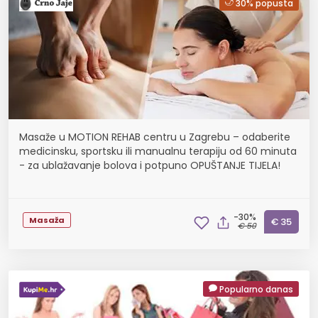
30% popusta
Masaže u MOTION REHAB centru u Zagrebu – odaberite
medicinsku, sportsku ili manualnu terapiju od 60 minuta
- za ublažavanje bolova i potpuno OPUŠTANJE TIJELA!
-30%
Masaža
€ 35
€ 50
Popularno danas