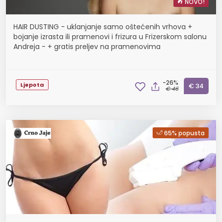
NOVO!
HAIR DUSTING - uklanjanje samo oštećenih vrhova +
bojanje izrasta ili pramenovi i frizura u Frizerskom salonu
Andreja - + gratis preljev na pramenovima
-26%
Ljepota
€ 34
€ 46
65% popusta