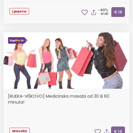
-40%
Ljepota
€ 18
€ 30
[RIJEKA-VIŠKOVO] Medicinska masaža od 30 ili 60
minuta!
Masaža
€ 14