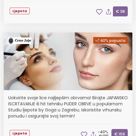
Ljepota
€ 38
40% popusta
Uokvirite svoje lice najljepšim obrvama! Birajte JAPANSKO
ISCRTAVANJE ili hit tehniku PUDER OBRVE u popularnom
Studiu ljepote by Goga u Zagrebu. Iskoristite vrhunsku
ponudu i osigurajte svoj termin!
-40%
Ljepota
€ 159
€ 270