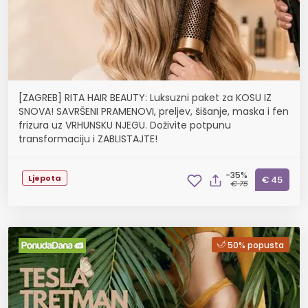
[ZAGREB] RITA HAIR BEAUTY: Luksuzni paket za KOSU IZ
SNOVA! SAVRŠENI PRAMENOVI, preljev, šišanje, maska i fen
frizura uz VRHUNSKU NJEGU. Doživite potpunu
transformaciju i ZABLISTAJTE!
-35%
Ljepota
€ 45
€ 75
50% popusta