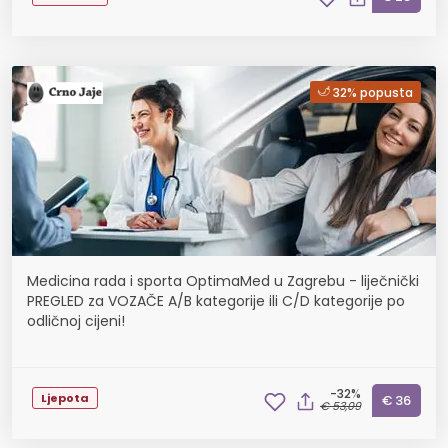
32% popusta
Medicina rada i sporta OptimaMed u Zagrebu - liječnički
PREGLED za VOZAČE A/B kategorije ili C/D kategorije po
odličnoj cijeni!
-32%
Ljepota
€ 36
€ 53,09