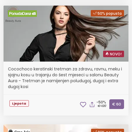
50% popusta
NOVO!
Cocochoco keratinski tretman za zdravu, ravnu, meku i
sjajnu kosu u trajanju do šest mjeseci u salonu Beauty
Aura - Tretman je namijenjen poludugoj, dugoj i extra
dugoj kosi
-50%
Ljepota
€ 60
€ 120