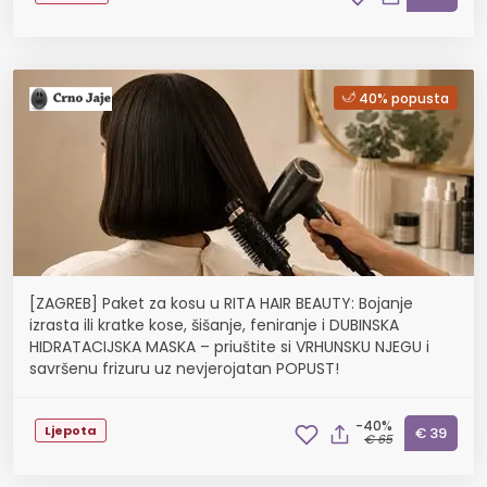
40% popusta
[ZAGREB] Paket za kosu u RITA HAIR BEAUTY: Bojanje
izrasta ili kratke kose, šišanje, feniranje i DUBINSKA
HIDRATACIJSKA MASKA – priuštite si VRHUNSKU NJEGU i
savršenu frizuru uz nevjerojatan POPUST!
-40%
Ljepota
€ 39
€ 65