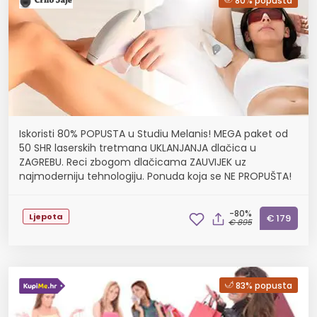
80% popusta
Iskoristi 80% POPUSTA u Studiu Melanis! MEGA paket od
50 SHR laserskih tretmana UKLANJANJA dlačica u
ZAGREBU. Reci zbogom dlačicama ZAUVIJEK uz
najmoderniju tehnologiju. Ponuda koja se NE PROPUŠTA!
-80%
Ljepota
€ 179
€ 895
83% popusta