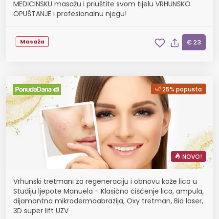
MEDICINSKU masažu i priuštite svom tijelu VRHUNSKO
OPUŠTANJE i profesionalnu njegu!
Masaža
€ 23
25% popusta
NOVO!
Vrhunski tretmani za regeneraciju i obnovu kože lica u
Studiju ljepote Manuela - Klasično čišćenje lica, ampula,
dijamantna mikrodermoabrazija, Oxy tretman, Bio laser,
3D super lift UZV