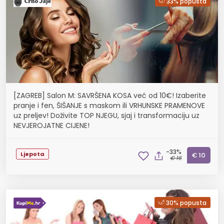
33% popusta
[ZAGREB] Salon M: SAVRŠENA KOSA već od 10€! Izaberite
pranje i fen, ŠIŠANJE s maskom ili VRHUNSKE PRAMENOVE
uz preljev! Doživite TOP NJEGU, sjaj i transformaciju uz
NEVJEROJATNE CIJENE!
-33%
Ljepota
€ 10
€ 16
30% popusta