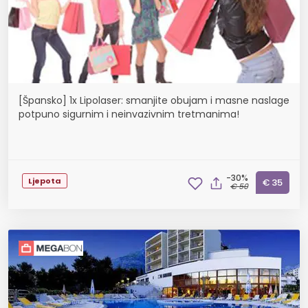
[Špansko] 1x Lipolaser: smanjite obujam i masne naslage
potpuno sigurnim i neinvazivnim tretmanima!
-30%
Ljepota
€ 35
€ 50