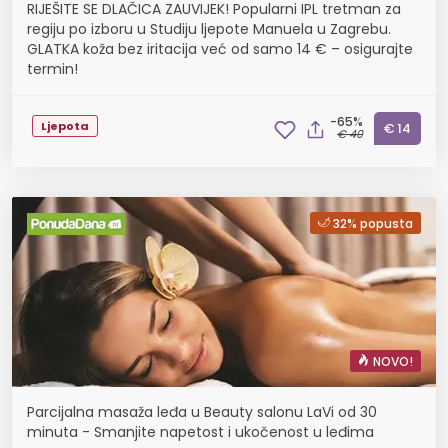
RIJEŠITE SE DLAČICA ZAUVIJEK! Popularni IPL tretman za
regiju po izboru u Studiju ljepote Manuela u Zagrebu.
GLATKA koža bez iritacija već od samo 14 € – osigurajte
termin!
-65%
Ljepota
€ 14
€ 40
32% popusta
NOVO!
Parcijalna masaža leđa u Beauty salonu LaVi od 30
minuta - Smanjite napetost i ukočenost u leđima