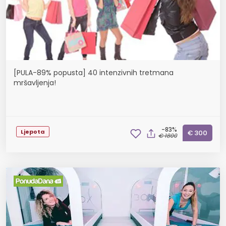
[PULA-89% popusta] 40 intenzivnih tretmana
mršavljenja!
-83%
Ljepota
€ 300
€ 1800