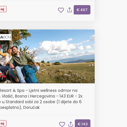
aj
€ 407
Resort & Spa - Ljetni wellness odmor na
, Vlašić, Bosna i Hercegovina - 143 EUR - 2x
 u Standard sobi za 2 osobe (1 dijete do 6
besplatno), Doručak
aj
€ 143