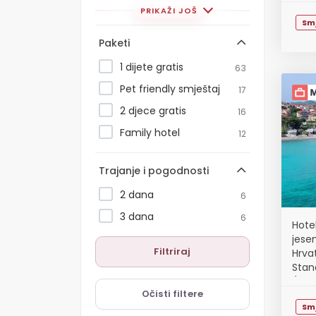
PRIKAŽI JOŠ
Sm
Paketi
1 dijete gratis
63
Pet friendly smještaj
17
2 djece gratis
16
Family hotel
12
Trajanje i pogodnosti
2 dana
6
3 dana
6
Hotel
jese
Filtriraj
Hrva
Stan
(1 di
Očisti filtere
Sm