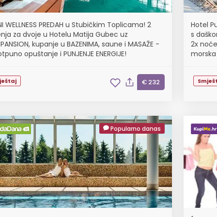
NI WELLNESS PREDAH u Stubičkim Toplicama! 2
Hotel Pu
nja za dvoje u Hotelu Matija Gubec uz
s daško
PANSION, kupanje u BAZENIMA, saune i MASAŽE -
2x noće
otpuno opuštanje i PUNJENJE ENERGIJE!
morska s
dijete d
ještaj
Smješt
€ 232
Popularno danas