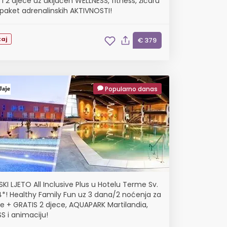
 i 2 djece uz uključen WELLNESS, fitness, žičaru
 paket adrenalinskih AKTIVNOSTI!
aj
€ 379
Popularno danas
KI LJETO All Inclusive Plus u Hotelu Terme Sv.
4*! Healthy Family Fun uz 3 dana/2 noćenja za
le + GRATIS 2 djece, AQUAPARK Martilandia,
S i animaciju!