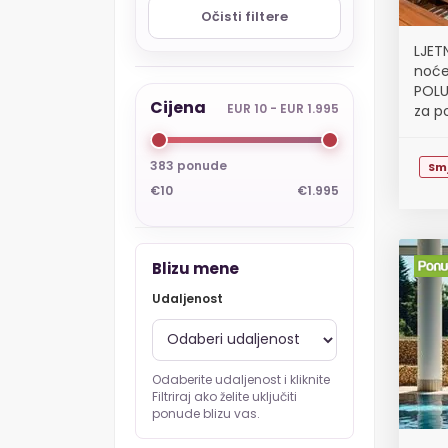
Očisti filtere
LJET
noće
POLU
Cijena
EUR 10 - EUR 1.995
za p
383 ponude
Sm
€10
€1.995
Blizu mene
Udaljenost
Odaberite udaljenost i kliknite
Filtriraj ako želite uključiti
ponude blizu vas.