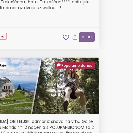
u Trakošćanu] Hotel Trakošćan****: obiteljski
li odmor uz dvoje uz wellness!
aj
€ 110
Popularno danas
IJA] OBITELJSKI odmor iz snova na vrhu Golte
u Montis 4*! 2 noćenja s POLUPANSIONOM za 2