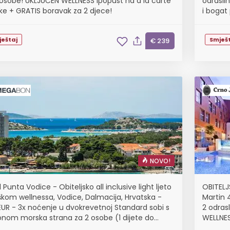
 osobe! UKLJUČEN WELLNESS ipopust na à la carte
odraslih
ke + GRATIS boravak za 2 djece!
i bogat
ještaj
Smješt
€ 239
NOVO!
 Punta Vodice - Obiteljsko all inclusive light ljeto
OBITELJS
škom wellnessa, Vodice, Dalmacija, Hrvatska -
Martin 
EUR - 3x noćenje u dvokrevetnoj Standard sobi s
2 odras
onom morska strana za 2 osobe (1 dijete do
WELLNES
 godina i 2. dijete do 2,99 godina besplatn...