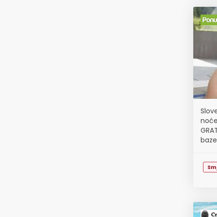
Slove
noće
GRAT
baze
casin
Sm