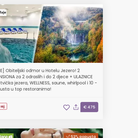
E] Obiteljski odmor u Hotelu Jezero! 2
SIONA za 2 odraslih i do 2 djece + ULAZNICE
itvička jezera, WELLNESS, saune, whirlpool i 10 -
usta u top restoranima!
aj
€ 475
53% popusta