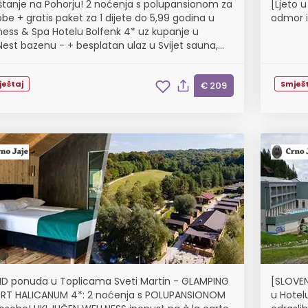
tanje na Pohorju! 2 noćenja s polupansionom za
[Ljeto 
be + gratis paket za 1 dijete do 5,99 godina u
odmor i
ness & Spa Hotelu Bolfenk 4* uz kupanje u
Nest bazenu - + besplatan ulaz u Svijet sauna,
arnji bazen, dječja igraonica, karta energetske
ještaj
Smješt
€ 209
ND ponuda u Toplicama Sveti Martin - GLAMPING
[SLOVEN
RT HALICANUM 4*: 2 noćenja s POLUPANSIONOM
u Hotel