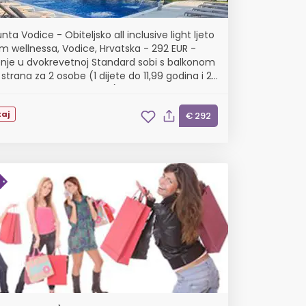
nta Vodice - Obiteljsko all inclusive light ljeto
m wellnessa, Vodice, Hrvatska - 292 EUR -
nje u dvokrevetnoj Standard sobi s balkonom
trana za 2 osobe (1 dijete do 11,99 godina i 2.
o 2,99 godina besplatno), All inc...
aj
€ 292