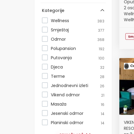
Opuš
2 oso
Kategorije
Well
Well
Wellness
383
unut
Smještaj
377
sta...
Sm
Odmor
368
Polupansion
192
Putovanja
100
Djeca
32
Terme
28
Jednodnevni izleti
26
Vikend odmor
21
Masaža
16
Jesenski odmor
14
VIKE
Planinski odmor
14
RESO