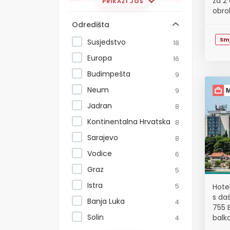
za 2
PRIKAŽI JOŠ
obro
Odredišta
Sm
Susjedstvo
18
Europa
16
Budimpešta
9
Neum
9
Jadran
8
Kontinentalna Hrvatska
8
Sarajevo
8
Vodice
6
Graz
5
Istra
5
Hotel
s da
Banja Luka
4
755 
Solin
balk
4
11,99