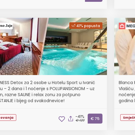
41% popusta
NESS Detox za 2 osobe u Hotelu Sport u Ivanić
Blanca 
u – 2 dana i 1 noćenje s POLUPANSIONOM - uz
Vlašiću 
n, razne SAUNE i relax zonu za potpuno
noćenje
TANJE i bijeg od svakodnevice!
godina 
-41%
tovanja
Smješt
€ 75
€ 129