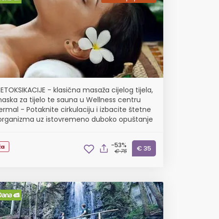
ETOKSIKACIJE - klasična masaža cijelog tijela,
 maska za tijelo te sauna u Wellness centru
rmal - Potaknite cirkulaciju i izbacite štetne
z organizma uz istovremeno duboko opuštanje
-53%
ža
€ 35
€ 75