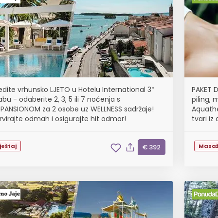
edite vrhunsko LJETO u Hotelu International 3*
PAKET D
bu - odaberite 2, 3, 5 ili 7 noćenja s
piling,
PANSIONOM za 2 osobe uz WELLNESS sadržaje!
Aquathe
rvirajte odmah i osigurajte hit odmor!
tvari i
ještaj
Masa
€ 392