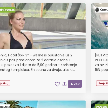
nija, Hotel Špik 3* - wellness opuštanje uz 2
[PLITVIC
nja s polupansionom za 2 odrasle osobe +
POLUPAN
IS paket za 1 dijete do 5,99 godina - Korištenje
za NP Pl
nskog kompleksa, 3h saune za dvoje, ulaz u
15% pop
o, u terminima od 17.1. do 23.12.2026.
ještaj
Smješt
€ 259