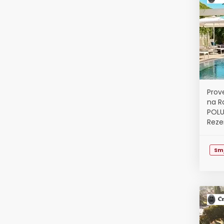
Prov
na Ra
POLU
Reze
Sm