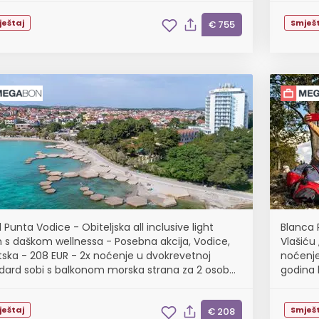
ještaj
Smješt
€ 755
 Punta Vodice - Obiteljska all inclusive light
Blanca 
n s daškom wellnessa - Posebna akcija, Vodice,
Vlašiću 
tska - 208 EUR - 2x noćenje u dvokrevetnoj
noćenje
dard sobi s balkonom morska strana za 2 osobe
godina 
jete do 11,99 godina i 2. dijete do 2,99 godina be...
ještaj
Smješt
€ 208