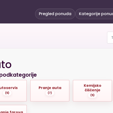
Pregled ponuda
Kategorije ponu
to
podkategorije
Kemijsko
utoservis
Pranje auta
čišćenje
(5)
(7)
(5)
ranje farova