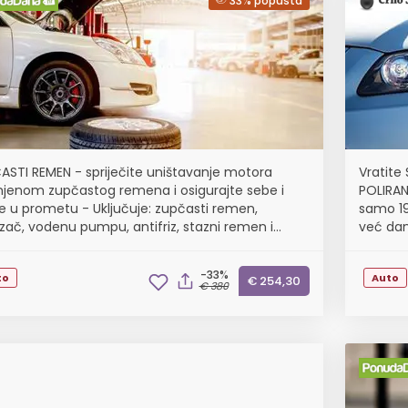
33% popusta
ASTI REMEN - spriječite uništavanje motora
Vratite
jenom zupčastog remena i osigurajte sebe i
POLIRAN
e u prometu - Uključuje: zupčasti remen,
samo 19
zač, vodenu pumpu, antifriz, stazni remen i
već dan
cu staznog remena
-33%
to
Auto
€ 254,30
€ 380