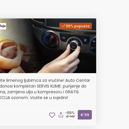
55% popusta
ite limenog ljubimca za vrućine! Auto Centar
onosi kompletan SERVIS KLIME: punjenje do
ina, zamjena ulja u kompresoru i GRATIS
KCIJA ozonom. Vozite se u svježini!
-55%
€ 59
€ 140