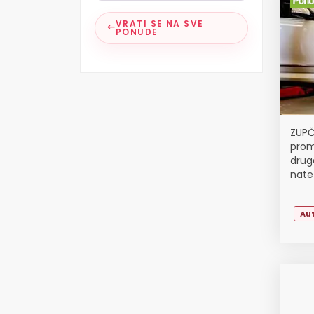
VRATI SE NA SVE
PONUDE
ZUPČ
prom
drug
nate
roli
Au