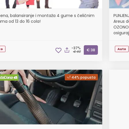
ena, balansiranje i montaža 4 gume s čeličnim
PUNJENJ
ama od 13 do 16 cola!
Areus d
OZONOM 
osiguraj
-37%
to
Auto
€ 38
€ 60
44% popusta