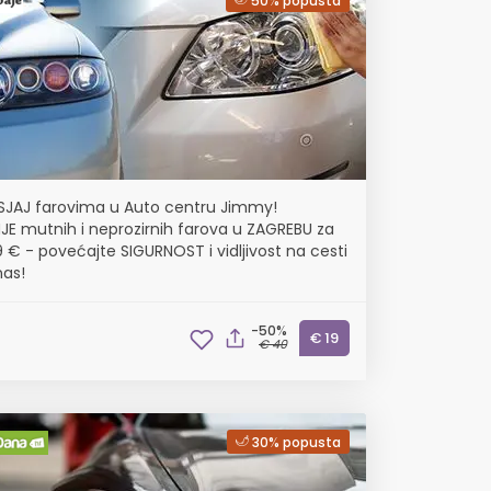
50% popusta
 SJAJ farovima u Auto centru Jimmy!
JE mutnih i neprozirnih farova u ZAGREBU za
 € - povećajte SIGURNOST i vidljivost na cesti
as!
-50%
€ 19
€ 40
30% popusta