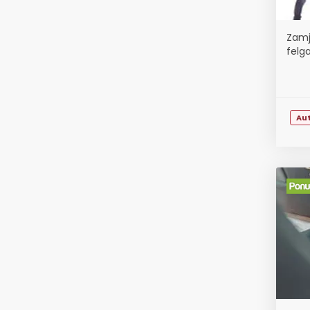
Zamj
felg
Au