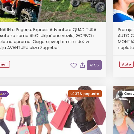
NALIN u Prigorju: Express Adventure QUAD TURA
Promje
 sata za samo 95€! Uključeno vozilo, GORIVO i
AUTO C
letna oprema. Osiguraj svoj termin i doživi
MONTAŽU
olju AVANTURU blizu Zagreba!
naplatc
mor
Auto
€ 95
37% popusta