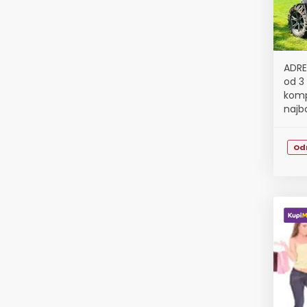
ADRE
od 3
komp
najb
Od