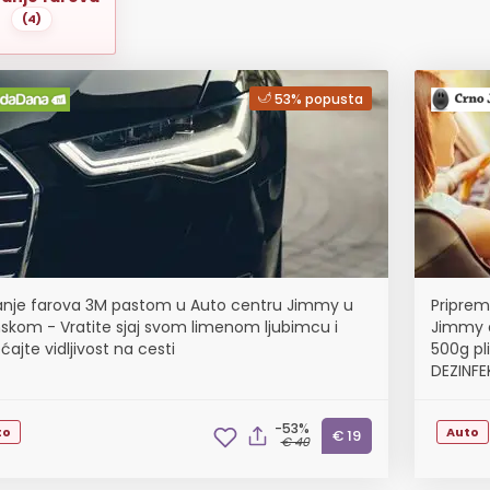
(4)
53% popusta
ranje farova 3M pastom u Auto centru Jimmy u
Priprem
skom - Vratite sjaj svom limenom ljubimcu i
Jimmy d
ajte vidljivost na cesti
500g pl
DEZINFE
-53%
to
Auto
€ 19
€ 40