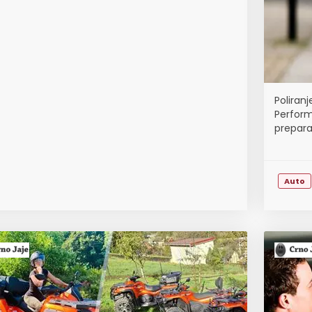
Poliran
Perform
preparat
Auto