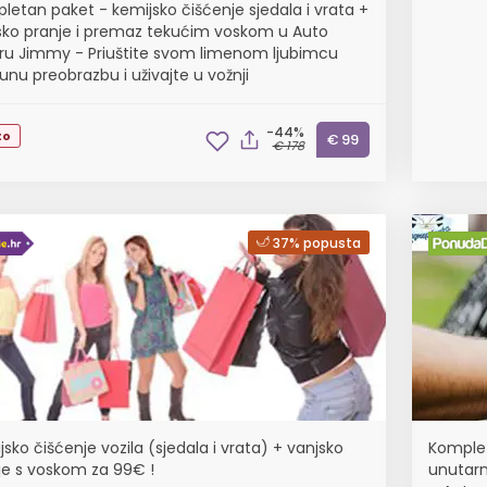
letan paket - kemijsko čišćenje sjedala i vrata +
sko pranje i premaz tekućim voskom u Auto
ru Jimmy - Priuštite svom limenom ljubimcu
unu preobrazbu i uživajte u vožnji
-44%
to
€ 99
€ 178
37% popusta
sko čišćenje vozila (sjedala i vrata) + vanjsko
Komplet
je s voskom za 99€ !
unutarn