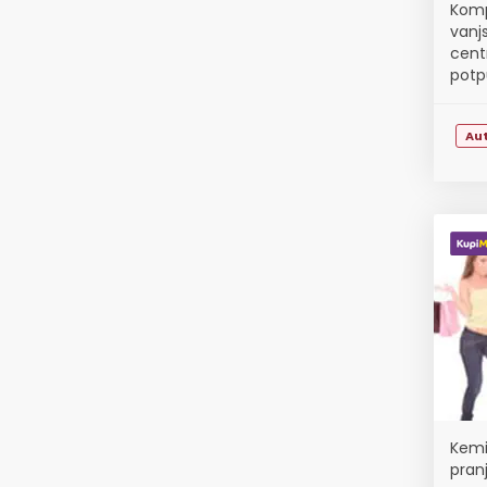
Komp
vanj
cent
potp
Au
Kemij
pran