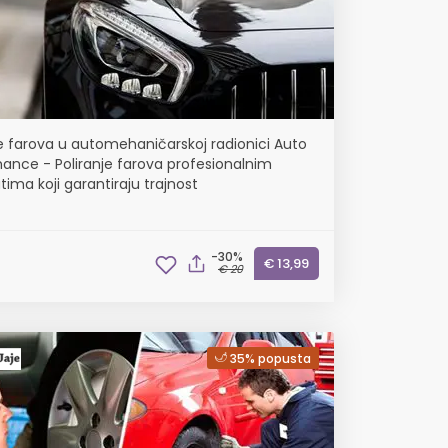
je farova u automehaničarskoj radionici Auto
ance - Poliranje farova profesionalnim
ima koji garantiraju trajnost
-30%
€ 13,99
€ 20
35% popusta