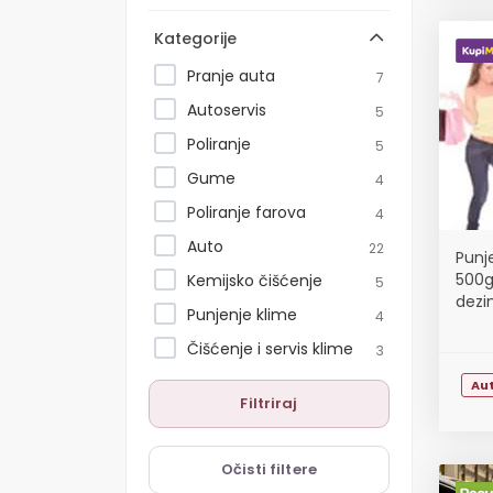
Kategorije
Pranje auta
7
Autoservis
5
Poliranje
5
Gume
4
Poliranje farova
4
Auto
22
Punje
500g
Kemijsko čišćenje
5
dezi
Punjenje klime
4
Čišćenje i servis klime
3
Au
Filtriraj
Očisti filtere