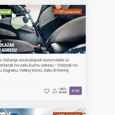
35% popusta
o čišćenje unutrašnjosti automobila uz
dolazak na vašu kućnu adresu - Dolazak na
 Zagrebu, Velikoj Gorici, Sisku ili Petrinji
-35%
€ 65
€ 100