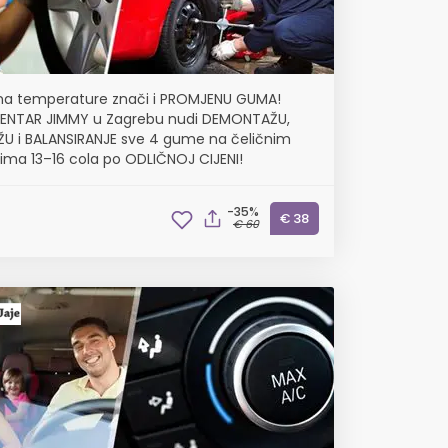
na temperature znači i PROMJENU GUMA!
ENTAR JIMMY u Zagrebu nudi DEMONTAŽU,
 i BALANSIRANJE sve 4 gume na čeličnim
ima 13–16 cola po ODLIČNOJ CIJENI!
-35%
€ 38
€ 60