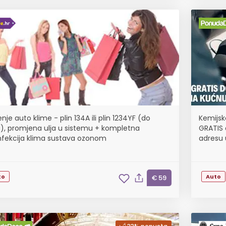
nje auto klime - plin 134A ili plin 1234YF (do
Kemijsk
), promjena ulja u sistemu + kompletna
GRATIS 
nfekcija klima sustava ozonom
adresu u
to
Auto
€ 59