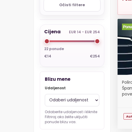
Očisti filtere
Cijena
EUR 14 - EUR 254
22 ponude
€14
€254
Blizu mene
Poli
Špan
Udaljenost
poveć
Odaberite udaljenost i kliknite
Au
Filtriraj ako želite uključiti
ponude blizu vas.