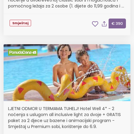
noćenje u dvokrevetnoj Classic sobi s mogućnošću 1
pomoćnog ležaja za 2 osobe (1. dijete do 11,99 godina i 2.
dijete do 4,99 godina besplatn...
Smještaj
€ 390
LJETNI ODMOR U TERMAMA TUHELJ! Hotel Well 4* - 2
noćenja s uslugom all inclusive light za dvoje + GRATIS
paket za 2 djece uz bazene i animacijski program -
Smještaj u Premium sobi, korištenje do 6.9.