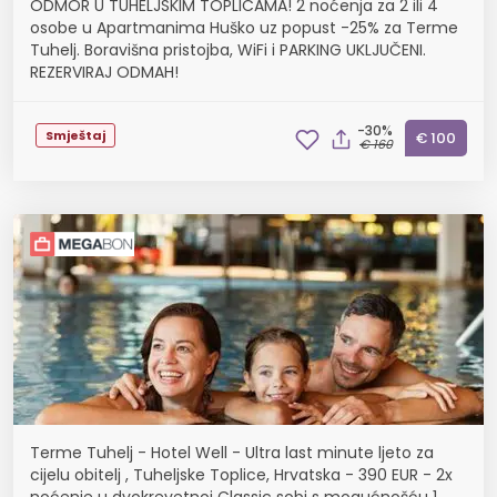
ODMOR U TUHELJSKIM TOPLICAMA! 2 noćenja za 2 ili 4
osobe u Apartmanima Huško uz popust -25% za Terme
Tuhelj. Boravišna pristojba, WiFi i PARKING UKLJUČENI.
REZERVIRAJ ODMAH!
-30%
Smještaj
€ 100
€ 160
Terme Tuhelj - Hotel Well - Ultra last minute ljeto za
cijelu obitelj , Tuheljske Toplice, Hrvatska - 390 EUR - 2x