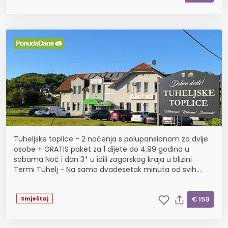
Tuheljske toplice - 2 noćenja s polupansionom za dvije
osobe + GRATIS paket za 1 dijete do 4,99 godina u
sobama Noć i dan 3* u idili zagorskog kraja u blizini
Termi Tuhelj - Na samo dvadesetak minuta od svih
etno-eko-kulturoloških znamenitosti Hrvatskog z...
Smještaj
€ 159