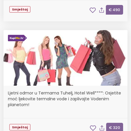
Smještaj
€ 490
Ljetni odmor u Termama Tuhelj, Hotel Well****: Osjetite
moć ljekovite termalne vode i zaplivajte Vodenim
planetom!
Smještaj
€ 320