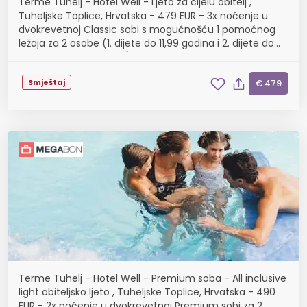
Terme Tuhelj - Hotel Well - Ljeto za cijelu obitelj ,
Tuheljske Toplice, Hrvatska - 479 EUR - 3x noćenje u
dvokrevetnoj Classic sobi s mogućnošću 1 pomoćnog
ležaja za 2 osobe (1. dijete do 11,99 godina i 2. dijete do
4,99 godina besplatno), Polupansion
Smještaj
€ 479
Terme Tuhelj - Hotel Well - Premium soba - All inclusive
light obiteljsko ljeto , Tuheljske Toplice, Hrvatska - 490
EUR - 2x noćenje u dvokrevetnoj Premium sobi za 2