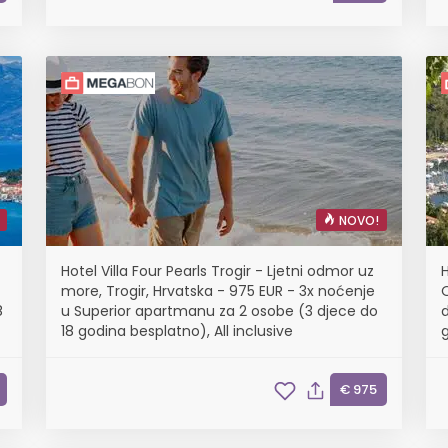
NOVO!
Hotel Villa Four Pearls Trogir - Ljetni odmor uz
H
more, Trogir, Hrvatska - 975 EUR - 3x noćenje
O
8
u Superior apartmanu za 2 osobe (3 djece do
d
18 godina besplatno), All inclusive
€ 975