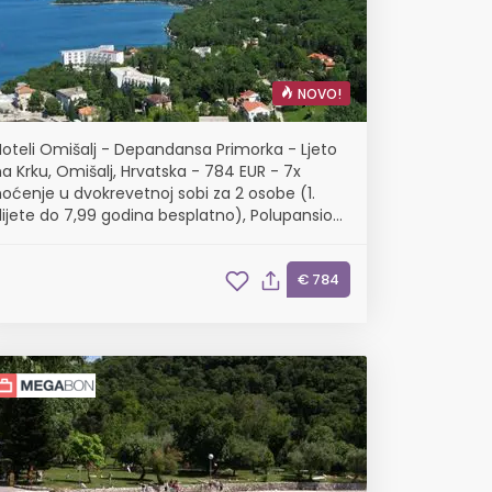
NOVO!
Hoteli Omišalj - Depandansa Primorka - Ljeto
a Krku, Omišalj, Hrvatska - 784 EUR - 7x
oćenje u dvokrevetnoj sobi za 2 osobe (1.
dijete do 7,99 godina besplatno), Polupansion
(buffet doručak i buffet večera s uključenim
bezalkoholnim pićem)
€ 784