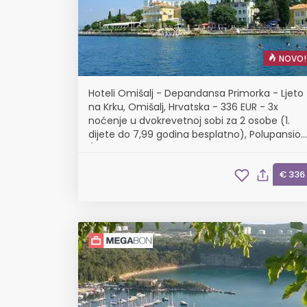
NOVO!
Hoteli Omišalj - Depandansa Primorka - Ljeto
na Krku, Omišalj, Hrvatska - 336 EUR - 3x
noćenje u dvokrevetnoj sobi za 2 osobe (1.
dijete do 7,99 godina besplatno), Polupansion
(buffet doručak i buffet večera s uključenim
bezalkoholnim pićem)
€ 336