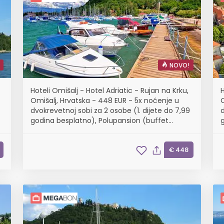
NOVO!
Hoteli Omišalj - Hotel Adriatic - Rujan na Krku,
H
Omišalj, Hrvatska - 448 EUR - 5x noćenje u
dvokrevetnoj sobi za 2 osobe (1. dijete do 7,99
d
godina besplatno), Polupansion (buffet
doručak i buffet večera s uključenim
bezalkoholnim pićem)
€ 448