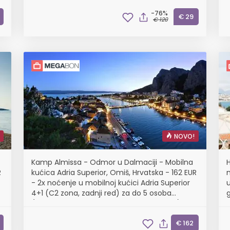
-76%
€ 29
€ 120
NOVO!
Kamp Almissa - Odmor u Dalmaciji - Mobilna
H
R
kućica Adria Superior, Omiš, Hrvatska - 162 EUR
m
- 2x noćenje u mobilnoj kućici Adria Superior
u
4+1 (C2 zona, zadnji red) za do 5 osoba
g
(4 odrasle osobe i 1 dijete do 11,99 godina),
Korištenje posteljine i ručnika
€ 162