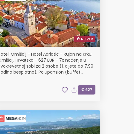
NOVO!
oteli Omišalj - Hotel Adriatic - Rujan na Krku,
Omišalj, Hrvatska - 627 EUR - 7x noćenje u
vokrevetnoj sobi za 2 osobe (1. dijete do 7,99
godina besplatno), Polupansion (buffet
doručak i buffet večera s uključenim
bezalkoholnim pićem)
€ 627