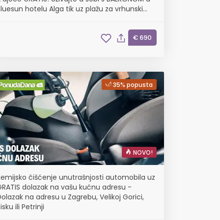
luesun hotelu Alga tik uz plažu za vrhunski
biteljski odmor!
€ 690
35% popusta
NOVO!
Kemijsko čišćenje unutrašnjosti automobila uz
GRATIS dolazak na vašu kućnu adresu -
olazak na adresu u Zagrebu, Velikoj Gorici,
isku ili Petrinji