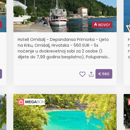
NOVO!
Hoteli Omišalj - Depandansa Primorka - Ljeto
na Krku, Omišalj, Hrvatska - 560 EUR - 5x
n
noćenje u dvokrevetnoj sobi za 2 osobe (1.
n
dijete do 7,99 godina besplatno), Polupansion
(buffet doručak i buffet večera s uključenim
bezalkoholnim pićem)
€ 560