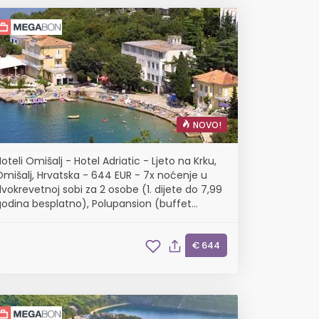
NOVO!
oteli Omišalj - Hotel Adriatic - Ljeto na Krku,
Omišalj, Hrvatska - 644 EUR - 7x noćenje u
vokrevetnoj sobi za 2 osobe (1. dijete do 7,99
godina besplatno), Polupansion (buffet
doručak i buffet večera s uključenim
bezalkoholnim pićem)
€ 644