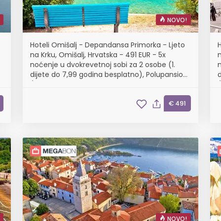
NOVO!
Hoteli Omišalj - Depandansa Primorka - Ljeto
na Krku, Omišalj, Hrvatska - 491 EUR - 5x
n
noćenje u dvokrevetnoj sobi za 2 osobe (1.
n
dijete do 7,99 godina besplatno), Polupansion
(buffet doručak i buffet večera s uključenim
bezalkoholnim pićem)
€ 491
NOVO!