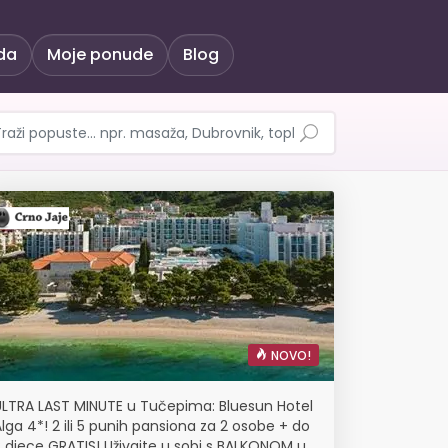
da
Moje ponude
Blog
NOVO!
ULTRA LAST MINUTE u Tučepima: Bluesun Hotel
lga 4*! 2 ili 5 punih pansiona za 2 osobe + do
2 djece GRATIS! Uživajte u sobi s BALKONOM u