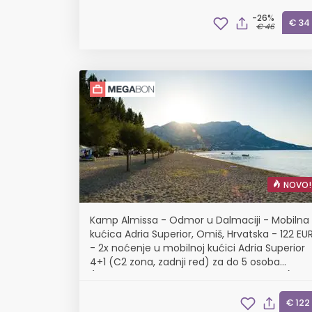
-26%
€ 34
€ 46
NOVO!
Kamp Almissa - Odmor u Dalmaciji - Mobilna
kućica Adria Superior, Omiš, Hrvatska - 122 EU
- 2x noćenje u mobilnoj kućici Adria Superior
4+1 (C2 zona, zadnji red) za do 5 osoba
(4 odrasle osobe i 1 dijete do 11,99 godina),
Korištenje posteljine i ručnika
€ 122