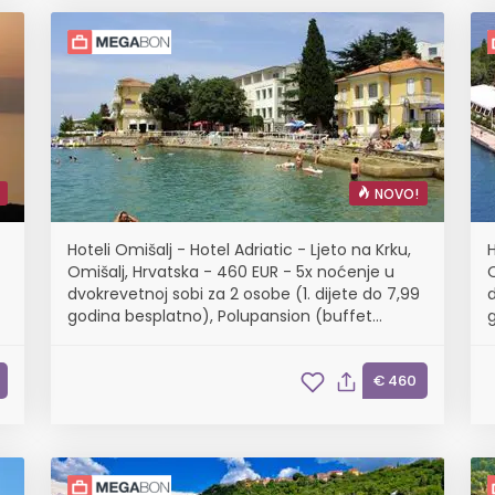
NOVO!
Hoteli Omišalj - Hotel Adriatic - Ljeto na Krku,
H
Omišalj, Hrvatska - 460 EUR - 5x noćenje u
dvokrevetnoj sobi za 2 osobe (1. dijete do 7,99
d
godina besplatno), Polupansion (buffet
doručak i buffet večera s uključenim
bezalkoholnim pićem)
€ 460