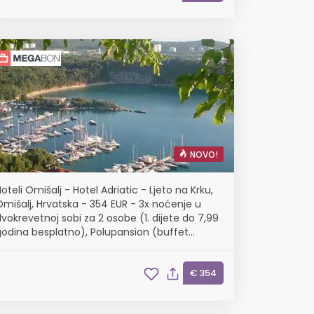
NOVO!
oteli Omišalj - Hotel Adriatic - Ljeto na Krku,
mišalj, Hrvatska - 354 EUR - 3x noćenje u
vokrevetnoj sobi za 2 osobe (1. dijete do 7,99
godina besplatno), Polupansion (buffet
doručak i buffet večera s uključenim
bezalkoholnim pićem)
€ 354