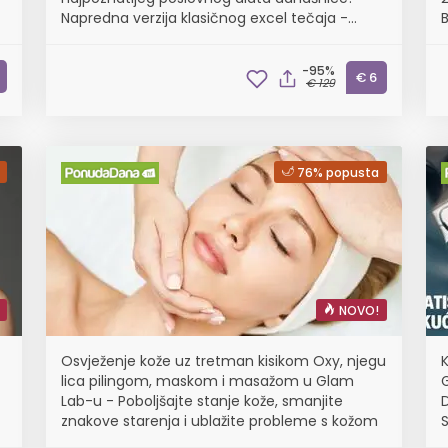
Napredna verzija klasičnog excel tečaja -
B
Naučite navigirati programom, razumijeti
o
glavne alate i funkcije, optimizirati podatke,
-95%
izra...
€ 6
€ 129
76% popusta
NOVO!
Osvježenje kože uz tretman kisikom Oxy, njegu
lica pilingom, maskom i masažom u Glam
Lab-u - Poboljšajte stanje kože, smanjite
D
znakove starenja i ublažite probleme s kožom
S