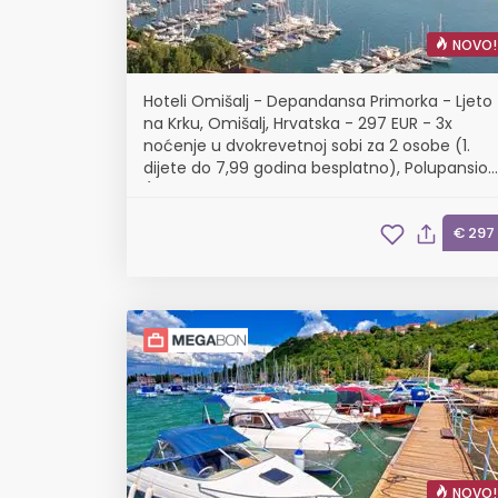
NOVO!
Hoteli Omišalj - Depandansa Primorka - Ljeto
na Krku, Omišalj, Hrvatska - 297 EUR - 3x
noćenje u dvokrevetnoj sobi za 2 osobe (1.
dijete do 7,99 godina besplatno), Polupansion
(buffet doručak i buffet večera s uključenim
bezalkoholnim pićem)
€ 297
NOVO!