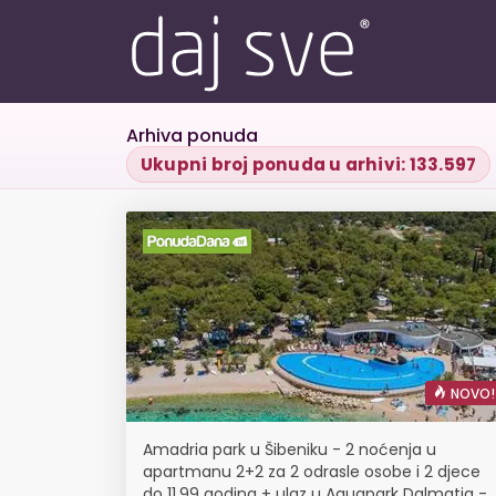
Arhiva ponuda
Ukupni broj ponuda u arhivi: 133.597
NOVO!
Amadria park u Šibeniku - 2 noćenja u
apartmanu 2+2 za 2 odrasle osobe i 2 djece
do 11,99 godina + ulaz u Aquapark Dalmatia -