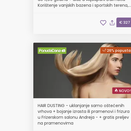
Korištenje vanjskih bazena i sportskih terena,
korištenje 05.09. - 13.09.
€ 327
26% popusta
NOVO!
HAIR DUSTING - uklanjanje samo oštećenih
vrhova + bojanje izrasta ili pramenovi i frizura
u Frizerskom salonu Andreja - + gratis preljev
na pramenovima