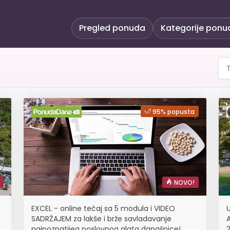
Pregled ponuda
Kategorije ponu
95% popusta
NOVO!
EXCEL - online tečaj sa 5 modula i VIDEO
SADRŽAJEM za lakše i brže savladavanje
A
najpoznatijeg poslovnog alata današnice!