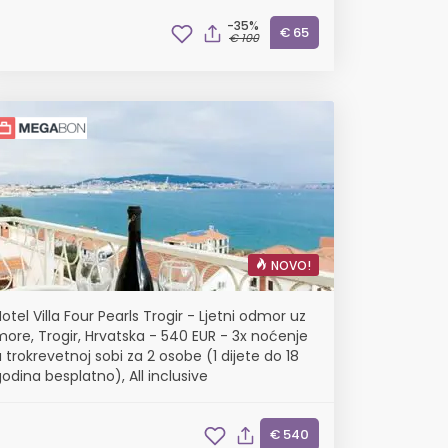
-35%
€ 65
€ 100
NOVO!
otel Villa Four Pearls Trogir - Ljetni odmor uz
ore, Trogir, Hrvatska - 540 EUR - 3x noćenje
 trokrevetnoj sobi za 2 osobe (1 dijete do 18
odina besplatno), All inclusive
€ 540