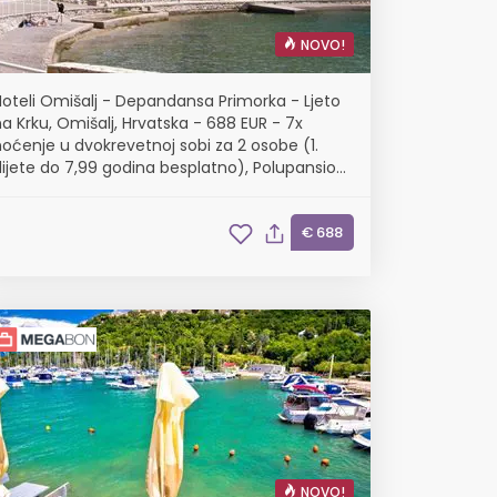
NOVO!
Hoteli Omišalj - Depandansa Primorka - Ljeto
a Krku, Omišalj, Hrvatska - 688 EUR - 7x
oćenje u dvokrevetnoj sobi za 2 osobe (1.
dijete do 7,99 godina besplatno), Polupansion
(buffet doručak i buffet večera s uključenim
bezalkoholnim pićem)
€ 688
NOVO!