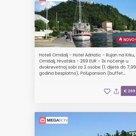
NOVO!
Hoteli Omišalj - Hotel Adriatic - Rujan na Krku,
Omišalj, Hrvatska - 269 EUR - 3x noćenje u
dvokrevetnoj sobi za 2 osobe (1. dijete do 7,99
godina besplatno), Polupansion (buffet
doručak i buffet večera s uključenim
bezalkoholnim pićem)
€ 269