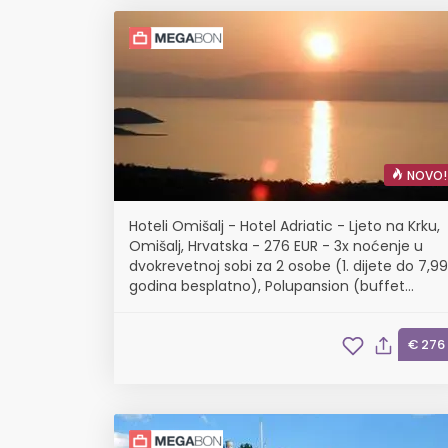
NOVO!
Hoteli Omišalj - Hotel Adriatic - Ljeto na Krku,
Omišalj, Hrvatska - 276 EUR - 3x noćenje u
dvokrevetnoj sobi za 2 osobe (1. dijete do 7,99
godina besplatno), Polupansion (buffet
doručak i buffet večera s uključenim
bezalkoholnim pićem)
€ 276