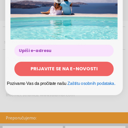
(Pon - Pet 8.00 - 17.00)
0800 868 860
info@megabon.eu
VIŠE OD
PRISUTNI NA
USTANOVLJEN
100%
500.000
5
2012.
SIGURNA KUPNJA
KORISNIKA
TRŽIŠTA
GODINE
Ponuđač
PRIJAVITE SE NA E-NOVOSTI
Ime
:
VALAMAR DIAMANT RESIDENCE
E-pošta
:
coupon@valamar.com
Telefon
:
+385 52 465 120
Pozivamo Vas da pročitate našu
Zaštitu osobnih podataka.
Adresa
:
Stancija Kaligari 1, 52440, Porec, Hrvatska
Internet stranica
:
www.valamar.com
Preporučujemo: