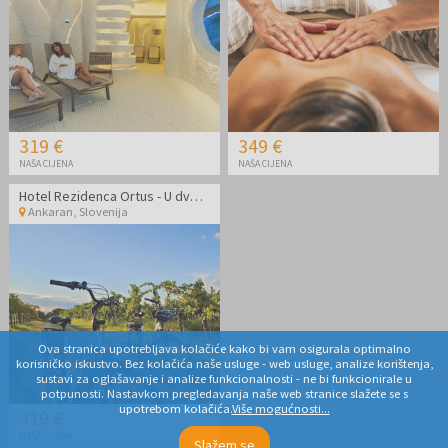
319 €
349 €
NAŠA CIJENA
NAŠA CIJENA
Hotel Rezidenca Ortus - U dvoje s električnim biciklima duž slovenske obale
Ankaran
,
Slovenija
Ova stranica upotrebljava kolačiće kako bi vam osigurala optimalno
korisničko iskustvo. Bez kolačića naše usluge - web usluge, analize korištenja,
sustavi za oglašavanje i analize funkcionalnosti - ne bi funkcionirale u
potpunosti. Nastavkom pregledavanja naše web stranice slažete se s
upotrebom kolačića.
Više mogućnosti...
319 €
NAŠA CIJENA
Slažem se