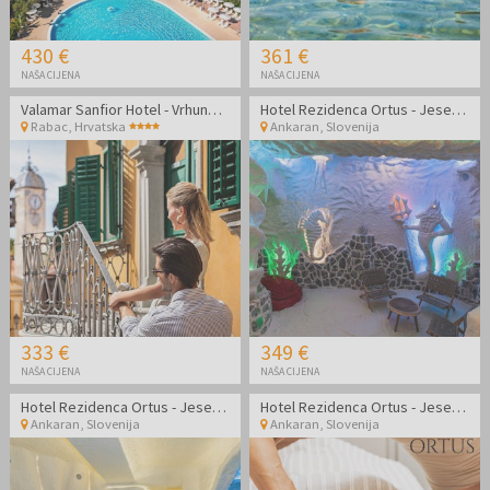
430 €
361 €
NAŠA CIJENA
NAŠA CIJENA
Valamar Sanfior Hotel - Vrhunsko opuštanje za parove uz more u šarmantnom Rapcu
Hotel Rezidenca Ortus - Jesenski obiteljski odmor na slovenskoj obali
Rabac
,
Hrvatska
Ankaran
,
Slovenija
333 €
349 €
NAŠA CIJENA
NAŠA CIJENA
Hotel Rezidenca Ortus - Jesenski detox paket na slovenskoj obali
Hotel Rezidenca Ortus - Jesenski wellness paket s uključenom masažom
Ankaran
,
Slovenija
Ankaran
,
Slovenija