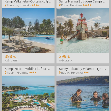
Kamp Valkanela - Obiteljsko ljeto u Standard mobilnoj kućici
Santa Marina Boutique Camping - MH Roulette - Last minute obiteljski odmor u Poreču
Funtana
,
Hrvatska
Poreč
,
Hrvatska
398 €
399 €
NAŠA CIJENA
NAŠA CIJENA
Kamp Polari - Mobilna kućica Standard
Sunny Rabac by Valamar - Ljetni odmor za parove
Rovinj
,
Hrvatska
Rabac
,
Hrvatska