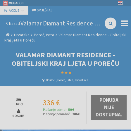
%
SMJEŠTAJ
AKCIJE
Valamar Diamant Residence - Obiteljski kraj ljeta u Poreču
Nazad
Hrvatska
Poreč, Istra
Valamar Diamant Residence - Obiteljski
kraj ljeta u Poreču
VALAMAR DIAMANT RESIDENCE -
OBITELJSKI KRAJ LJETA U POREČU
Brulo 1, Poreč, Istra, Hrvatska
PONUDA
336 €
3 NOĆI
NIJE
Plaćanje odmah
50 €
DOSTUPNA.
Plaćanje ponuđaču
286 €
4 OSOBE