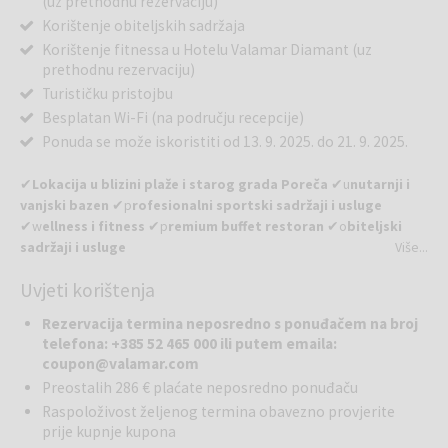
(uz prethodnu rezervaciju)
Korištenje obiteljskih sadržaja
Korištenje fitnessa u Hotelu Valamar Diamant (uz
prethodnu rezervaciju)
Turističku pristojbu
Besplatan Wi-Fi (na području recepcije)
Ponuda se može iskoristiti od 13. 9. 2025. do 21. 9. 2025.
✔
Lokacija u blizini plaže i starog grada Poreča
✔u
nutarnji i
vanjski bazen
✔p
rofesionalni sportski sadržaji i usluge
✔w
ellness i fitness
✔p
remium buffet restoran
✔o
biteljski
sadržaji i usluge
Više...
Uvjeti korištenja
Obiteljski apartmani u mediteranskim vikendicama smješteni su u
borovoj šumi i uz čiste plaže, a udaljeni su samo deset minuta hoda
Rezervacija termina neposredno s ponuđačem na broj
od centra Poreča. Idealan su izbor za aktivan obiteljski odmor, jer
telefona: +385 52 465 000 ili putem emaila:
osim privatnosti i neobveza koje pruža odmor u apartmanu, u
coupon@valamar.com
obližnjem Hotelu Valamar Diamant pružaju i usluge kao što su
Preostalih 286 € plaćate neposredno ponuđaču
wellness centar, fitness, bazen i vrhunski show-cooking restoran.
Raspoloživost željenog termina obavezno provjerite
prije kupnje kupona
U blizini apartmana Valamar Diamant Residence u Poreču nalaze se