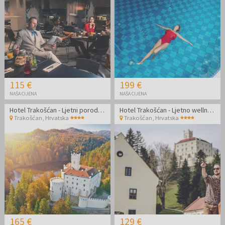
115 €
199 €
NAŠA CIJENA
NAŠA CIJENA
Hotel Trakošćan - Ljetni porodični paket opuštanja
Hotel Trakošćan - Ljetno wellness opuštanje udvoje
Trakošćan
,
Hrvatska
Trakošćan
,
Hrvatska
165 €
129 €