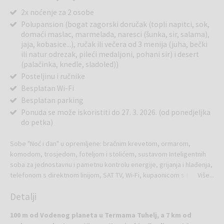
2x noćenje za 2 osobe
Polupansion (bogat zagorski doručak (topli napitci, sok,
domaći maslac, marmelada, naresci (šunka, sir, salama),
jaja, kobasice...), ručak ili večera od 3 menija (juha, bečki
ili natur odrezak, pileći medaljoni, pohani sir) i desert
(palačinka, knedle, sladoled))
Posteljinu i ručnike
Besplatan Wi-Fi
Besplatan parking
Ponuda se može iskoristiti do 27. 3. 2026. (od ponedjeljka
do petka)
Sobe "Noć i dan" u opremljene: bračnim krevetom, ormarom,
komodom, trosjedom, foteljom i stolićem, sustavom Inteligentnih
soba za jednostavnu i pametnu kontrolu energije, grijanja i hlađenja,
telefonom s direktnom linijom, SAT TV, Wi-Fi, kupaonicom s tušem,
Više...
WC-om, sušilom za kosu, sefom, mini frižiderom, higijenskim,
Detalji
kozmetičkim potrošnim dodacima...
100 m od Vodenog planeta u Termama Tuhelj, a 7 km od