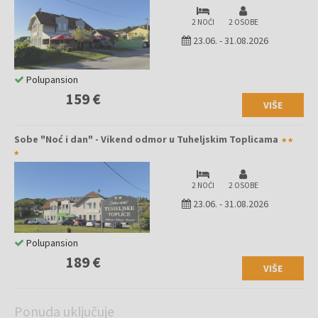
2 NOĆI
2 OSOBE
23.06.
-
31.08.2026
Polupansion
159 €
VIŠE
Sobe "Noć i dan" - Vikend odmor u Tuheljskim Toplicama
2 NOĆI
2 OSOBE
23.06.
-
31.08.2026
Polupansion
189 €
VIŠE
Ponuda uključuje