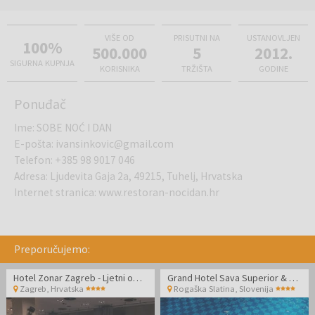
VIŠE OD
PRISUTNI NA
USTANOVLJEN
100%
500.000
5
2012.
SIGURNA KUPNJA
KORISNIKA
TRŽIŠTA
GODINE
Ponuđač
Ime
:
SOBE NOĆ I DAN
E-pošta
:
ivansinkovic@gmail.com
Telefon
:
+385 98 9017 046
Adresa
:
Ljudevita Gaja 2a, 49215, Tuhelj, Hrvatska
Internet stranica
:
www.restoran-nocidan.hr
Preporučujemo:
Hotel Zonar Zagreb - Ljetni odmor u Zagrebu
Grand Hotel Sava Superior & Hotel Zagreb - Mini detox paket za 1 osobu
Zagreb
,
Hrvatska
Rogaška Slatina
,
Slovenija