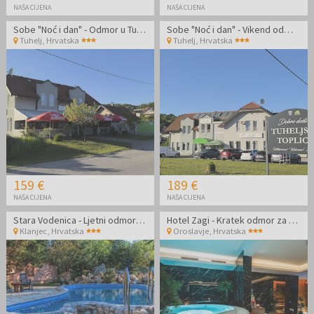
NAŠA CIJENA
NAŠA CIJENA
Sobe "Noć i dan" - Odmor u Tuheljskim Toplicama tijekom tjedna
Sobe "Noć i dan" - Vikend odmor u Tuheljskim Toplicama
Tuhelj
,
Hrvatska
Tuhelj
,
Hrvatska
159 €
189 €
NAŠA CIJENA
NAŠA CIJENA
Stara Vodenica - Ljetni odmor udvoje
Hotel Zagi - Kratek odmor za parove s korištenjem novog wellness centra
Klanjec
,
Hrvatska
Oroslavje
,
Hrvatska