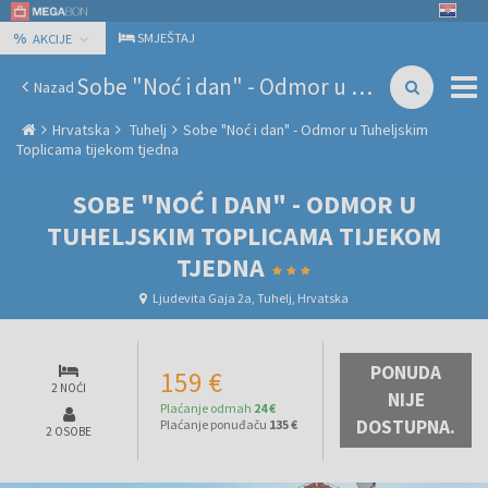
%
SMJEŠTAJ
AKCIJE
Sobe "Noć i dan" - Odmor u Tuheljskim Toplicama tijekom tjedna
Nazad
Hrvatska
Tuhelj
Sobe "Noć i dan" - Odmor u Tuheljskim
Toplicama tijekom tjedna
SOBE "NOĆ I DAN" - ODMOR U
TUHELJSKIM TOPLICAMA TIJEKOM
TJEDNA
Ljudevita Gaja 2a, Tuhelj, Hrvatska
PONUDA
159 €
2 NOĆI
NIJE
Plaćanje odmah
24 €
DOSTUPNA.
Plaćanje ponuđaču
135 €
2 OSOBE