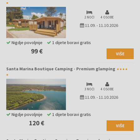
2 NOĆI
4 OSOBE
11.09.
-
11.10.2026
Nigdje povoljnije
1 dijete boravi gratis
99 €
VIŠE
Santa Marina Boutique Camping - Premium glamping
3 NOĆI
4 OSOBE
11.09.
-
11.10.2026
Nigdje povoljnije
1 dijete boravi gratis
120 €
VIŠE