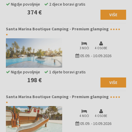
Nigdje povoljnije
2 djece boravi gratis
374 €
VIŠE
Santa Marina Boutique Camping - Premium glamping
3 NOĆI
4 OSOBE
05.09.
-
10.09.2026
Nigdje povoljnije
1 dijete boravi gratis
198 €
VIŠE
Santa Marina Boutique Camping - Premium glamping
4 NOĆI
4 OSOBE
05.09.
-
10.09.2026