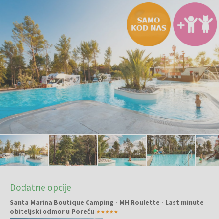
Dodatne opcije
Santa Marina Boutique Camping - MH Roulette - Last minute
obiteljski odmor u Poreču