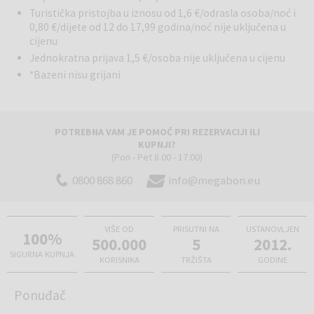
Turistička pristojba u iznosu od 1,6 €/odrasla osoba/noć i
800 m od Boutique Camping Santa Marina. Do mirne uvale u kojoj se
0,80 €/dijete od 12 do 17,99 godina/noć nije uključena u
nalazi plaža namijenjena gostima kampa možete doći pješice,
cijenu
biciklom ili minibusom kampa. Spustite se do nje i naići ćete na
Jednokratna prijava 1,5 €/osoba nije uključena u cijenu
šljunčanu plažu. Osluškujte valove i uživajte u pogledu na more i
maslinike koji se prostiru ispred vas.
*Bazeni nisu grijani
Posebno vođeno iskustvo u Boutique Camping Santa Marina je
POTREBNA VAM JE POMOĆ PRI REZERVACIJI ILI
zajamčeno! Prepustite se brčkanju, smijehu i veselju u bazenskom
KUPNJI?
kompleksu s brojnim atrakcijama i dodatnim sadržajima. Centralni
(Pon - Pet 8.00 - 17.00)
bazen površine 570 m2 mjesto je gdje će cijela obitelj pronaći nešto
za sebe. Djeca se zabavljaju na vođenim atrakcijama, roditelji
0800 868 860
info@megabon.eu
odmaraju na prostranim ležaljkama i ležaljkama sa suncobranima, ali
svi zajedno imaju potpuni obiteljski odmor i nezaboravne trenutke u
Boutique Camping Santa Marina. Uz glavni centralni bazen kampa,
VIŠE OD
PRISUTNI NA
USTANOVLJEN
100%
gostima mobilnih kućica na raspolaganju su još 2 dodatna bazena u
500.000
5
2012.
prostoru mobilnih kućica. Jer vođene zabave nikad dosta!
SIGURNA KUPNJA
KORISNIKA
TRŽIŠTA
GODINE
Ponuđač