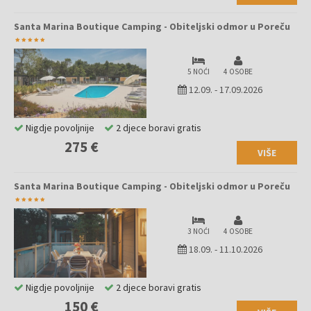
Santa Marina Boutique Camping - Obiteljski odmor u Poreču
5 NOĆI
4 OSOBE
12.09.
-
17.09.2026
Nigdje povoljnije
2 djece boravi gratis
275 €
VIŠE
Santa Marina Boutique Camping - Obiteljski odmor u Poreču
3 NOĆI
4 OSOBE
18.09.
-
11.10.2026
Nigdje povoljnije
2 djece boravi gratis
150 €