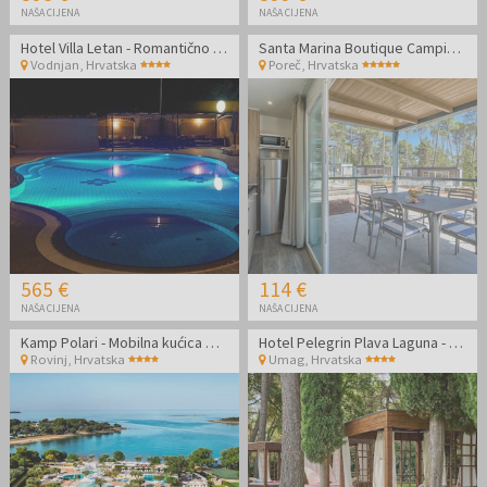
NAŠA CIJENA
NAŠA CIJENA
Hotel Villa Letan - Romantično ili obiteljsko ljeto
Santa Marina Boutique Camping - Obiteljski odmor u Poreču
Vodnjan
,
Hrvatska
Poreč
,
Hrvatska
565 €
114 €
NAŠA CIJENA
NAŠA CIJENA
Kamp Polari - Mobilna kućica Standard
Hotel Pelegrin Plava Laguna - Odmor u obnovljenom hotelu u Istri - Akcijska cijena
Rovinj
,
Hrvatska
Umag
,
Hrvatska