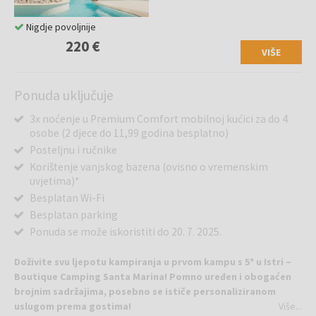
Nigdje povoljnije
220 €
VIŠE
Ponuda uključuje
3x noćenje u Premium Comfort mobilnoj kućici za do 4
osobe (2 djece do 11,99 godina besplatno)
Posteljnu i ručnike
Korištenje vanjskog bazena (ovisno o vremenskim
uvjetima)*
Besplatan Wi-Fi
Besplatan parking
Ponuda se može iskoristiti do 20. 7. 2025.
Doživite svu ljepotu kampiranja u prvom kampu s 5* u Istri –
Boutique Camping Santa Marina! Pomno uređen i obogaćen
brojnim sadržajima, posebno se ističe personaliziranom
uslugom prema gostima!
Više...