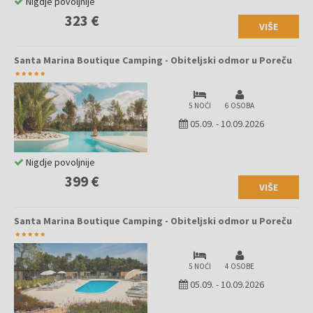
Nigdje povoljnije
323 €
VIŠE
Santa Marina Boutique Camping - Obiteljski odmor u Poreču
5 NOĆI
6 OSOBA
05.09.
-
10.09.2026
Nigdje povoljnije
399 €
VIŠE
Santa Marina Boutique Camping - Obiteljski odmor u Poreču
5 NOĆI
4 OSOBE
05.09.
-
10.09.2026