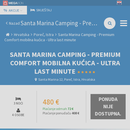
%
SMJEŠTAJ
AKCIJE
Santa Marina Camping - Premium Comfort mobilna kućica - Ultra last minute
Nazad
Hrvatska
Poreč, Istra
Santa Marina Camping - Premium
Comfort mobilna kućica - Ultra last minute
SANTA MARINA CAMPING - PREMIUM
COMFORT MOBILNA KUĆICA - ULTRA
LAST MINUTE
Santa Marina 12, Poreč, Istra, Hrvatska
PONUDA
480 €
3 NOĆI
NIJE
Plaćanje odmah
72 €
DOSTUPNA.
Plaćanje ponuđaču
408 €
4 OSOBE