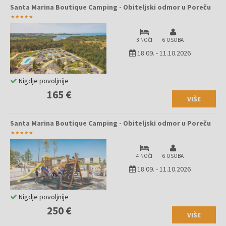
Santa Marina Boutique Camping - Obiteljski odmor u Poreču
3 NOĆI
6 OSOBA
18.09.
-
11.10.2026
Nigdje povoljnije
165 €
VIŠE
Santa Marina Boutique Camping - Obiteljski odmor u Poreču
4 NOĆI
6 OSOBA
18.09.
-
11.10.2026
Nigdje povoljnije
250 €
VIŠE