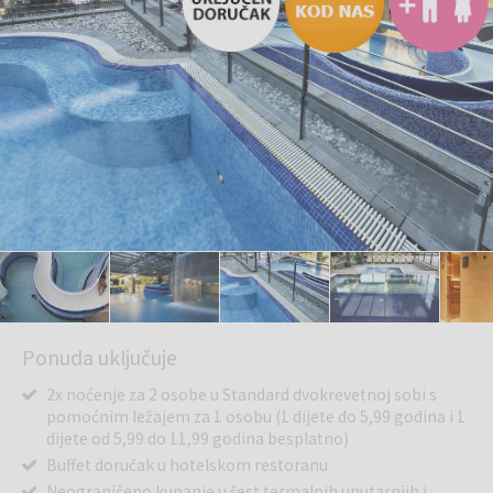
Ponuda uključuje
2x noćenje za 2 osobe u Standard dvokrevetnoj sobi s
pomoćnim ležajem za 1 osobu (1 dijete do 5,99 godina i 1
dijete od 5,99 do 11,99 godina besplatno)
Buffet doručak u hotelskom restoranu
Neograničeno kupanje u šest termalnih unutarnjih i