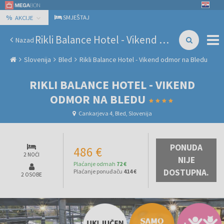
%
SMJEŠTAJ
AKCIJE
Rikli Balance Hotel - Vikend odmor na Bledu
Nazad
Slovenija
Bled
Rikli Balance Hotel - Vikend odmor na Bledu
RIKLI BALANCE HOTEL - VIKEND
ODMOR NA BLEDU
Cankarjeva 4, Bled, Slovenija
PONUDA
486 €
2 NOĆI
NIJE
Plaćanje odmah
72 €
DOSTUPNA.
Plaćanje ponuđaču
414 €
2 OSOBE