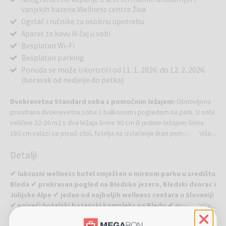
vanjskih bazena Wellness centra Živa
Ogrtač i ručnike za osobnu upotrebu
Aparat za kavu ili čaj u sobi
Besplatan Wi-Fi
Besplatan parking
Ponuda se može iskoristiti od 11. 1. 2026. do 12. 2. 2026.
(boravak od nedjelje do petka)
Dvokrevetna Standard soba s pomoćnim ležajem:
Obnovljena
prostrana dvokrevetna soba s balkonom i pogledom na park. U sobi
veličine 22-26 m2 s dva ležaja širine 90 cm ili jednim ležajem širine
180 cm nalazi se pisaći stol, fotelja na izvlačenje (kao pomoćni ležaj
Više...
veličine 70 x 170 cm), grijač za pripremu čaja ili kave, besplatni Wi-Fi,
Detalji
kupaonica s kadom ili tušem i WC. Sve sobe obnovljene su u travnju
2017. uporabom prirodnih materijala iz obližnjih slovenskih mjesta.
✔ luksuzni wellness hotel smješten u mirnom parku u središtu
Bleda ✔ prekrasan pogled na Bledsko jezero, Bledski dvorac i
Julijske Alpe ✔ jedan od najboljih wellness centara u Sloveniji
✔ najveći hotelski bazenski kompleks na Bledu ✔ moderan
Više...
kongresni centar ✔ hotel nadahnut Riklijevom tradicijom