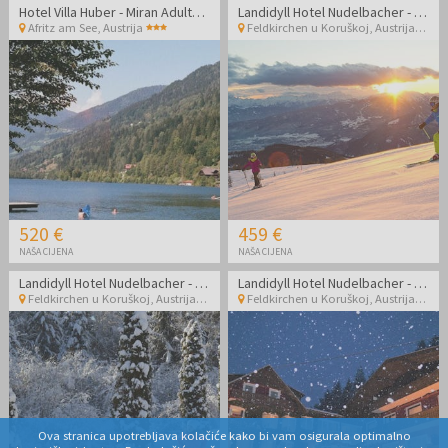
Hotel Villa Huber - Miran Adults-only odmor okružen alpskom prirodom i jezerima
Landidyll Hotel Nudelbacher - Zimski odmor u Kärntenu
Afritz am See
,
Austrija
Feldkirchen u Koruškoj
,
Austrija
520 €
459 €
NAŠA CIJENA
NAŠA CIJENA
Landidyll Hotel Nudelbacher - Zimski odmor u Kärntenu
Landidyll Hotel Nudelbacher - Zimski odmor u Kärntenu
Feldkirchen u Koruškoj
,
Austrija
Feldkirchen u Koruškoj
,
Austrija
Ova stranica upotrebljava kolačiće kako bi vam osigurala optimalno