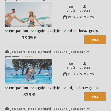
7 NOĆI
2 OSOBE
29.08.
-
06.09.2026
Puni pansion
Nigdje povoljnije
2 djece boravi gratis
1349 €
VIŠE
Ilirija Resort - Hotel Kornati - Zabavno ljeto s punim
pansionom
3 NOĆI
2 OSOBE
31.08.
-
05.09.2026
Puni pansion
Nigdje povoljnije
1 dijete boravi gratis
529 €
VIŠE
Ilirija Resort - Hotel Kornati - Zabavno ljeto s punim