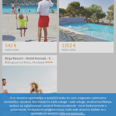
542 €
1352 €
NAŠA CIJENA
NAŠA CIJENA
Ilirija Resort - Hotel Kornati - VIP Premium zabavno ljeto s punim pansionom u Biogradu
Biograd na Moru
,
Hrvatska
Ova stranica upotrebljava kolačiće kako bi vam osigurala optimalno
korisničko iskustvo. Bez kolačića naše usluge - web usluge, analize korištenja,
sustavi za oglašavanje i analize funkcionalnosti - ne bi funkcionirale u
potpunosti. Nastavkom pregledavanja naše web stranice slažete se s
upotrebom kolačića.
Više mogućnosti...
1349 €