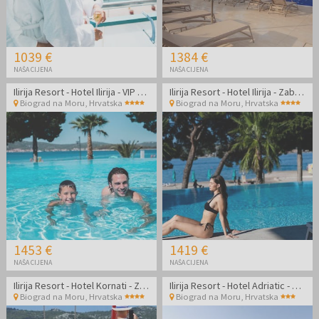
1039 €
1384 €
NAŠA CIJENA
NAŠA CIJENA
Ilirija Resort - Hotel Ilirija - VIP premium zabavno ljeto s punim pansionom u Biogradu - Posebna akcija
Ilirija Resort - Hotel Ilirija - Zabavno ljeto s punim pansionom u Biogradu - Posebna akcija
Biograd na Moru
,
Hrvatska
Biograd na Moru
,
Hrvatska
1453 €
1419 €
NAŠA CIJENA
NAŠA CIJENA
Ilirija Resort - Hotel Kornati - Zabavno ljeto s punim pansionom - Posebna akcijska cijena
Ilirija Resort - Hotel Adriatic - Zabavno ljeto s punim pansionom
Biograd na Moru
,
Hrvatska
Biograd na Moru
,
Hrvatska