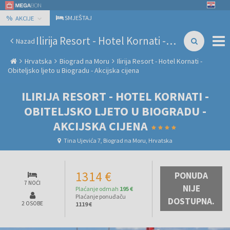
%
SMJEŠTAJ
AKCIJE
Ilirija Resort - Hotel Kornati - Obiteljsko ljeto u Biogradu - Akcijska cijena
Nazad
Hrvatska
Biograd na Moru
Ilirija Resort - Hotel Kornati -
Obiteljsko ljeto u Biogradu - Akcijska cijena
ILIRIJA RESORT - HOTEL KORNATI -
OBITELJSKO LJETO U BIOGRADU -
AKCIJSKA CIJENA
Tina Ujevića 7, Biograd na Moru, Hrvatska
1314 €
PONUDA
7 NOĆI
NIJE
Plaćanje odmah
195 €
Plaćanje ponuđaču
DOSTUPNA.
2 OSOBE
1119 €