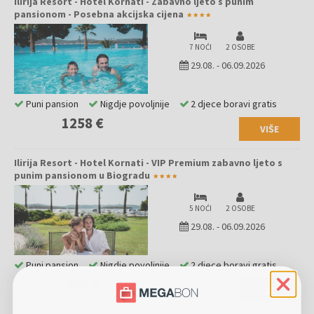
Ilirija Resort - Hotel Kornati - Zabavno ljeto s punim
pansionom - Posebna akcijska cijena
7 NOĆI
2 OSOBE
29.08.
-
06.09.2026
Puni pansion
Nigdje povoljnije
2 djece boravi gratis
1258 €
VIŠE
Ilirija Resort - Hotel Kornati - VIP Premium zabavno ljeto s
punim pansionom u Biogradu
5 NOĆI
2 OSOBE
29.08.
-
06.09.2026
Puni pansion
Nigdje povoljnije
2 djece boravi gratis
965 €
VIŠE