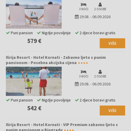
3 NOĆI
2 OSOBE
29.08.
-
06.09.2026
Puni pansion
Nigdje povoljnije
2 djece boravi gratis
579 €
VIŠE
Ilirija Resort - Hotel Kornati - Zabavno ljeto s punim
pansionom - Posebna akcijska cijena
3 NOĆI
2 OSOBE
29.08.
-
06.09.2026
Puni pansion
Nigdje povoljnije
2 djece boravi gratis
542 €
VIŠE
Ilirija Resort - Hotel Kornati - VIP Premium zabavno ljeto s
punim pansionom u Biogradu