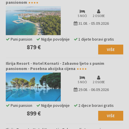
pansionom
5 NOĆI
2 OSOBE
31.08.
-
05.09.2026
Puni pansion
Nigdje povoljnije
1 dijete boravi gratis
879 €
VIŠE
Ilirija Resort - Hotel Kornati - Zabavno ljeto s punim
pansionom - Posebna akcijska cijena
5 NOĆI
2 OSOBE
29.08.
-
06.09.2026
Puni pansion
Nigdje povoljnije
2 djece boravi gratis
899 €
VIŠE