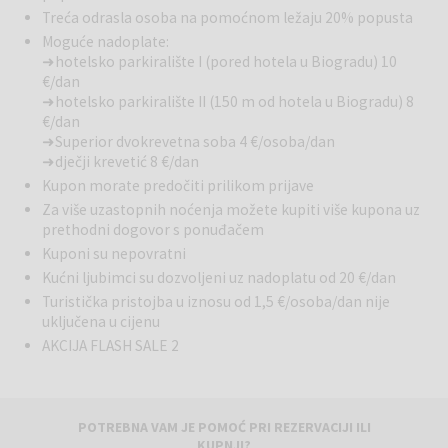
Treća odrasla osoba na pomoćnom ležaju 20% popusta
ležaljke i suncobrane. Nekoliko desetak metara južnije uz obalu, uz
prirodnu borovu šumu, također blizu Ilirija Resorta, nalazi
Moguće nadoplate:
➜ hotelsko parkiralište I (pored hotela u Biogradu) 10
se šljunčana plaža, pogodna za boravak obitelji, kao i za djecu.
€/dan
➜ hotelsko parkiralište II (150 m od hotela u Biogradu) 8
Sve plaže opremljene su toaletima i tuševima, a u blizini se nalazi
€/dan
i Lavender bar za osvježenje te Beach Club Ilirija, aqua park na moru
➜ Superior dvokrevetna soba 4 €/osoba/dan
te još mnogo dodatnog sadržaja za djecu ili sportsku rekreaciju.
➜ dječji krevetić 8 €/dan
Unutarnji bazen pronaći ćete u sklopu Hotela Ilirija, a bazen je
Kupon morate predočiti prilikom prijave
opremljen dodatnim dječjim bazenom, odvojenim whirlpoolom, te
izravnim pogledom na more – za pravi SPA i doživljaj u prirodi u
Za više uzastopnih noćenja možete kupiti više kupona uz
prethodni dogovor s ponuđačem
sklopu hotela Adriatic. Kvaliteta mora se redovito provjerava, a
čistoća je označena najvišom ocjenom - Plavom zastavom.
Kuponi su nepovratni
Kućni ljubimci su dozvoljeni uz nadoplatu od 20 €/dan
Hotel Kornati
nalazi se u popularnom resortu Ilirija u Biogradu na
Turistička pristojba u iznosu od 1,5 €/osoba/dan nije
Moru, tik uz obalu i u blizini stare gradske jezgre. Hotel nudi ugodan i
uključena u cijenu
udoban boravak u moderno opremljenim sobama, uz blizinu svih
AKCIJA FLASH SALE 2
važnih sadržaja koji osiguravaju opuštajući odmor uz more. Zbog
svoje lokacije u živahnom obalnom okruženju odličan je izbor kako
za parove tako i za obitelji.
POTREBNA VAM JE POMOĆ PRI REZERVACIJI ILI
KUPNJI?