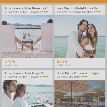
Ilirija Resort - Hotel Kornati - VIP Premium zabavno ljeto s punim pansionom u Biogradu
Ilirija Resort - Hotel Ilirija - Blagdanski ljetni paket s punim pansionom u Biogradu
Biograd na Moru
,
Hrvatska
Biograd na Moru
,
Hrvatska
579 €
935 €
NAŠA CIJENA
NAŠA CIJENA
Ilirija Resort - Hotel Ilirija - VIP premium zabavno ljeto s punim pansionom u Biogradu - Posebna akcija
Hotel Punta Vodice - Obiteljsko all inclusive light ljeto s daškom wellnessa
Biograd na Moru
,
Hrvatska
Vodice
,
Hrvatska