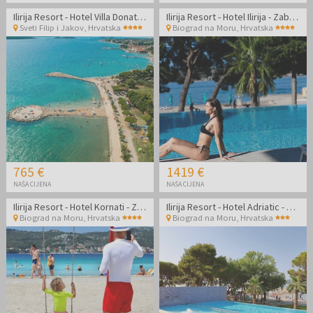
Ilirija Resort - Hotel Villa Donat - Zabavno ljeto s punim pansionom
Ilirija Resort - Hotel Ilirija - Zabavno ljeto s punim pansionom u Biogradu - Posebna akcija
Sveti Filip i Jakov
,
Hrvatska
Biograd na Moru
,
Hrvatska
765 €
1419 €
NAŠA CIJENA
NAŠA CIJENA
Ilirija Resort - Hotel Kornati - Zabavno ljeto s punim pansionom - Posebna akcijska cijena
Ilirija Resort - Hotel Adriatic - Zabavno ljeto s punim pansionom
Biograd na Moru
,
Hrvatska
Biograd na Moru
,
Hrvatska