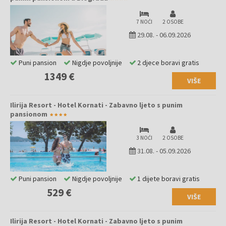
7 NOĆI
2 OSOBE
29.08.
-
06.09.2026
Puni pansion
Nigdje povoljnije
2 djece boravi gratis
1349 €
VIŠE
Ilirija Resort - Hotel Kornati - Zabavno ljeto s punim
pansionom
3 NOĆI
2 OSOBE
31.08.
-
05.09.2026
Puni pansion
Nigdje povoljnije
1 dijete boravi gratis
529 €
VIŠE
Ilirija Resort - Hotel Kornati - Zabavno ljeto s punim