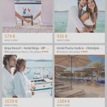
579 €
935 €
NAŠA CIJENA
NAŠA CIJENA
Ilirija Resort - Hotel Ilirija - VIP premium zabavno ljeto s punim pansionom u Biogradu - Posebna akcija
Hotel Punta Vodice - Obiteljsko all inclusive light ljeto s daškom wellnessa
Biograd na Moru
,
Hrvatska
Vodice
,
Hrvatska
1039 €
1384 €
NAŠA CIJENA
NAŠA CIJENA