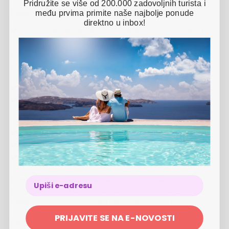
Pridružite se više od 200.000 zadovoljnih turista i
Ponuda uključuje
među prvima primite naše najbolje ponude
direktno u inbox!
5x noćenje u dvokrevetnoj Comfort sobi za 2 osobe (1
dijete do 7 godina besplatno)
Puni pansion (ručak će biti poslužen u hotelu Ilirja)
Korištenje zatvorenog grijanog bazena sa slatkom
vodom i s pogledom na more u sklopu Hotela Ilirija
Korištenje Medical wellness centra „Salvia“ u Hotelu Ilirija
1x tijekom boravka korištenje Spa zone (saune,
whirlpooli, relax zone, fitness) u trajanju od 90 minuta (uz
prethodnu rezervaciju termina)
Korištenje Kid's cluba i gaming sobe
Besplatan Wi-Fi
Ponuda se može iskoristiti od 7. 7. 2026. do 23. 7. 2026.
Comfort soba:
Soba s duplim krevetom, francuski
prozor, kupaonica s tušem, sušilo za kosu, klima uređaj, centralno
grijanje, sef, SAT TV + radio, mini-bar, izravni telefon, besplatan Wi-Fi.
Više...
PRIJAVITE SE NA E-NOVOSTI
Detalji