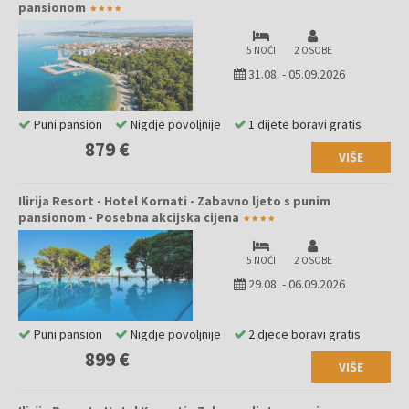
pansionom
5 NOĆI
2 OSOBE
31.08.
-
05.09.2026
Puni pansion
Nigdje povoljnije
1 dijete boravi gratis
879 €
VIŠE
Ilirija Resort - Hotel Kornati - Zabavno ljeto s punim
pansionom - Posebna akcijska cijena
5 NOĆI
2 OSOBE
29.08.
-
06.09.2026
Puni pansion
Nigdje povoljnije
2 djece boravi gratis
899 €
VIŠE