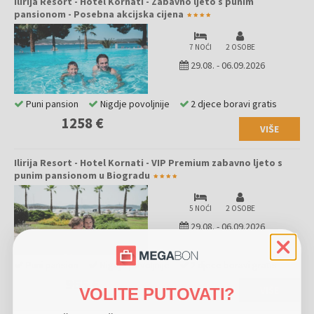
Ilirija Resort - Hotel Kornati - Zabavno ljeto s punim
pansionom - Posebna akcijska cijena
7 NOĆI
2 OSOBE
29.08.
-
06.09.2026
Puni pansion
Nigdje povoljnije
2 djece boravi gratis
1258 €
VIŠE
Ilirija Resort - Hotel Kornati - VIP Premium zabavno ljeto s
punim pansionom u Biogradu
5 NOĆI
2 OSOBE
29.08.
-
06.09.2026
Puni pansion
Nigdje povoljnije
2 djece boravi gratis
965 €
VIŠE
VOLITE PUTOVATI?