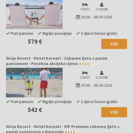
3 NOĆI
2 OSOBE
29.08.
-
06.09.2026
Puni pansion
Nigdje povoljnije
2 djece boravi gratis
579 €
VIŠE
Ilirija Resort - Hotel Kornati - Zabavno ljeto s punim
pansionom - Posebna akcijska cijena
3 NOĆI
2 OSOBE
29.08.
-
06.09.2026
Puni pansion
Nigdje povoljnije
2 djece boravi gratis
542 €
VIŠE
Ilirija Resort - Hotel Kornati - VIP Premium zabavno ljeto s
punim pansionom u Biogradu