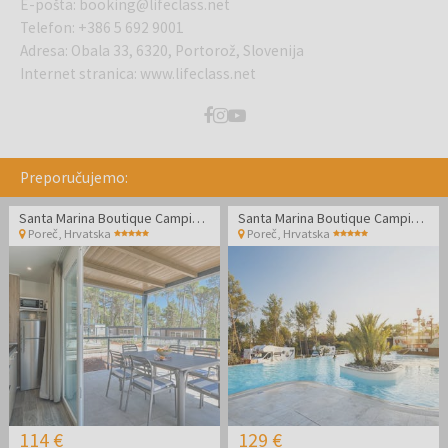
E-pošta
:
booking@lifeclass.net
Telefon
:
+386 5 692 9001
Adresa
:
Obala 33, 6320, Portorož, Slovenija
Internet stranica
:
www.lifeclass.net
Preporučujemo:
Santa Marina Boutique Camping - Obiteljski odmor u Poreču
Santa Marina Boutique Camping - Obiteljski odmor u Poreču
Poreč
,
Hrvatska
Poreč
,
Hrvatska
114 €
129 €