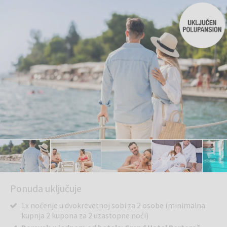
Ponuda uključuje
1x noćenje u dvokrevetnoj sobi za 2 osobe (minimalna
kupnja 2 kupona za 2 uzastopne noći)