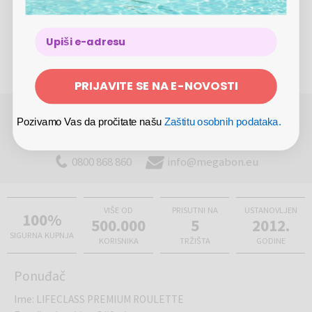
Turistička pristojba u iznosu od 3,13 €/osoba/dan i 1,56
vam sunčeva zraka koja nečujno prodire kroz prozor ostane na licu.
€/dete/dan nije uključena u cijenu
Osjetite pogled i uživajte u njemu.
Jednokratna prijava u iznosu od 2,5 €/osoba nije
uključena u cijenu
PRIJAVITE SE NA E-NOVOSTI
POTREBNA VAM JE POMOĆ PRI REZERVACIJI ILI
Pozivamo Vas da pročitate našu
Zaštitu osobnih podataka.
KUPNJI?
(Pon - Pet 8.00 - 17.00)
0800 868 860
info@megabon.eu
VIŠE OD
PRISUTNI NA
USTANOVLJEN
100%
500.000
5
2012.
SIGURNA KUPNJA
KORISNIKA
TRŽIŠTA
GODINE
Ponuđač
Ime
:
LIFECLASS PREMIUM ROULETTE