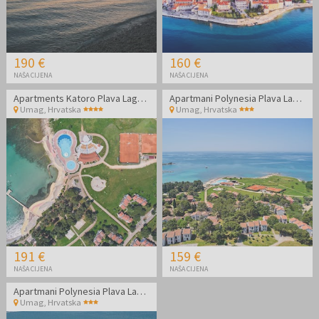
190 €
160 €
NAŠA CIJENA
NAŠA CIJENA
Apartments Katoro Plava Laguna - Odmor u Istri
Apartmani Polynesia Plava Laguna - Kraj ljeta u Istri
Umag
,
Hrvatska
Umag
,
Hrvatska
191 €
159 €
NAŠA CIJENA
NAŠA CIJENA
Apartmani Polynesia Plava Laguna - Kraj ljeta u Istri
Umag
,
Hrvatska