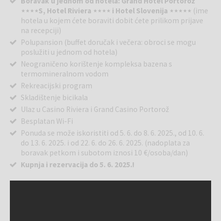
Boravak u jednom od hotela: Grand Hotel Portorož
⋆⋆⋆⋆S, Hotel Riviera ⋆⋆⋆⋆ i Hotel Slovenija ⋆⋆⋆⋆⋆
(ime
hotela u kojem ćete boraviti dobit ćete prilikom prijave
na recepciji)
Polupansion (buffet doručak i večera: obroci se mogu
poslužiti u jednom od hotela)
Neograničeno korištenje kompleksa bazena s
termomineralnom vodom
Rekreacijski program
Skladištenje bicikala
Ulaz u Casino Riviera i Grand Casino Portorož
Besplatan Wi-Fi
Ponuda se može iskoristiti od 5. 6. do 8. 6. 2025., od 10. 6.
do 13. 6. 2025. i od 22. 6. do 26. 6. 2025. (nadoplata za
boravak petkom i subotom iznosi 10 €/osoba/dan)
Kupnja i rezervacija do 5. 6. 2025.!