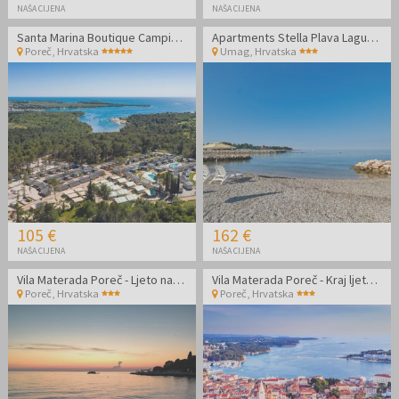
NAŠA CIJENA
NAŠA CIJENA
Santa Marina Boutique Camping - Obiteljski odmor u Poreču
Apartments Stella Plava Laguna - Obiteljski kraj ljeta u Istri
Poreč
,
Hrvatska
Umag
,
Hrvatska
105 €
162 €
NAŠA CIJENA
NAŠA CIJENA
Vila Materada Poreč - Ljeto na izuzetnoj lokaciji
Vila Materada Poreč - Kraj ljeta na izuzetnoj lokaciji
Poreč
,
Hrvatska
Poreč
,
Hrvatska