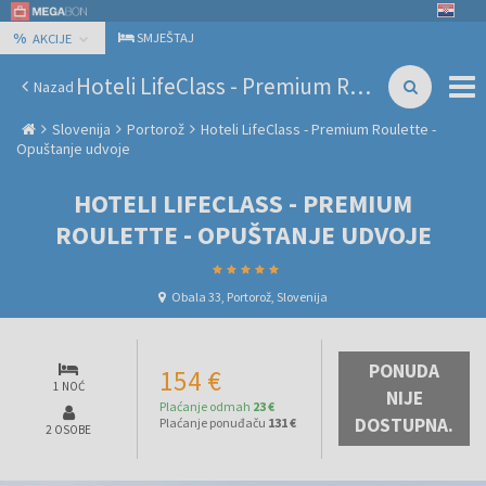
%
SMJEŠTAJ
AKCIJE
Hoteli LifeClass - Premium Roulette - Opuštanje udvoje
Nazad
Slovenija
Portorož
Hoteli LifeClass - Premium Roulette -
Opuštanje udvoje
HOTELI LIFECLASS - PREMIUM
ROULETTE - OPUŠTANJE UDVOJE
Obala 33, Portorož, Slovenija
PONUDA
154 €
1 NOĆ
NIJE
Plaćanje odmah
23 €
DOSTUPNA.
Plaćanje ponuđaču
131 €
2 OSOBE