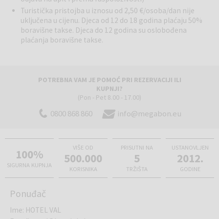
Turistička pristojba u iznosu od 2,50 €/osoba/dan nije
uključena u cijenu. Djeca od 12 do 18 godina plaćaju 50%
boravišne takse. Djeca do 12 godina su oslobođena
plaćanja boravišne takse.
POTREBNA VAM JE POMOĆ PRI REZERVACIJI ILI
KUPNJI?
(Pon - Pet 8.00 - 17.00)
0800 868 860
info@megabon.eu
VIŠE OD
PRISUTNI NA
USTANOVLJEN
100%
500.000
5
2012.
SIGURNA KUPNJA
KORISNIKA
TRŽIŠTA
GODINE
Ponuđač
Ime
:
HOTEL VAL