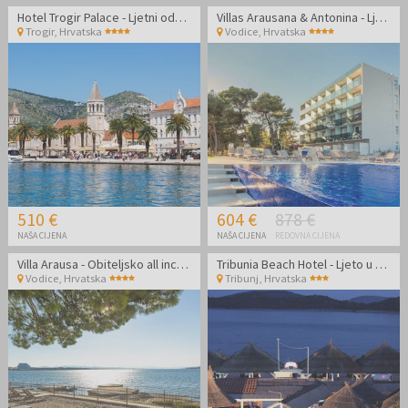
Hotel Trogir Palace - Ljetni odmor u Dalmaciji
Villas Arausana & Antonina - Ljeto uz more - Posebna akcija
Trogir
,
Hrvatska
Vodice
,
Hrvatska
510 €
604 €
878 €
NAŠA CIJENA
NAŠA CIJENA
REDOVNA CIJENA
Villa Arausa - Obiteljsko all inclusive light ljeto - Posebna akcija
Tribunia Beach Hotel - Ljeto u Tribunju
Vodice
,
Hrvatska
Tribunj
,
Hrvatska