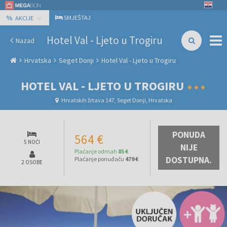
%
SMJEŠTAJ
AKCIJE
Hotel Val - Ljeto u Trogiru
Nazad
Hrvatska
Seget Donji
Hotel Val - Ljeto u Trogiru
HOTEL VAL - LJETO U TROGIRU
Hrvatskih žrtava 147, Seget Donji, Hrvatska
PONUDA
564 €
5 NOĆI
NIJE
Plaćanje odmah
85 €
DOSTUPNA.
Plaćanje ponuđaču
479 €
2 OSOBE