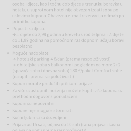
osoba i djece, kao i točnu dob djece u trenutku boravka u
obalnoj šetnici bez prometa. Samo kratka šetnja od hotela dijeli vas
hotelu, u suprotnom hotel nije obvezan izdati sobu po
od vodenih sportova, a za istraživanje okolice možete se uputiti do
uslovima kupona. Obavezna e-mail rezervacija odmah po
Trogira, Kaštela, Splita, slapova Krke ili na izlete brodom.
primitku kupona.
Popusti za djecu:
➜ 1. dijete do 2,99 godina u krevetu s roditeljima i 2. dijete
Seget Donji
ugodno je dalmatinsko obalno mjesto u blizini Trogira,
do 11,99 godina na pomoćnom rasklopnom ležaju boravi
koje oduševljava mirnim ugođajem, blizinom mora i odličnom
besplatno
polazišnom točkom za istraživanje srednje Dalmacije. Trogir, koji je
Moguće nadoplate:
od hotela udaljen približno 3 km, očarava starom gradskom jezgrom
➜ hotelski parking 4 €/dan (prema raspoloživosti)
pod zaštitom UNESCO-a, a Split s Dioklecijanovom palačom odlična
➜ obiteljska soba s balkonom i pogledom na more 2+2
je ideja za jednodnevni izlet.
(spavaća soba i dnevna soba) 180 €/paket Comfort sobe
(na upit i prema raspoloživosti)
Kupon morate predočiti prilikom prijave
Za više uzastopnih noćenja možete kupiti više kupona uz
prethodni dogovor s ponuđačem
Kuponi su nepovratni
Kupone nije moguće stornirati
Kućni ljubimci su dozvoljeni
Prijava od 15 sati, odjava do 10 sati (rana prijava i kasna
odjava na upit i prema raspoloživosti)