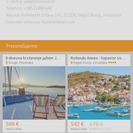
E-pošta
:
val@hotelola.hr
Telefon
:
+38521880440
Adresa
:
Hrvatskih žrtava 147, 21218, Seget Donji, Hrvatska
Internet stranica
:
hoteliolaval.com
Preporučujemo:
8-dnevno krstarenje južnim Jadranom - Polazak iz Trogira
Rotondo Annex - Superior soba - Ljeto u Dalmaciji
Trogir
,
Hrvatska
Seget Donji
,
Hrvatska
599 €
542 €
678 €
NAŠA CIJENA
NAŠA CIJENA
REDOVNA CIJENA