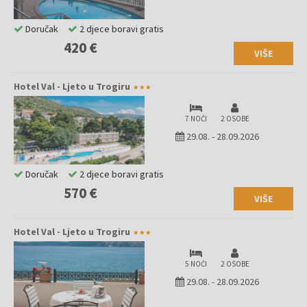
Doručak
2 djece boravi gratis
420 €
VIŠE
Hotel Val - Ljeto u Trogiru
7 NOĆI
2 OSOBE
29.08.
-
28.09.2026
Doručak
2 djece boravi gratis
570 €
VIŠE
Hotel Val - Ljeto u Trogiru
5 NOĆI
2 OSOBE
29.08.
-
28.09.2026