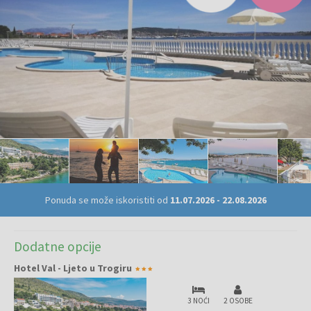
Ponuda se može iskoristiti od
11.07.2026
-
22.08.2026
Dodatne opcije
Hotel Val - Ljeto u Trogiru
3 NOĆI
2 OSOBE