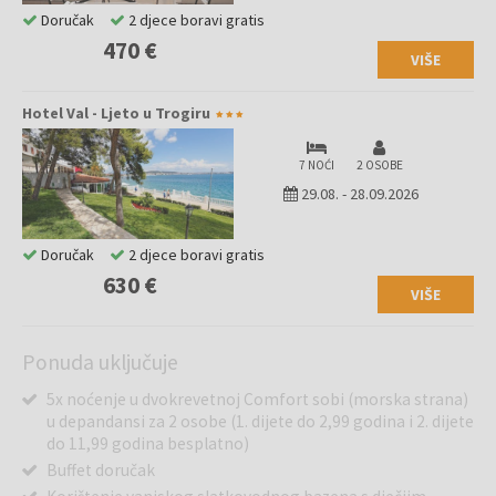
Doručak
2 djece boravi gratis
470 €
VIŠE
Hotel Val - Ljeto u Trogiru
7 NOĆI
2 OSOBE
29.08.
-
28.09.2026
Doručak
2 djece boravi gratis
630 €
VIŠE
Ponuda uključuje
5x noćenje u dvokrevetnoj Comfort sobi (morska strana)
u depandansi za 2 osobe (1. dijete do 2,99 godina i 2. dijete
do 11,99 godina besplatno)
Buffet doručak