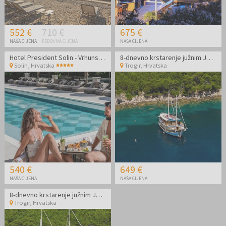
552 €
710 €
675 €
NAŠA CIJENA
REDOVNA CIJENA
NAŠA CIJENA
Hotel President Solin - Vrhunski ljetni wellness odmor
8-dnevno krstarenje južnim Jadranom - Polazak iz Trogira
Solin
,
Hrvatska
Trogir
,
Hrvatska
540 €
649 €
NAŠA CIJENA
NAŠA CIJENA
8-dnevno krstarenje južnim Jadranom - Polazak iz Trogira
Trogir
,
Hrvatska