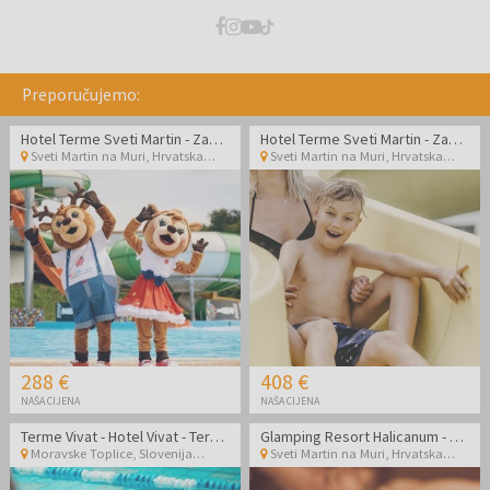
Preporučujemo:
Hotel Terme Sveti Martin - Zabavan ljetni obiteljski wellness odmor
Hotel Terme Sveti Martin - Zabavan ljetni obiteljski wellness odmor s all inclusive light
Sveti Martin na Muri
,
Hrvatska
Sveti Martin na Muri
,
Hrvatska
288 €
408 €
NAŠA CIJENA
NAŠA CIJENA
Terme Vivat - Hotel Vivat - Termalni ljetni odmor s 5 zvjezdica
Glamping Resort Halicanum - Toplice Sveti Martin - Vikend odmor uz masažu
Moravske Toplice
,
Slovenija
Sveti Martin na Muri
,
Hrvatska