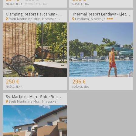
NAŠA CIJENA
REDOVNA CIJENA
NAŠA CIJENA
Glamping Resort Halicanum - Toplice Sveti Martin - Odmor tijekom tjedna uz masažu
Thermal Resort Lendava - Ljetni wellness odmor
Sveti Martin na Muri
,
Hrvatska
Lendava
,
Slovenija
250 €
296 €
NAŠA CIJENA
NAŠA CIJENA
Sv. Martin na Muri - Sobe Rea - Ljetni termalni paket
Sveti Martin na Muri
,
Hrvatska