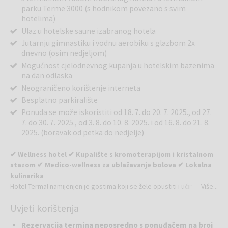
parku Terme 3000 (s hodnikom povezano s svim
hotelima)
Ulaz u hotelske saune izabranog hotela
Jutarnju gimnastiku i vodnu aerobiku s glazbom 2x
dnevno (osim nedjeljom)
Mogućnost cjelodnevnog kupanja u hotelskim bazenima
na dan odlaska
Neograničeno korištenje interneta
Besplatno parkiralište
Ponuda se može iskoristiti od 18. 7. do 20. 7. 2025., od 27.
7. do 30. 7. 2025., od 3. 8. do 10. 8. 2025. i od 16. 8. do 21. 8.
2025. (boravak od petka do nedjelje)
✔ Wellness hotel ✔ Kupalište s kromoterapijom i kristalnom
stazom ✔ Medico-wellness za ublažavanje bolova ✔ Lokalna
kulinarika
Hotel Termal namijenjen je gostima koji se žele opustiti i učiniti nešto
Više...
za svoje zdravlje. Brojni gosti koriste usluge terapijskog centra
Uvjeti korištenja
Thermalium, čije su usluge vezane uz snagu crne termomineralne
vode. Hotel stoga cijeni mir i tišinu, što hotelsku atmosferu i
Rezervacija termina neposredno s ponuđačem na broj