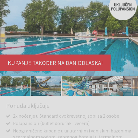
KUPANJE TAKOĐER NA DAN ODLASKA!
Ponuda uključuje
2x noćenje u Standard dvokrevetnoj sobi za 2 osobe
Polupansion (buffet doručak i večera)
Neograničeno kupanje u unutarnjim i vanjskim bazenima
s termalnom vodom izabranog hotela i u termalnom