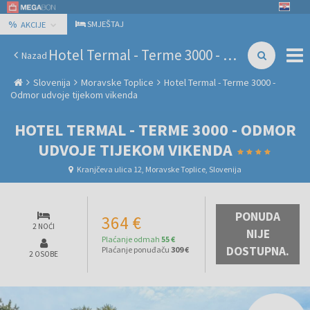
%
SMJEŠTAJ
AKCIJE
Hotel Termal - Terme 3000 - Odmor udvoje tijekom vikenda
Nazad
Slovenija
Moravske Toplice
Hotel Termal - Terme 3000 -
Odmor udvoje tijekom vikenda
HOTEL TERMAL - TERME 3000 - ODMOR
UDVOJE TIJEKOM VIKENDA
Kranjčeva ulica 12, Moravske Toplice, Slovenija
PONUDA
364 €
2 NOĆI
NIJE
Plaćanje odmah
55 €
DOSTUPNA.
Plaćanje ponuđaču
309 €
2 OSOBE