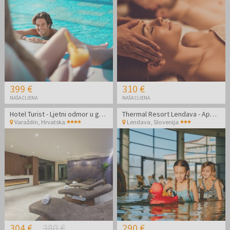
399 €
310 €
NAŠA CIJENA
NAŠA CIJENA
Hotel Turist - Ljetni odmor u gradu
Thermal Resort Lendava - Apartman - Ljetni wellness odmor
Varaždin
,
Hrvatska
Lendava
,
Slovenija
304 €
380 €
290 €