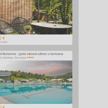
0 €
 CIJENA
el Bioterme - Ljetni vikend odmor u termama
la Nedelja
,
Slovenija
0 €