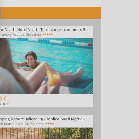
Terme Vivat - Hotel Vivat - Termalni ljetni odmor s 5 zvjezdica
ravske Toplice
,
Slovenija
9 €
 CIJENA
Glamping Resort Halicanum - Toplice Sveti Martin - Odmor tijekom tjedna uz masažu
eti Martin na Muri
,
Hrvatska