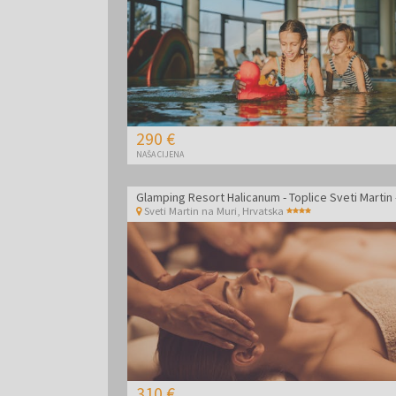
290 €
NAŠA CIJENA
Sveti Martin na Muri
,
Hrvatska
310 €