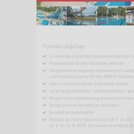
Ponuda uključuje
2x noćenje u Standard dvokrevetnoj sobi z
Polupansion (buffet doručak i večera)
Neograničeno kupanje u unutarnjim i van
u termalnom parku Terme 3000 (s hodnik
Ulaz u hotelske saune izabranog hotela
Jutarnju gimnastiku i vodnu aerobiku s g
Mogućnost cjelodnevnog kupanja u hotel
Neograničeno korištenje interneta
Besplatno parkiralište
Ponuda se može iskoristiti od 18. 7. do 20. 7. 
16. 8. do 21. 8. 2025. (boravak od nedjelje d