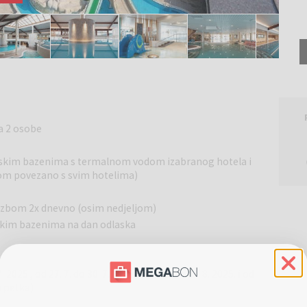
a 2 osobe
jskim bazenima s termalnom vodom izabranog hotela i
om povezano s svim hotelima)
lazbom 2x dnevno (osim nedjeljom)
skim bazenima na dan odlaska
2025., od 27. 7. do 30. 7. 2025., od 3. 8. do 10. 8. 2025. i od
o petka)