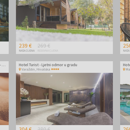
239 €
269 €
25
NAŠA CIJENA
REDOVNA CIJENA
NAŠA
Glamping Resort Halicanum - Toplice Sveti Martin - Vikend odmor uz masažu
Hotel Turist - Ljetni odmor u gradu
Hot
Varaždin
,
Hrvatska
Ma
304 €
380 €
26