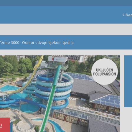
Na
 Terme 3000 - Odmor udvoje tijekom tjedna
!