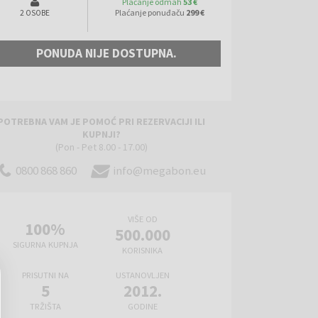
Plaćanje odmah
53 €
Plaćanje ponuđaču
299 €
2 OSOBE
PONUDA NIJE DOSTUPNA.
POTREBNA VAM JE POMOĆ PRI REZERVACIJI ILI
KUPNJI?
(Pon - Pet 8.00 - 17.00)
0800 868 860
info@megabon.eu
VIŠE OD
100%
500.000
SIGURNA KUPNJA
KORISNIKA
PRISUTNI NA
USTANOVLJEN
5
2012.
TRŽIŠTA
GODINE