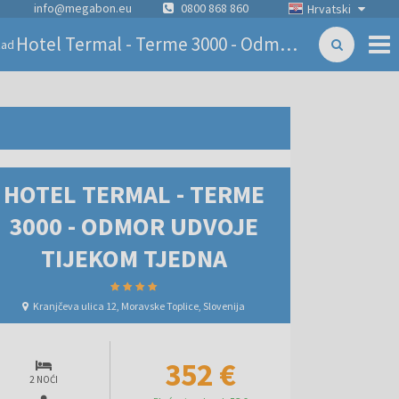
info@megabon.eu
0800 868 860
Hrvatski
Hotel Termal - Terme 3000 - Odmor udvoje tijekom tjedna
zad
HOTEL TERMAL - TERME
3000 - ODMOR UDVOJE
TIJEKOM TJEDNA
Kranjčeva ulica 12, Moravske Toplice, Slovenija
352 €
2 NOĆI