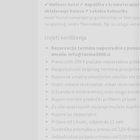
✔ Wellness hotel ✔ Kupalište s kromoterapijo
ublažavanje bolova ✔ Lokalna kulinarika
Hotel Termal namijenjen je gostima koji se žele opusti
terapijskog centra Thermalium, čije su usluge veza
tišinu, što hotelsku atmosferu i atmosferu u 136 s
Uvjeti korištenja
Hotel nudi razne vođene vježbe te zdravstvene i w
potpuno obnovljenim zatvorenim bazenom u kojem m
Rezervacija termina neposredno s ponuđa
vode, osjetiti snagu kristala i umirujući učinak oboje
emaila: info@terme3000.si
Hotel Termal raspolaže sa 136 soba, od toga 108 dv
Preostalih 299 € plaćate neposredno pril
dvokrevetna soba
s pogledom na park: u sobi (20
Raspoloživost željenog termina provjerite
jednosjed.
Kupalište Termal spaja jedinstvenost blagotvorne 
Kupon se smatra unovčenim ukoliko ste izvr
poznata po svojim iznimnim svojstvima. Istražiti može
Uvjeti otkaza rezervacije: otkaz rezervacij
u blagotvornoj energiji kristalne munje kristala koji 
U Standard dvokrevetnoj sobi mogu boravi
ametist će u vama probuditi unutarnji mir, a karanfi
Kupon morate predočiti prilikom prijave
kromoterapiju - terapija bojama i obojenim svjetlo
Za više uzastopnih noćenja možete kupiti
moguće plivati ​​u bazenu s crnom termomineralnom 
Kuponi su nepovratni
hotela imaju besplatan pristup pustolovnom baz
Prijava od 14 sati, odjava do 11 sati
Gostima Hotela Termal na raspolaganju je pansionski
Turistička pristojba u iznosu od 2,50 €/oso
terapijskom odmoru. Kao i ostali restorani u Terma
Jednokratna prijava u iznosu od 2,50 €/oso