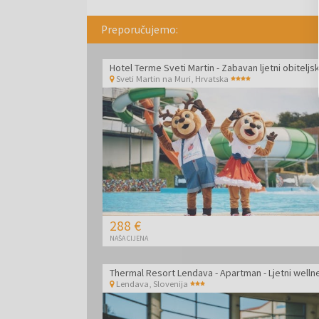
kuhinju. Restoran je također pogodan za veće grup
Preporučujemo:
Sveti Martin na Muri
,
Hrvatska
288 €
NAŠA CIJENA
Lendava
,
Slovenija