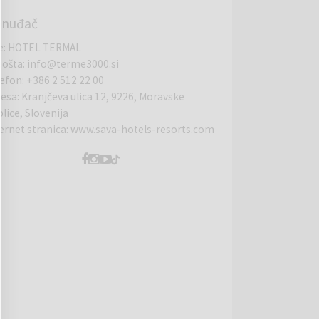
onuđač
e
:
HOTEL TERMAL
pošta
:
info@terme3000.si
lefon
:
+386 2 512 22 00
resa
:
Kranjčeva ulica 12, 9226, Moravske
lice, Slovenija
ernet stranica
:
www.sava-hotels-resorts.com