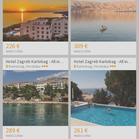
226 €
309 €
NAŠA CIJENA
NAŠA CIJENA
Hotel Zagreb Karlobag - All inclusive light pozdrav ljetu - Soba s balkonom
Hotel Zagreb Karlobag - All inclusive light pozdrav ljetu
Karlobag
,
Hrvatska
Karlobag
,
Hrvatska
289 €
261 €
NAŠA CIJENA
NAŠA CIJENA