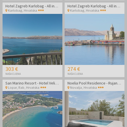
Hotel Zagreb Karlobag - All inclusive light ljeto - Soba s balkonom
Hotel Zagreb Karlobag - All inclusive light ljeto
Karlobag
,
Hrvatska
Karlobag
,
Hrvatska
303 €
274 €
NAŠA CIJENA
NAŠA CIJENA
San Marino Resort - Hotel Veli Mel - Obiteljski odmor na Rabu
Noelia Pool Residence - Rujan u apartmanu u Novalji
Lopar, Rab
,
Hrvatska
Novalja
,
Hrvatska