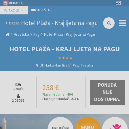
%
SMJEŠTAJ
AKCIJE
Hotel Plaža - Kraj ljeta na Pagu
Nazad
Hrvatska
Pag
Hotel Plaža - Kraj ljeta na Pagu
HOTEL PLAŽA - KRAJ LJETA NA PAGU
Ul. Marka Marulića 14, Pag, Hrvatska
PONUDA
258 €
2 NOĆI
NIJE
Plaćanje odmah
40 €
DOSTUPNA.
Plaćanje ponuđaču
218 €
2 OSOBE