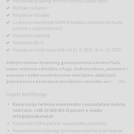
Korištenje grijanog infinity bazena s jacuzzijem
Ručnike za bazen
Besplatne ležaljke
1x dnevno korištenje SUPA ili kajaka u trajanju od 4 sata
(ovisno o raspoloživosti)
Besplatan parking
Besplatan Wi-Fi
Ponuda se može iskoristiti od 11. 9. 2025. do 1. 10. 2025.
Otkrijte vrhunac hrvatskog gostoprimstva u hotelu Plaža,
vašem vodećem odredištu u Pagu. Doživite luksuz, udobnost i
avanturu s našim sveobuhvatnim sadržajima, uključujući
grijani bazen s beskrajnom površinom i raznolike usluge
Više...
iznajmljivanja - od SUPova i kajaka do bicikala i skutera,
Uvjeti korištenja
imamo sve što vam treba za ultimativnu avanturu u Pagu.
Smješten samo trenutke dalje od živahnog centra grada Paga, hotel
Rezervacija termina neposredno s ponuđačem na broj
Plaža služi kao vaše savršeno mirno utočište, harmonična
telefona: +385 23 600 855 ili putem e-maila:
kombinacija luksuza i opuštanja.
info@plazahotel.hr
U sobama hotela Plaža se udobnost, praktičnost i naša
Preostalih 218 € plaćate neposredno ponuđaču
gostoljubivost sjajno miješaju. Svaka soba je promišljeno dizajnirana
Raspoloživost željenog termina provjerite prije kupnje
i opremljena s modernim sadržajima. Standard dvokrevetna soba s