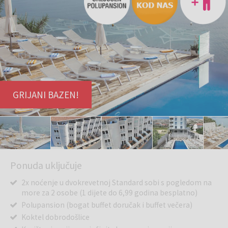
GRIJANI BAZEN!
Ponuda uključuje
2x noćenje u dvokrevetnoj Standard sobi s pogledom na
more za 2 osobe (1 dijete do 6,99 godina besplatno)
Polupansion (bogat buffet doručak i buffet večera)
Koktel dobrodošlice