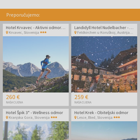
Preporučujemo:
Hotel Krvavec - Aktivni odmor na Krvavcu
Landidyll Hotel Nudelbacher - Zimski odmor u Kärntenu
Krvavec
,
Slovenija
Feldkirchen u Koruškoj
,
Austrija
260 €
259 €
NAŠA CIJENA
NAŠA CIJENA
Hotel Špik 3* - Wellness odmor
Hotel Krek - Obiteljski odmor
Kranjska Gora
,
Slovenija
Lesce, Bled
,
Slovenija