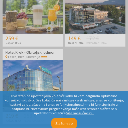
259 €
149 €
172 €
NAŠA CIJENA
NAŠA CIJENA
REDOVNA CIJENA
Hotel Krek - Obiteljski odmor
Lesce, Bled
,
Slovenija
Ova stranica upotrebljava kolačiće kako bi vam osigurala optimalno
korisničko iskustvo. Bez kolačića naše usluge - web usluge, analize korištenja,
sustavi za oglašavanje i analize funkcionalnosti - ne bi funkcionirale u
potpunosti. Nastavkom pregledavanja naše web stranice slažete se s
upotrebom kolačića.
Više mogućnosti...
219 €
258 €
NAŠA CIJENA
REDOVNA CIJENA
Slažem se