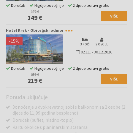
Doručak
Nigdje povoljnije
2 djece boravi gratis
172 €
VIŠE
149 €
Hotel Krek - Obiteljski odmor
-
15
%
3 NOĆI
2 OSOBE
02.11.
-
30.12.2026
Doručak
Nigdje povoljnije
2 djece boravi gratis
258 €
VIŠE
219 €
Ponuda uključuje
3x noćenje u dvokrevetnoj sobi s balkonom za 2 osobe (2
djece do 11,99 godina besplatno)
Doručak (buffet, hladno-toplo)
Kartu okolice s planinarskim stazama