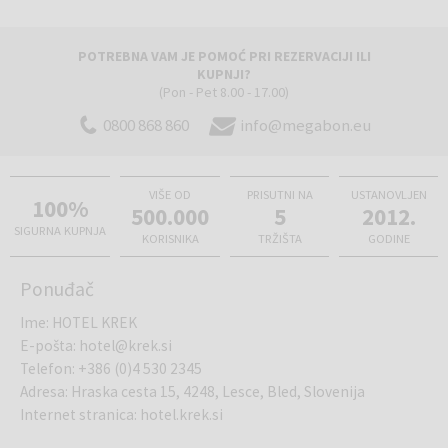
Aktivnosti:
U okolici hotela nude se brojne sportske i rekreativne
aktivnosti kao što su npr. rafting, ribolov, adrenalinski park Straža
Bled, skijanje, trčanje na skijama, biatlon Pokljuka, klizanje (Ledena
POTREBNA VAM JE POMOĆ PRI REZERVACIJI ILI
dvorana Bled, klizalište Radovljica), jahanje, bowling, veslanje,
KUPNJI?
kockanje (Casino Tivoli Lesce), vožnja kočijom, tenis, golf igralište
(Pon - Pet 8.00 - 17.00)
Bled i mini golf.
0800 868 860
info@megabon.eu
VIŠE OD
PRISUTNI NA
USTANOVLJEN
100%
500.000
5
2012.
SIGURNA KUPNJA
KORISNIKA
TRŽIŠTA
GODINE
Ponuđač
Ime
:
HOTEL KREK
E-pošta
:
hotel@krek.si
Telefon
:
+386 (0)4 530 2345
Adresa
:
Hraska cesta 15, 4248, Lesce, Bled, Slovenija
Internet stranica
:
hotel.krek.si