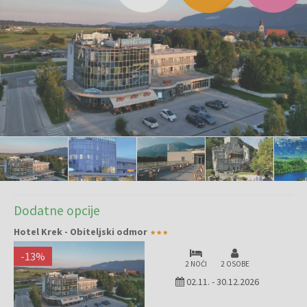
Dodatne opcije
Hotel Krek - Obiteljski odmor
-
13
%
2 NOĆI
2 OSOBE
02.11.
-
30.12.2026