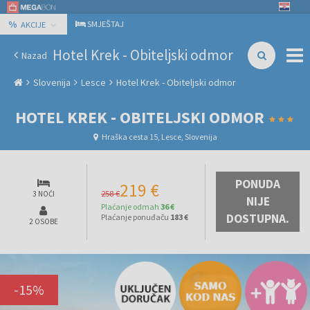
%
SMJEŠTAJ
AKCIJE
Hotel Krek - Obiteljski odmor
Nazad
Slovenija
Lesce
Hotel Krek - Obiteljski odmor
HOTEL KREK - OBITELJSKI ODMOR
Hraška cesta 15, Lesce, Slovenija
PONUDA
219 €
258 €
3 NOĆI
NIJE
Plaćanje odmah
36 €
DOSTUPNA.
Plaćanje ponuđaču
183 €
2 OSOBE
-
15
%