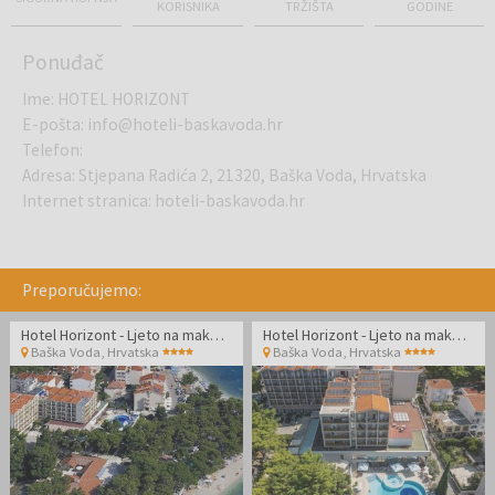
KORISNIKA
TRŽIŠTA
GODINE
Ponuđač
Ime
:
HOTEL HORIZONT
E-pošta
:
info@hoteli-baskavoda.hr
Telefon
:
Adresa
:
Stjepana Radića 2, 21320, Baška Voda, Hrvatska
Internet stranica
:
hoteli-baskavoda.hr
Preporučujemo:
Hotel Horizont - Ljeto na makarskoj rivijeri
Hotel Horizont - Ljeto na makarskoj rivijeri
Baška Voda
,
Hrvatska
Baška Voda
,
Hrvatska