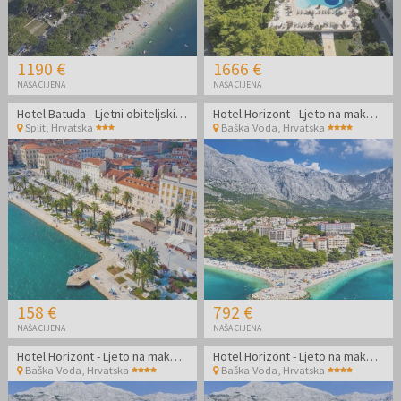
1190 €
1666 €
NAŠA CIJENA
NAŠA CIJENA
Hotel Batuda - Ljetni obiteljski odmor u Splitu
Hotel Horizont - Ljeto na makarskoj rivijeri
Split
,
Hrvatska
Baška Voda
,
Hrvatska
158 €
792 €
NAŠA CIJENA
NAŠA CIJENA
Hotel Horizont - Ljeto na makarskoj rivijeri
Hotel Horizont - Ljeto na makarskoj rivijeri
Baška Voda
,
Hrvatska
Baška Voda
,
Hrvatska