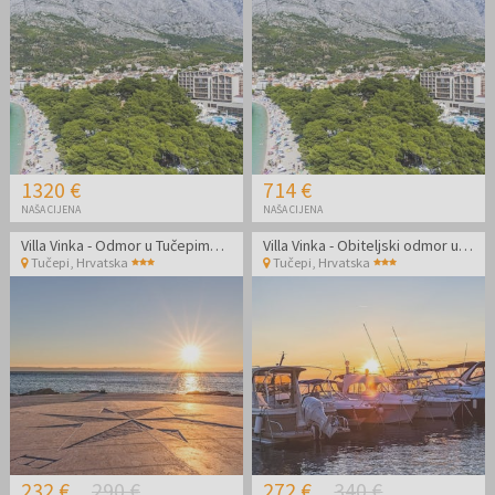
1320 €
714 €
NAŠA CIJENA
NAŠA CIJENA
Villa Vinka - Odmor u Tučepima izvan glavne sezone
Villa Vinka - Obiteljski odmor u Tučepima izvan glavne sezone
Tučepi
,
Hrvatska
Tučepi
,
Hrvatska
232 €
290 €
272 €
340 €