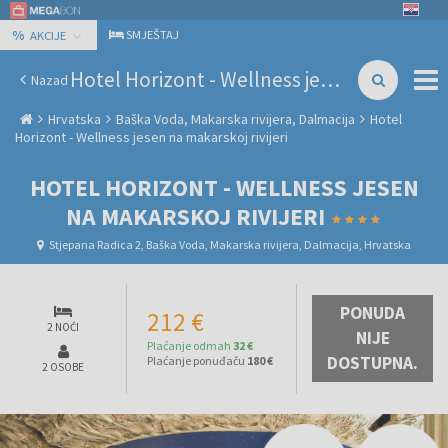
%
SMJEŠTAJ
AKCIJE
Hotel Horizont - Wellness jesen na makarskoj rivijeri
Nazad
Hrvatska
Baška Voda, Makarska rivijera, Dalmacija
Hotel
Horizont - Wellness jesen na makarskoj rivijeri
HOTEL HORIZONT - WELLNESS JESEN
NA MAKARSKOJ RIVIJERI
Stjepana Radica 2, Baška Voda, Makarska rivijera, Dalmacija, Hrvatska
PONUDA
212 €
2 NOĆI
NIJE
Plaćanje odmah
32 €
DOSTUPNA.
Plaćanje ponuđaču
180 €
2 OSOBE