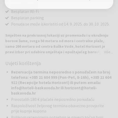
raspoloživosti)
Besplatan Wi-Fi
Besplatan parking
Ponuda se može iskoristiti od 14. 9. 2025. do 30. 10. 2025.
Smješten na prekrasnoj lokaciji uz promenadu i u okruženju
borove šume, svega 50 metara od mora i centralne plaže,
samo 200 metara od centra Baške Vode, hotel Horizont je
pravi izbor pri odabiru smještaja i opuštajućeg boravka za
Više...
vrijeme vašeg posjeta ovom, centralnom dijelu, Jadranske
Uvjeti korištenja
obale.
Stalnim ulaganjem u posljednjih nekoliko godina, ponuda hotela sa
Rezervacija termina neposredno s ponuđačem na broj
potpuno novim Spa & Wellness centrom, obnovljenim smještajnim
telefona: +385 21 604 999 (Pon-Pet, 8-16h), +385 21 604
jedinicama i vrhunskom gastronomskom ponudom, nadići će sva
922 (Recepcije hotela Horizont) ili putem emaila:
vaša očekivanja. Široka ponuda wellness usluga u kombinaciji
info@hoteli-baskavoda.hr ili horizont@hoteli-
modernih tretmana sa različitim drevnim Spa kulturama stvara
baskavoda.hr
jedinstven doživljaj i poticaj totalnom blagostanju. Na pet katova
Preostalih 180 € plaćate neposredno ponuđaču
hotel nudi ukupno 202 lijepo uređene, dobro opremljene sobe i
Raspoloživost željenog termina obavezno provjerite
apartmane, od koji većina sa svojih balkona pruža bočni pogled na
prije kupnje kupona
more.
Prilikom rezerviranja potrebno je navesti točan broj