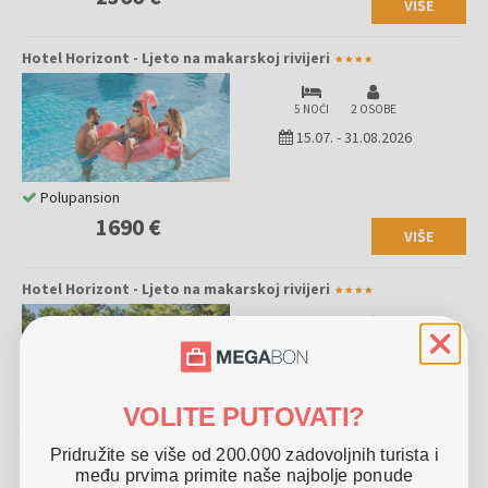
VIŠE
Hotel Horizont - Ljeto na makarskoj rivijeri
5 NOĆI
2 OSOBE
15.07.
-
31.08.2026
Polupansion
1690 €
VIŠE
Hotel Horizont - Ljeto na makarskoj rivijeri
3 NOĆI
2 OSOBE
15.07.
-
31.08.2026
VOLITE PUTOVATI?
Polupansion
1014 €
Pridružite se više od 200.000 zadovoljnih turista i
VIŠE
među prvima primite naše najbolje ponude