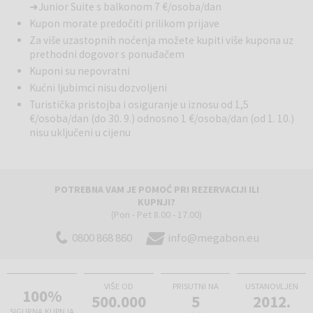
➜ Junior Suite s balkonom 7 €/osoba/dan
Kupon morate predočiti prilikom prijave
Za više uzastopnih noćenja možete kupiti više kupona uz
prethodni dogovor s ponuđačem
Kuponi su nepovratni
Kućni ljubimci nisu dozvoljeni
Turistička pristojba i osiguranje u iznosu od 1,5
€/osoba/dan (do 30. 9.) odnosno 1 €/osoba/dan (od 1. 10.)
nisu uključeni u cijenu
POTREBNA VAM JE POMOĆ PRI REZERVACIJI ILI
KUPNJI?
(Pon - Pet 8.00 - 17.00)
0800 868 860
info@megabon.eu
VIŠE OD
PRISUTNI NA
USTANOVLJEN
100%
500.000
5
2012.
SIGURNA KUPNJA