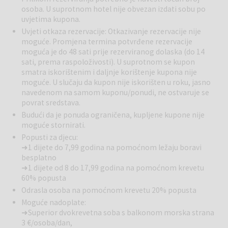
Superior dvokrevetna soba (veličine 24 m2) s balkonom
sadrži
osoba. U suprotnom hotel nije obvezan izdati sobu po
klimu, mini bar, sef, satelitski TV, parking, privatnu kupaonicu, sušilo
uvjetima kupona.
za kosu, ogrtač i papuče, fotelja (80x200) kao pomoćni ležaj.
Uvjeti otkaza rezervacije: Otkazivanje rezervacije nije
Za dobru prehranu tijekom vašeg odmora možete izabrati centralni
moguće. Promjena termina potvrđene rezervacije
pansionski buffet restoran ili jedan od a'la carte restorana: restoran
moguća je do 48 sati prije rezerviranog dolaska (do 14
Matrioška, koji nudi ruske specijalitete, i plažni grill restoran Borik. U
sati, prema raspoloživosti). U suprotnom se kupon
vaše slobodno vrijeme možete zaigrati tenis ili uživati u partiji
smatra iskorištenim i daljnje korištenje kupona nije
biljara, sportovima na vodi, vježbati u teretani, osvježiti se u jednom
moguće. U slučaju da kupon nije iskorišten u roku, jasno
od jacuzzia, na bazenima ili oživjeti um i tijelo u čarobnom Svijetu
navedenom na samom kuponu/ponudi, ne ostvaruje se
sauna.
povrat sredstava.
Budući da je ponuda ograničena, kupljene kupone nije
Hotel također nudi potpuno opremljenu konferencijsku dvoranu
moguće stornirati.
kapaciteta do 120 sudionika i predstavlja idealno mjesto za
Popusti za djecu:
poslovne sastanke, bankete i druge društvene događaje. Ovdje u
➜ 1 dijete do 7,99 godina na pomoćnom ležaju boravi
hotelu Horizont ste uvijek dobrodošli!
besplatno
➜ 1 dijete od 8 do 17,99 godina na pomoćnom krevetu
60% popusta
Odrasla osoba na pomoćnom krevetu 20% popusta
Moguće nadoplate:
➜ Superior dvokrevetna soba s balkonom morska strana
3 €/osoba/dan,