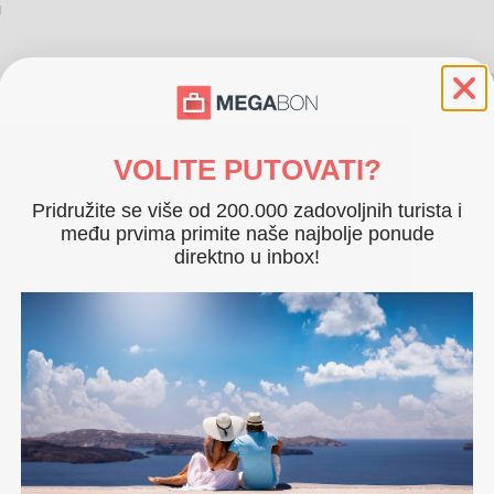
u
P
0. 2025. i od 27. 10. do 1. 11. 2025.
Im
E-
VOLITE PUTOVATI?
ca
Te
Pridružite se više od 200.000 zadovoljnih turista i
Ad
među prvima primite naše najbolje ponude
Hr
direktno u inbox!
Int