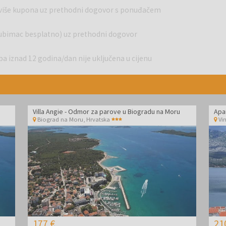
aonicom (sa WC-om, tušem i umivaonikom) i vanjskom
 više kupona uz prethodni dogovor s ponuđačem
ana (podrazumijeva se pri svakoj promjeni gostiju).
 ljubimac besplatno) uz prethodni dogovor
etmani i ugodna toplina sauna prostora napunit će vas novom
Thalasso & SPA centra, pronaći ćete odmor za tijelo, um i duh.
 vanjski bazen, prostrani ležalni prostor unutra i vani, grijani
ba iznad 12 godina/dan nije uključena u cijenu
alon s bogatim izborom čajeva i aromatiziranih voda,
stor za saune (finska sauna (90 °C), aromatična parna kupelj (45
or) i prostor za individualni trening.
oji ima odvojeni dio za djecu, a također ćete uživati na
Villa Angie - Odmor za parove u Biogradu na Moru
Apar
Biograd na Moru
,
Hrvatska
Vi
anje u kristalno čistom moru i uživanje na suncu.
opcije, restorani i barovi koji nude lokalne specijalitete i
ske i rekreacijske aktivnosti u kampu ili uz plažu, uključujući
ađe je u sezoni dostupan animacijski program s zabavnim
iskustvo.
om koja pruža mirno okruženje za opuštanje. Neposredna
177 €
21