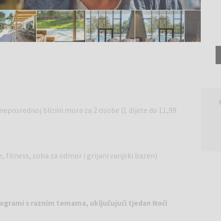
eposrednoj blizini mora za 2 osobe (1 dijete do 11,99
 fitness, soba za odmor i grijani vanjski bazen)
ogrami s raznim temama, uključujući tjedan Noći