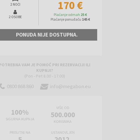
170 €
2 NOĆI
Plaćanje odmah
25 €
2 OSOBE
Plaćanje ponuđaču
145 €
PONUDA NIJE DOSTUPNA.
POTREBNA VAM JE POMOĆ PRI REZERVACIJI ILI
KUPNJI?
(Pon - Pet 8.00 - 17.00)
0800 868 860
info@megabon.eu
VIŠE OD
100%
500.000
SIGURNA KUPNJA
KORISNIKA
PRISUTNI NA
USTANOVLJEN
5
2012.