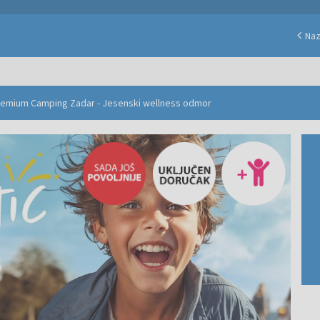
Na
remium Camping Zadar - Jesenski wellness odmor