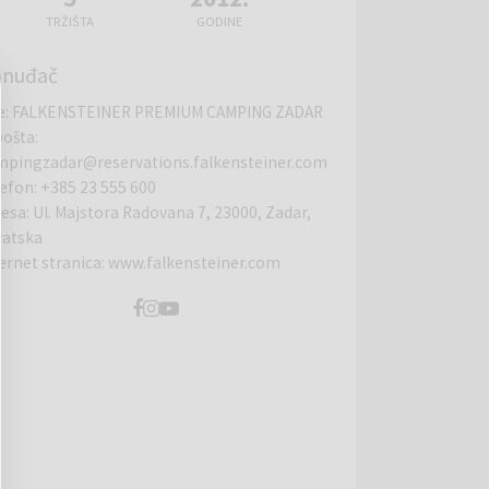
TRŽIŠTA
GODINE
onuđač
e
:
FALKENSTEINER PREMIUM CAMPING ZADAR
pošta
:
mpingzadar@reservations.falkensteiner.com
lefon
:
+385 23 555 600
resa
:
Ul. Majstora Radovana 7, 23000, Zadar,
vatska
ernet stranica
:
www.falkensteiner.com