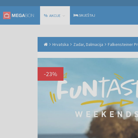
%
SMJEŠTAJ
AKCIJE
Hrvatska
Zadar, Dalmacija
Falkensteiner P
-
23
%