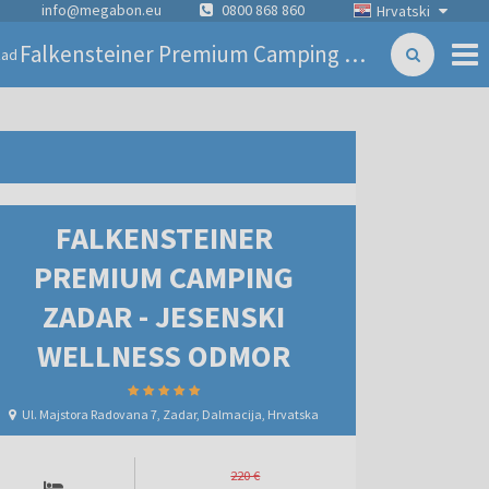
info@megabon.eu
0800 868 860
Hrvatski
Falkensteiner Premium Camping Zadar - Jesenski wellness odmor
zad
FALKENSTEINER
PREMIUM CAMPING
ZADAR - JESENSKI
WELLNESS ODMOR
Ul. Majstora Radovana 7, Zadar, Dalmacija, Hrvatska
220 €