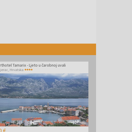
thotel Tamarix - Ljeto u čarobnoj uvali
njerac
,
Hrvatska
0 €