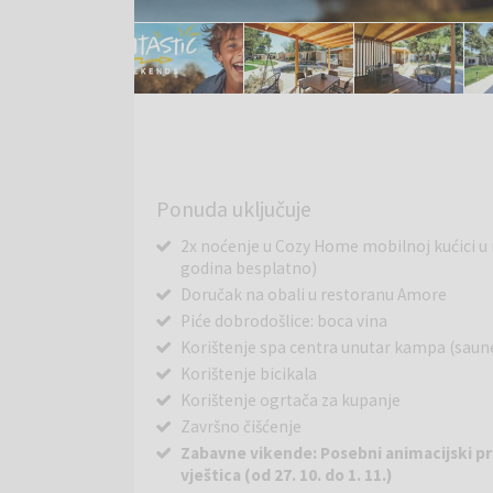
Ponuda uključuje
2x noćenje u Cozy Home mobilnoj kućici u n
godina besplatno)
Doručak na obali u restoranu Amore
Piće dobrodošlice: boca vina
Korištenje spa centra unutar kampa (saune,
Korištenje bicikala
Korištenje ogrtača za kupanje
Završno čišćenje
Zabavne vikende: Posebni animacijski pr
vještica (od 27. 10. do 1. 11.)