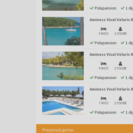
Polupansion
1 di
Aminess Vival Velaris 
4 NOĆI
2 OSOBE
Polupansion
1 di
Aminess Vival Velaris 
4 NOĆI
2 OSOBE
Polupansion
1 di
Aminess Vival Velaris 
7 NOĆI
2 OSOBE
Polupansion
1 di
Preporučujemo: