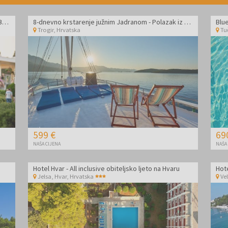
Aminess Vival Velaris Resort - Obiteljsko ljeto na Braču - Posebna akcija
8-dnevno krstarenje južnim Jadranom - Polazak iz Trogira
Trogir
,
Hrvatska
Tu
599 €
69
NAŠA CIJENA
NAŠA
Hotel Hvar - All inclusive obiteljsko ljeto na Hvaru
Hote
Jelsa, Hvar
,
Hrvatska
Ve