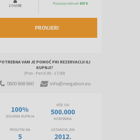
Plaćanje odmah
847 €
2 OSOBE
PROVJERI
POTREBNA VAM JE POMOĆ PRI REZERVACIJI ILI
KUPNJI?
(Pon - Pet 8.00 - 17.00)
0800 868 860
info@megabon.eu
VIŠE OD
100%
500.000
SIGURNA KUPNJA
KORISNIKA
PRISUTNI NA
USTANOVLJEN
5
2012.