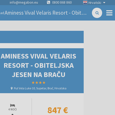
info@megabon.eu
0800 868 860
Hrvatski
Aminess Vival Velaris Resort - Obiteljska jesen na Braču
zad
AMINESS VIVAL VELARIS
RESORT - OBITELJSKA
JESEN NA BRAČU
Put Vela Luke 10, Supetar, Brač, Hrvatska
847 €
4 NOĆI