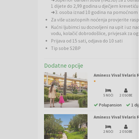
morate biti barem malo u formi, jer su usponi nemil
1 dijete do 2,99 godina u dječjem krevetiću 
➜
3. osoba iznad 10 godina na pomoćnom l
Za više uzastopnih noćenja provjerite ra
Brač
, poznat po plaži Zlatni rat i stoljetnoj tradici
Kućni ljubimci su dozvoljeni na upit i uz na
opuštanja. Istražite slikovita sela, popnite se na Vi
vodu, kolačić dobrodošlice, privjesak za ogr
specijaliteta. Od vožnje biciklom kroz vinograde do
Prijava od 15 sati, odjava do 10 sati
dalmatinsko iskustvo.
Tip sobe S2BP
Dodatne opcije
Aminess Vival Velaris 
5 NOĆI
2 OSOBE
Polupansion
1 di
Aminess Vival Velaris 
2 NOĆI
2 OSOBE