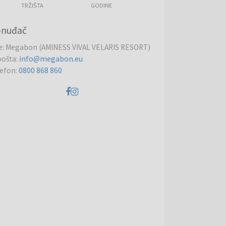
TRŽIŠTA
GODINE
onuđač
e
:
Megabon (AMINESS VIVAL VELARIS RESORT)
pošta
:
info@megabon.eu
lefon
:
0800 868 860