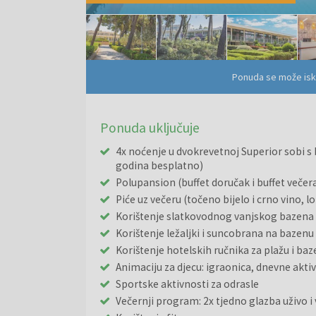
Ponuda se može isko
Ponuda uključuje
4x noćenje u dvokrevetnoj Superior sobi s 
godina besplatno)
Polupansion (buffet doručak i buffet večer
Piće uz večeru (točeno bijelo i crno vino, 
Korištenje slatkovodnog vanjskog bazena
Korištenje ležaljki i suncobrana na bazenu
Korištenje hotelskih ručnika za plažu i baz
Animaciju za djecu: igraonica, dnevne akti
Sportske aktivnosti za odrasle
Večernji program: 2x tjedno glazba uživo i