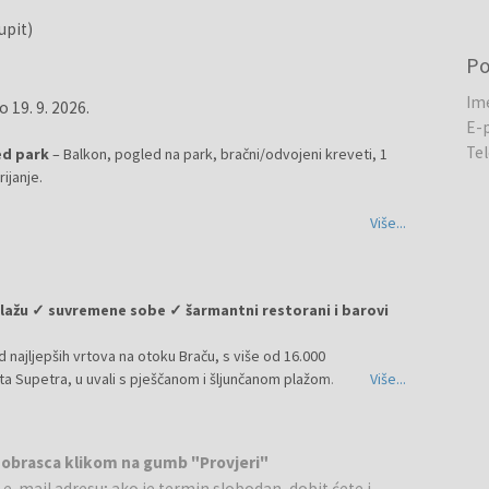
upit)
P
Im
 19. 9. 2026.
E-
Te
ed park
– Balkon, pogled na park, bračni/odvojeni kreveti, 1
ijanje.
Više...
tnog ležaja)
ogled park (mogućnost dodatnog ležaja)
pogled more (mogućnost dodatnog ležaja)
lažu ✓ suvremene sobe ✓ šarmantni restorani i barovi
dnevna soba (2 pomoćna ležaja), balkon
 najljepših vrtova na otoku Braču, s više od 16.000
ta Supetra, u uvali s pješčanom i šljunčanom plažom.
Više...
morem u kanuu ili zaronite u modrinu. Ako tražite smještaj koji
 vas oduševiti. Sobe u resortu nude pogled na more ili na
rozore i duboko udahnite. To je miris Mediterana.
 obrasca klikom na gumb "Provjeri"
e-mail adresu; ako je termin slobodan, dobit ćete i