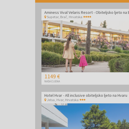
Supetar, Brač
,
Hrvatska
1149 €
NAŠA CIJENA
Hotel Hvar - All inclusive obiteljsko ljeto na Hvaru
Jelsa, Hvar
,
Hrvatska