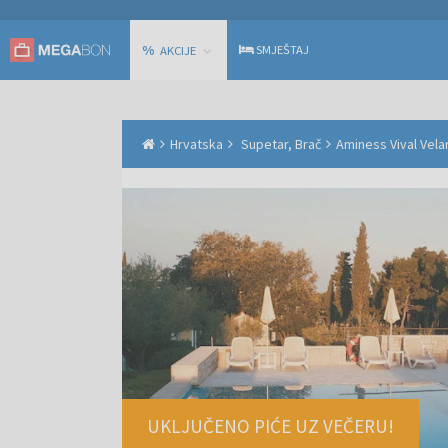
%
SMJEŠTAJ
AKCIJE
Hrvatska
Supetar, Brač
Aminess Vival Velar
UKLJUČENO PIĆE UZ VEČERU!