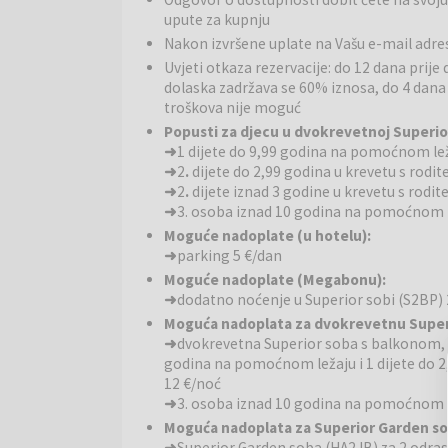
Restorani i barovi:
Restoran Oliveto, u samom sre
upute za kupnju
domaćih i međunarodnih specijaliteta. Na zelenoj ter
Nakon izvršene uplate na Vašu e-mail adres
bar nastavlja se na prostranu terasu s pogledom na 
idealno mjesto za kratki predah, druženje s obitelji i 
Uvjeti otkaza rezervacije: do 12 dana prije
dolaska zadržava se 60% iznosa, do 4 dana 
Uživajte u mirisima mediteranskog bilja, pogledu n
troškova nije moguć
je tik uz plažu. Savršen je za uživanje u zalascima s
Popusti za djecu u dvokrevetnoj Superior
Plaže i bazeni:
➜
1 dijete do 9,99 godina na pomoćnom le
Ispod Aminess Vival Velaris Resorta
➜
2
.
dijete do 2,99 godina u krevetu s rodit
more. S lijeve i desne strane protežu se prirodne pla
➜
2
.
dijete iznad 3 godine u krevetu s rodi
prostrani vanjski bazen s morskom vodom za odras
➜
3. osoba iznad 10 godina na pomoćnom l
Uživajte.
Moguće nadoplate (u hotelu):
➜
parking 5 €/dan
Aminess zabava:
Zahvaljujući bogatoj ponudi aktivn
idealan je za aktivan odmor. Sve je bolje kad dan pr
Moguće nadoplate (Megabonu):
Resortu pruža vam priliku da svaki dan doživite nešt
➜
dodatno noćenje u Superior sobi (S2BP)
Moguća nadoplata za dvokrevetnu Super
Sportske aktivnosti:
Aminess Vival Velaris Resort 
➜
dvokrevetna Superior soba s balkonom, p
doručka, a zatim krenite u školu ronjenja. Svaki tr
godina na pomoćnom ležaju i 1 dijete do 2,9
plažu, prvo će vam trebati ležaljka i suncobran, a p
12 €/noć
U blizini Aminess Vival Velaris Resorta nalaze se pješ
➜
3. osoba iznad 10 godina na pomoćnom l
dovoljno. Početnici mogu unajmiti svu opremu i konač
Moguća nadoplata za Superior Garden s
skrivenih uvala, konoba i vidikovaca. Biciklistička tur
➜
Superior Garden soba (HA2JB) za 2 odras