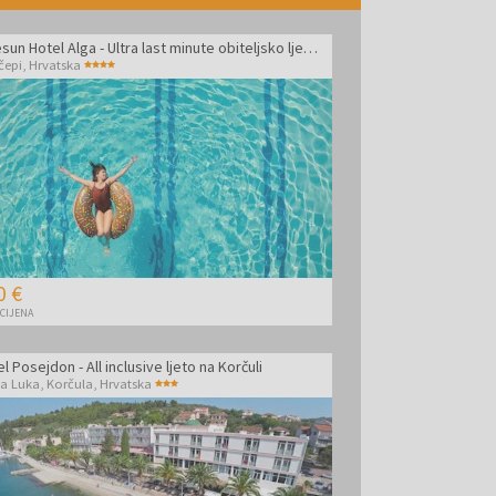
Bluesun Hotel Alga - Ultra last minute obiteljsko ljeto s punim pansionom
čepi
,
Hrvatska
0 €
 CIJENA
l Posejdon - All inclusive ljeto na Korčuli
la Luka, Korčula
,
Hrvatska