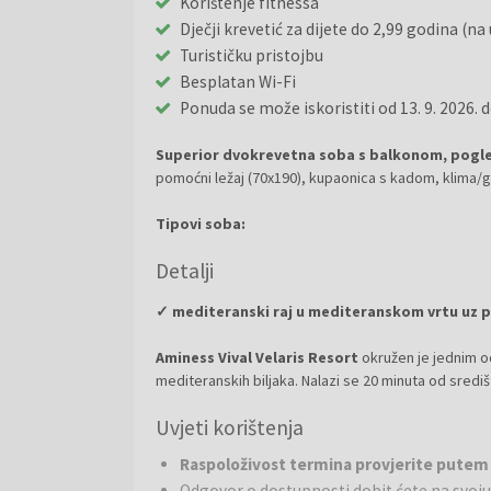
Korištenje fitnessa
Dječji krevetić za dijete do 2,99 godina (na 
Turističku pristojbu
Besplatan Wi-Fi
Ponuda se može iskoristiti od 13. 9. 2026. do
Superior dvokrevetna soba s balkonom, pogl
pomoćni ležaj (70x190), kupaonica s kadom, klima/gr
Tipovi soba:
➜ P2 - Premium dvokrevetna soba (mogućnost doda
Detalji
➜ S2BP - Superior dvokrevetna soba s balkonom, p
➜ S2BS - Superior dvokrevetna soba s balkonom, 
✓ mediteranski raj u mediteranskom vrtu uz p
➜ HA2JB - Junior suite s balkonom: spavaća soba, 
Aminess Vival Velaris Resort
okružen je jednim od
mediteranskih biljaka. Nalazi se 20 minuta od središ
Atmosfera je romantična. Zrak je mirisan. Zaplovite 
Uvjeti korištenja
odiše Mediteranom, Aminess Vival Velaris Resort će
raskošan mediteranski vrt. Čim stignete, otvorite p
Raspoloživost termina provjerite putem
Odgovor o dostupnosti dobit ćete na svoju 