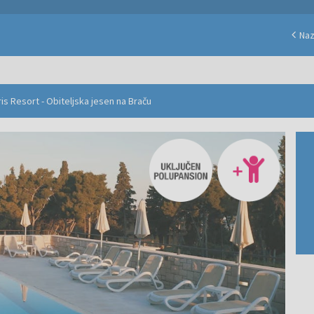
Na
is Resort - Obiteljska jesen na Braču