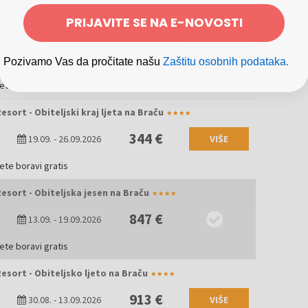
jete boravi gratis
PRIJAVITE SE NA E-NOVOSTI
Resort - Obiteljski odmor na Braču
282 €
26.09.
-
10.10.2026
VIŠE
Pozivamo Vas da pročitate našu
Zaštitu osobnih podataka.
jete boravi gratis
esort - Obiteljski kraj ljeta na Braču
344 €
19.09.
-
26.09.2026
VIŠE
jete boravi gratis
Resort - Obiteljska jesen na Braču
847 €
13.09.
-
19.09.2026
jete boravi gratis
Resort - Obiteljsko ljeto na Braču
913 €
30.08.
-
13.09.2026
VIŠE