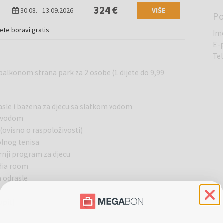
324 €
30.08.
-
13.09.2026
VIŠE
P
jete boravi gratis
Im
E-
Te
balkonom strana park za 2 osobe (1 dijete do 9,99
rasle i bazena za djecu sa slatkom vodom
m vodom
 (ovisno o raspoloživosti)
tolnog tenisa
ernji program za djecu
edia room
a odrasle
upit)