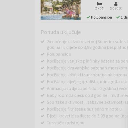
2 NOĆI
2 OSOBE
Polupansion
1 di
Ponuda uključuje
2x noćenje u dvokrevetnoj Superior sobi s 
godina i 1 dijete do 3,99 godina besplatno)
Polupansion
Korištenje vanjskog infinity bazena za od
Korištenje dva vanjska bazena s morsko
Korištenje ležaljki i suncobrana na bazenu
Korištenje dječjeg igrališta, mini golfa i s
Animaciju za djecu od 4 do 10 godina i več
Baby room za djecu do 3 godine i multim
Sportske aktivnosti i zabavne aktivnosti z
Korištenje fitnessa u susjednom hotelu
Dječji krevetić za dijete do 3,99 godina (na 
Turističku pristojbu