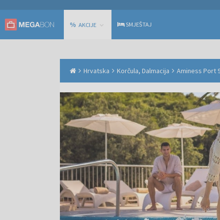
%
SMJEŠTAJ
AKCIJE
Hrvatska
Korčula, Dalmacija
Aminess Port 9 