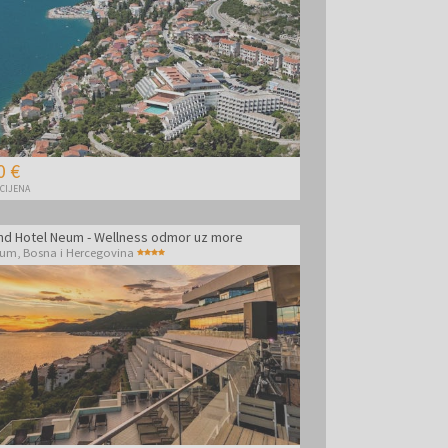
0 €
 CIJENA
nd Hotel Neum - Wellness odmor uz more
eum
,
Bosna i Hercegovina