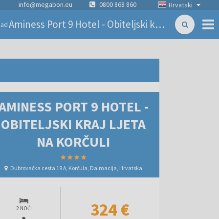
info@megabon.eu
0800 868 860
Hrvatski
Aminess Port 9 Hotel - Obiteljski kraj ljeta na Korčuli
zad
AMINESS PORT 9 HOTEL -
OBITELJSKI KRAJ LJETA
NA KORČULI
Dubrovačka cesta 19 A, Korčula, Dalmacija, Hrvatska
324 €
2 NOĆI