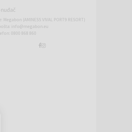
onuđač
e
:
Megabon (AMINESS VIVAL PORT9 RESORT)
pošta
:
info@megabon.eu
lefon
:
0800 868 860