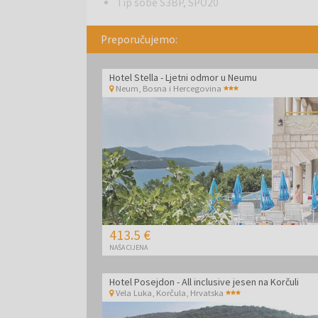
Tip sobe S3BP, SPO20
Preporučujemo:
Hotel Stella - Ljetni odmor u Neumu
Neum
,
Bosna i Hercegovina
413.5 €
NAŠA CIJENA
Hotel Posejdon - All inclusive jesen na Korčuli
Vela Luka, Korčula
,
Hrvatska