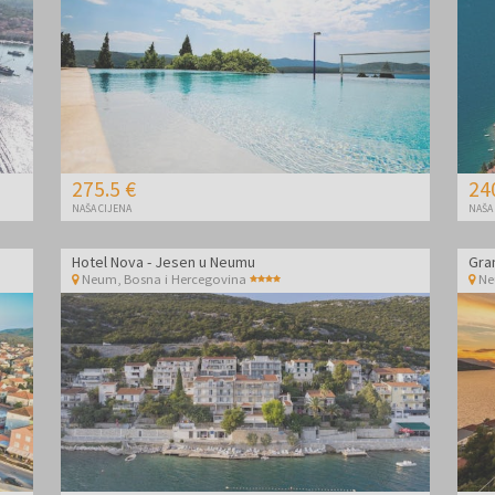
275.5 €
24
NAŠA CIJENA
NAŠA
Hotel Nova - Jesen u Neumu
Gra
Neum
,
Bosna i Hercegovina
N