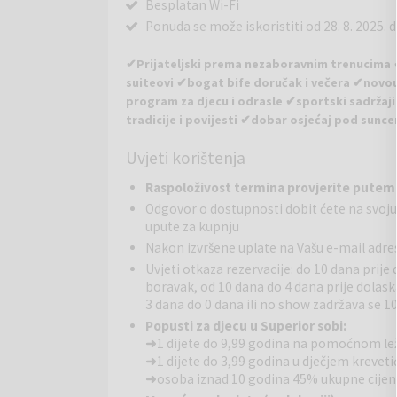
Besplatan Wi-Fi
Ponuda se može iskoristiti od 28. 8. 2025. do
✔Prijateljski prema nezaboravnim trenucima
suiteovi ✔bogat bife doručak i večera ✔novour
program za djecu i odrasle ✔sportski sadržaji 
tradicije i povijesti ✔dobar osjećaj pod sunc
Uvjeti korištenja
Oduševit će vas priroda, more, bazeni i brojne mog
dojmiti pogled, ambijent i gurmanski doživljaji u s
Raspoloživost termina provjerite putem
uvali, Zalivu školjki, koja je udaljena oko dva kilo
Odgovor o dostupnosti dobit ćete na svoju 
184 smještajnih jedinica. Restorani nude ogroman izb
upute za kupnju
prehrani.
Nakon izvršene uplate na Vašu e-mail adres
Plaža
Uvjeti otkaza rezervacije: do 10 dana prije
: šljunčana, pješčana i plaža s betonskim plat
boravak, od 10 dana do 4 dana prije dolask
Padre Fjaka), iznajmljivanje ležaljki i baldahina- mod
3 dana do 0 dana ili no show zadržava se 1
stolni tenis- terasa s glazbom uživo (lipanj – rujan)
fire show, gong terapija,…)- animacija za djecu: mini
Popusti za djecu u Superior sobi:
godina
➜
1 dijete do 9,99 godina na pomoćnom le
➜
1 dijete do 3,99 godina u dječjem krevet
➜
osoba iznad 10 godina 45% ukupne cijen
Multimedia room:
- dječje igralište i pješčanik za