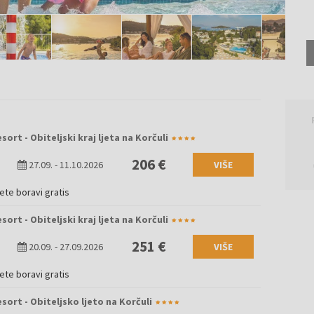
ort - Obiteljski kraj ljeta na Korčuli
206 €
27.09.
-
11.10.2026
VIŠE
jete boravi gratis
ort - Obiteljski kraj ljeta na Korčuli
251 €
20.09.
-
27.09.2026
VIŠE
jete boravi gratis
sort - Obiteljsko ljeto na Korčuli