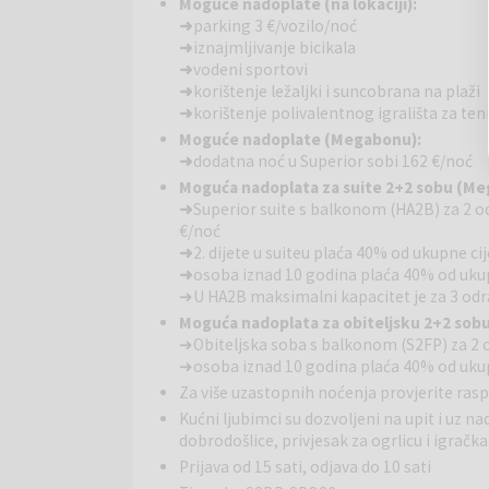
botanički vrt- Art galerija
Moguće nadoplate (na lokaciji):
➜
parking 3 €/vozilo/noć
➜
iznajmljivanje bicikala
S3BP Superior dvokrevetna soba
s balkonom, pa
➜
vodeni sportovi
ekrana, minibar.
➜
korištenje ležaljki i suncobrana na plaži
➜
korištenje polivalentnog igrališta za ten
Jutarnje razbuđivanje u moru, koktel u bazenu sa 
Moguće nadoplate (Megabonu):
mjesto sa sadržajima za svačije želje i raspoloženje
➜
dodatna noć u Superior sobi 162 €/noć
terasi kraj atraktivnih vanjskih bazena. Prostrana p
šljunčanu idilu ispod elegantnog infinity bazena, d
Moguća nadoplata za suite 2+2 sobu (M
Bez obzira na to privlači li vas zabava u vodenom p
➜
Superior suite s balkonom (HA2B) za 2 od
€/noć
uz šum valova, ovdje ćete sigurno pronaći ambijent
➜
2. dijete u suiteu plaća 40% od ukupne c
Veselite se druženju s klincima uz partiju tenisa, ko
➜
osoba iznad 10 godina plaća 40% od uku
je potrebno, od polivalentnog igrališta i škole ronje
➜ U HA2B maksimalni kapacitet je za 3 odra
Kreativci, veseljaci, glumci, plesači, sportaši, gameri
Moguća nadoplata za obiteljsku 2+2 sob
skrojen program aktivnosti Aminess animacije. Dok s
➜ Obiteljska soba s balkonom (S2FP) za 2 o
mini klubu, vi vježbajte, plešite ili ukradite vrijeme
➜ osoba iznad 10 godina plaća 40% od uku
najbolje odgovara!
Za više uzastopnih noćenja provjerite ra
Kućni ljubimci su dozvoljeni na upit i uz na
Tipovi soba:
Comfort dvokrevetna soba s balkono
dobrodošlice, privjesak za ogrlicu i igračka
23 m2Superior suite s balkonom (HA2B) 31 m2Obite
Prijava od 15 sati, odjava do 10 sati