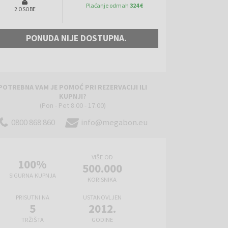
Plaćanje odmah
324 €
2 OSOBE
PONUDA NIJE DOSTUPNA.
POTREBNA VAM JE POMOĆ PRI REZERVACIJI ILI
KUPNJI?
(Pon - Pet 8.00 - 17.00)
0800 868 860
info@megabon.eu
VIŠE OD
100%
500.000
SIGURNA KUPNJA
KORISNIKA
PRISUTNI NA
USTANOVLJEN
5
2012.
TRŽIŠTA
GODINE