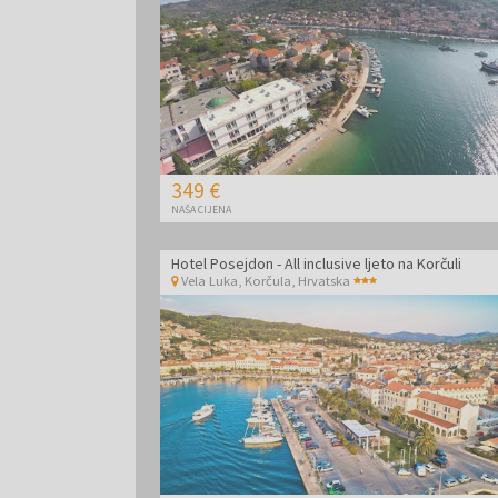
349 €
NAŠA CIJENA
Hotel Posejdon - All inclusive ljeto na Korčuli
Vela Luka, Korčula
,
Hrvatska