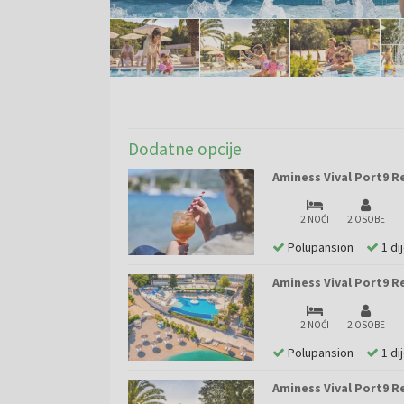
Dodatne opcije
Aminess Vival Port9 Res
2 NOĆI
2 OSOBE
Polupansion
1 di
Aminess Vival Port9 Res
2 NOĆI
2 OSOBE
Polupansion
1 di
Aminess Vival Port9 Re