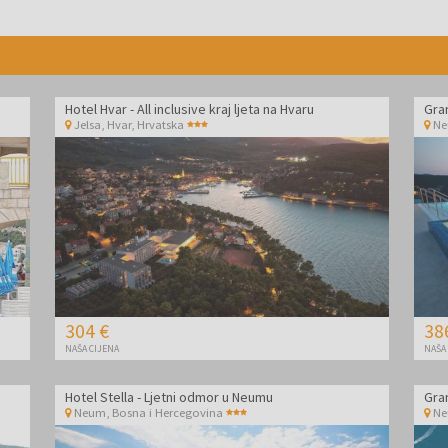
Hotel Hvar - All inclusive kraj ljeta na Hvaru
Gra
Jelsa, Hvar
,
Hrvatska
N
304 €
38
NAŠA CIJENA
NAŠA
Hotel Stella - Ljetni odmor u Neumu
Gra
Neum
,
Bosna i Hercegovina
N