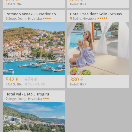
NAŠA CIJENA
NAŠA CIJENA
Rotondo Annex - Superior soba - Ljeto u Dalmaciji
Hotel President Solin - Vrhunski ljetni wellness odmor
Seget Donji
,
Hrvatska
Solin
,
Hrvatska
542 €
678 €
380 €
NAŠA CIJENA
REDOVNA CIJENA
NAŠA CIJENA
Hotel Val - Ljeto u Trogiru
Seget Donji
,
Hrvatska