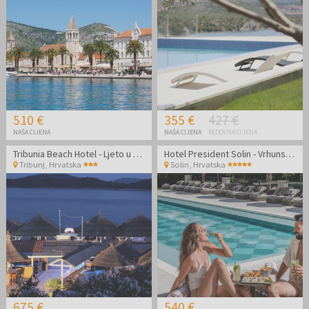
510 €
355 €
427 €
NAŠA CIJENA
NAŠA CIJENA
REDOVNA CIJENA
Tribunia Beach Hotel - Ljeto u Tribunju
Hotel President Solin - Vrhunski ljetni wellness odmor
Tribunj
,
Hrvatska
Solin
,
Hrvatska
675 €
540 €