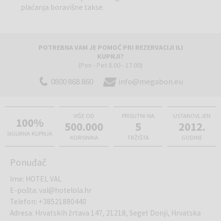
Pansionski hotelski restoran s velikom vanjskom terasom i
plaćanja boravišne takse.
pogledom na more smješten je u glavnoj zgradi.Započnite svoj dan
sa bogatim buffet doručkom koji se servira od 7 do 10 sati, uzmite
poslijepodnevnu pauzu za kavu, čaj ili sok, a navečer glavni šef nudi
izbor međunarodnih jela i tradicionalne hrvatske kuhinje za buffet
POTREBNA VAM JE POMOĆ PRI REZERVACIJI ILI
KUPNJI?
večeru od od 19 do 21 sat.
(Pon - Pet 8.00 - 17.00)
0800 868 860
info@megabon.eu
VIŠE OD
PRISUTNI NA
USTANOVLJEN
100%
500.000
5
2012.
SIGURNA KUPNJA
KORISNIKA
TRŽIŠTA
GODINE
Ponuđač
Ime
:
HOTEL VAL
E-pošta
:
val@hotelola.hr
Telefon
:
+38521880440
Adresa
:
Hrvatskih žrtava 147, 21218, Seget Donji, Hrvatska