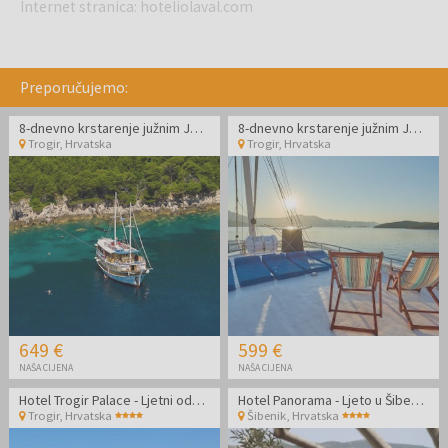
Internet stranica
:
hoteliolaval.com
Preporučujemo:
8-dnevno krstarenje južnim Jadranom - Polazak iz Trogira
8-dnevno krstarenje južnim Jadranom - Polazak iz Trogira
Trogir
,
Hrvatska
Trogir
,
Hrvatska
649 €
599 €
NAŠA CIJENA
NAŠA CIJENA
Hotel Trogir Palace - Ljetni odmor u Dalmaciji
Hotel Panorama - Ljeto u Šibeniku
Trogir
,
Hrvatska
Šibenik
,
Hrvatska