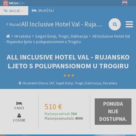
%
SMJEŠTAJ
AKCIJE
All Inclusive Hotel Val - Rujansko ljeto s polupansionom u Trogiru
Nazad
Hrvatska
Seget Donji, Trogir, Dalmacija
All Inclusive Hotel Val
- Rujansko ljeto s polupansionom u Trogiru
ALL INCLUSIVE HOTEL VAL - RUJANSKO
LJETO S POLUPANSIONOM U TROGIRU
Hrvatskih žrtava 147, Seget Donji, Trogir, Dalmacija, Hrvatska
PONUDA
510 €
5 NOĆI
NIJE
Plaćanje odmah
76 €
DOSTUPNA.
Plaćanje ponuđaču
434 €
2 OSOBE