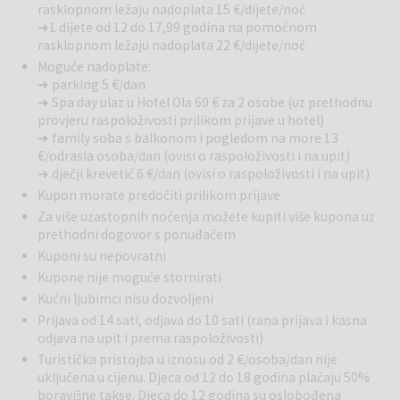
rasklopnom ležaju nadoplata 15 €/dijete/noć
telefon, zavjese za zamračivanje, sušilo za kosu, kupaonu sa kadom
➜ 1 dijete od 12 do 17,99 godina na pomoćnom
ili tuš kabinom, kupaonskim ručnicima i osnovnim kupaonskim
rasklopnom ležaju nadoplata 22 €/dijete/noć
potrepštinama, te bežični internet. Standard sobe nemaju
Moguće nadoplate:
mogućnost dodatnog pomoćnog rasklopnog ležaja ili dječjeg
➜ parking 5 €/dan
krevetića.
➜ Spa day ulaz u Hotel Ola 60 € za 2 osobe (uz prethodnu
SLOBODNO VRIJEME I REKREACIJA (ŠTO RADITI)
provjeru raspoloživosti prilikom prijave u hotel)
Ukoliko na putovanje gledate kao na pustolovinu, svakako se
➜ family soba s balkonom i pogledom na more 13
odvažite na obilazak brojnih znamenitosti te adrenalinskih ili
€/odrasla osoba/dan (ovisi o raspoloživosti i na upit)
opuštajućih aktivnosti.U neposrednoj blizini hotela nalazi se pregršt
➜ dječji krevetić 6 €/dan (ovisi o raspoloživosti i na upit)
sadržaja koje možete iskusiti i tako obogatiti svoje doživljaje-
Kupon morate predočiti prilikom prijave
posjetite gradove u blizini: Trogir, Kaštela, Split ili NP Krka ili si
Za više uzastopnih noćenja možete kupiti više kupona uz
priuštite šetnju Stazom zdravlja ''Napoleonovim putem'' ili se
prethodni dogovor s ponuđačem
jednostvano opustite uz opuštajuću masažu u Hotelu Ola
Adults only
Kuponi su nepovratni
(16+).Svega 100-tinjak metara od hotela nalazi se i javna šljunčana
Kupone nije moguće stornirati
plaža, dok će ljubitelji mira i tišine imati prilike istražiti i pronaći manje
plaže u okolici ili na obližnjem otoku Čiovo.Spa day pass Hotel Ola
Kućni ljubimci nisu dozvoljeni
Adults only (od 16+) uključuje ulaz u Spa zonu, korištenje unutarnjeg
Prijava od 14 sati, odjava do 10 sati (rana prijava i kasna
bazena i dvije saune.Isprobajte wellness program s infracrvenom i
odjava na upit i prema raspoloživosti)
finskom saunom i prostorom za opuštanje.
Turistička pristojba u iznosu od 2 €/osoba/dan nije
Pansionski restoran
uključena u cijenu. Djeca od 12 do 18 godina plaćaju 50%
boravišne takse. Djeca do 12 godina su oslobođena