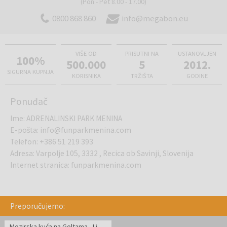
DRVENE GLJIVE, 6. MREŽA, 7. LOJTRA SPUST
(Pon - Pet 8.00 - 17.00)
0800 868 860
info@megabon.eu
VIŠE OD
PRISUTNI NA
USTANOVLJEN
100%
500.000
5
2012.
SIGURNA KUPNJA
KORISNIKA
TRŽIŠTA
GODINE
Ponuđač
Ime
:
ADRENALINSKI PARK MENINA
E-pošta
:
info@funparkmenina.com
Telefon
:
+386 51 219 393
Adresa
:
Varpolje 105, 3332 , Recica ob Savinji, Slovenija
Internet stranica
:
funparkmenina.com
Preporučujemo:
Mozirska kuća na Goltama - Ljetni odmor u prirodi tijekom tjedna