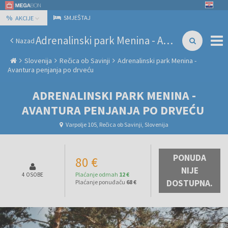
%
SMJEŠTAJ
AKCIJE
Adrenalinski park Menina - Avantura penjanja po drveću
Nazad
Slovenija
Rečica ob Savinji
Adrenalinski park Menina -
Avantura penjanja po drveću
ADRENALINSKI PARK MENINA -
AVANTURA PENJANJA PO DRVEĆU
Varpolje 105, Rečica ob Savinji, Slovenija
PONUDA
80 €
NIJE
Plaćanje odmah
12 €
4 OSOBE
DOSTUPNA.
Plaćanje ponuđaču
68 €