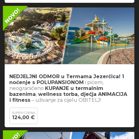
NEDJELJNI ODMOR u Termama Jezerčica! 1
noćenje s POLUPANSIONOM
i pićem,
neograničeno
KUPANJE u termalnim
bazenima
,
wellness torba, dječja ANIMACIJA
i fitness
– uživanje za cijelu OBITELJ!
SUPER CIJENA
124,00 €