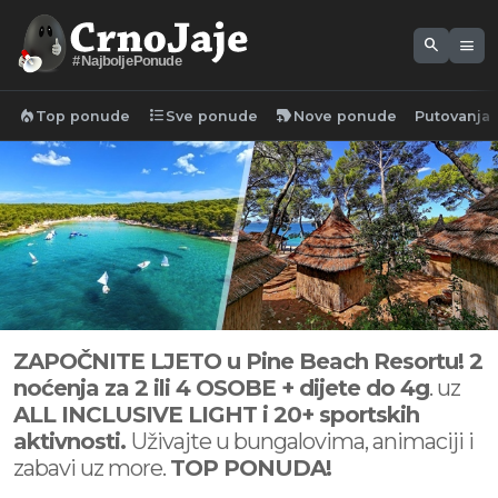
search
menu
#NajboljePonude
local_fire_department
format_list_bulleted
new_label
Top ponude
Sve ponude
Nove ponude
Putovanja
ZAPOČNITE LJETO u Pine Beach Resortu! 2
noćenja za 2 ili 4 OSOBE + dijete do 4g
. uz
ALL INCLUSIVE LIGHT i 20+ sportskih
aktivnosti.
Uživajte u bungalovima, animaciji i
zabavi uz more.
TOP PONUDA!