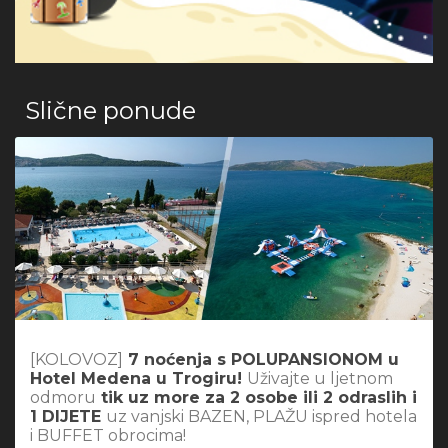
Slične ponude
[KOLOVOZ]
7 noćenja s POLUPANSIONOM u
Hotel Medena u Trogiru!
Uživajte u ljetnom
odmoru
tik uz more za 2 osobe ili 2 odraslih i
1 DIJETE
uz vanjski BAZEN, PLAŽU ispred hotela
i BUFFET obrocima!