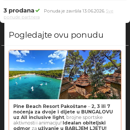
3 prodana
Ponuda je završila 13.06.2026.
Sve
ponude partnera
Pogledajte ovu ponudu
Pine Beach Resort Pakoštane
–
2, 3 ili 7
noćenja za dvoje i dijete u BUNGALOVU
uz All inclusive light
, brojne sportske
aktivnosti i animaciju!
Idealan obiteljski
odmor
za
uživanje u BABLJEM LJETU!