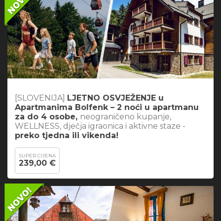
[SLOVENIJA]
LJETNO OSVJEŽENJE u
Apartmanima Bolfenk – 2 noći u apartmanu
za do 4 osobe,
neograničeno kupanje,
WELLNESS, dječja igraonica i aktivne staze -
preko tjedna ili vikenda!
SUPER CIJENA
239,00 €