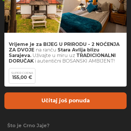
Vrijeme je za BIJEG U PRIRODU - 2 NOĆENJA
ZA DVOJE
na ranču
Stara Avlija blizu
Sarajeva.
Uživajte u miru uz
TRADICIONALNI
DORUČAK
i autentični BOSANSKI AMBIJENT!
SUPER CIJENA
155,00 €
Učitaj još ponuda
Što je Crno Jaje?