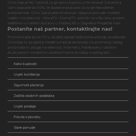
Crno Jaje je No. 1 portal za grupnu kupnju u Hrvatskoj! Garantira
Vam popuste do 90%, te dodatne popuste za svoje Newsletter
pretplatnike. Crno Jaje je jedinstveno jer njegove ponude možete
vidjeti i na televiziji - NovaTV i DomaTV, plaćati na više rata, putem
telefona i u našem dućanu u Vlaškoj 63 u Zagrebu! Posjetite nas!
Postanite naš partner, kontaktirajte nas!
Promovirajte se na TV-u, budite ispred Vaše konkurencije, budite dio
CrnoJaje.hr projekta! Model suradnje se temelji na promociji Vašeg
proizvoda ili usluge na televiziji, internetu, Facebooku i ostalim
društvenim i mobilnim platformama te našoj mailing listi...
Kako kupovati
Uvjeti korištenja
Sigurnost plaćanja
Zaštita osobnih podataka
Uvjeti prodaje
Pravila o povratu
Stare ponude