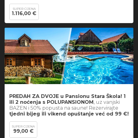
SUPER CIJENA
1.116,00 €
PREDAH ZA DVOJE u Pansionu Stara Škola! 1
ili 2 noćenja s POLUPANSIONOM
, uz vanjski
BAZEN i 50% popusta na saune! Rezervirajte
tjedni bijeg ili vikend opuštanje već od 99 €!
SUPER CIJENA
99,00 €