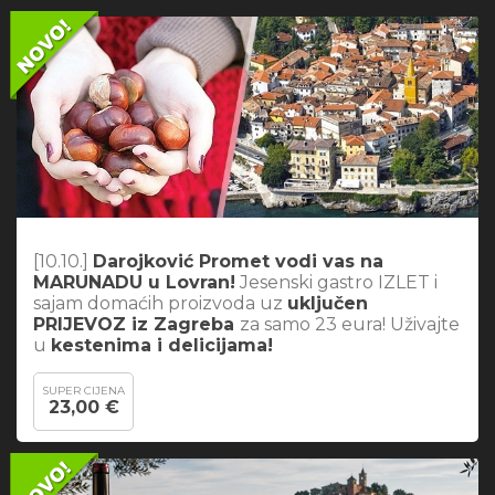
[10.10.]
Darojković Promet vodi vas na
MARUNADU u Lovran!
Jesenski gastro IZLET i
sajam domaćih proizvoda uz
uključen
PRIJEVOZ iz Zagreba
za samo 23 eura! Uživajte
u
kestenima i delicijama!
SUPER CIJENA
23,00 €