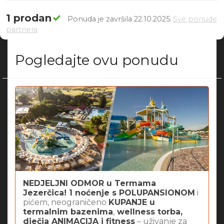
1 prodan
Ponuda je završila 22.10.2025.
Sve ponude
partnera
Pogledajte ovu ponudu
NEDJELJNI ODMOR u Termama
Jezerčica! 1 noćenje s POLUPANSIONOM
i
pićem, neograničeno
KUPANJE u
termalnim bazenima
,
wellness torba,
dječja ANIMACIJA i fitness
– uživanje za