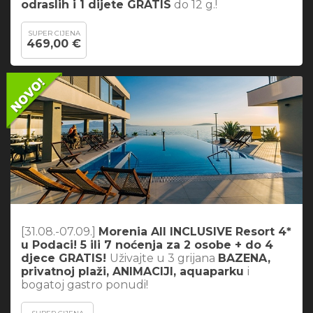
odraslih i 1 dijete GRATIS
do 12 g.!
SUPER CIJENA
469,00 €
[31.08.-07.09.]
Morenia All INCLUSIVE Resort 4*
u Podaci! 5 ili 7 noćenja za 2 osobe + do 4
djece GRATIS!
Uživajte u 3 grijana
BAZENA,
privatnoj plaži, ANIMACIJI, aquaparku
i
bogatoj gastro ponudi!