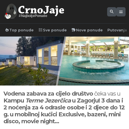
search
menu
#NajboljePonude
local_fire_department
format_list_bulleted
new_label
Top ponude
Sve ponude
Nove ponude
Putovanja
Vodena zabava
za cijelo društvo
čeka vas u
Kampu
Terme Jezerčica
u Zagorju!
3 dana i
2 noćenja z
a 4 odrasle osobe
i 2 djece do 12
g.
u mobilnoj kućici Exclusive, bazeni, mini
disco, movie night...