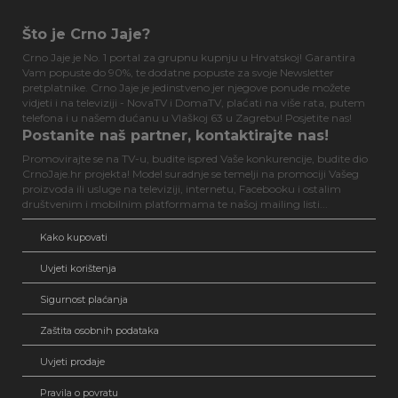
Što je Crno Jaje?
Crno Jaje je No. 1 portal za grupnu kupnju u Hrvatskoj! Garantira
Vam popuste do 90%, te dodatne popuste za svoje Newsletter
pretplatnike. Crno Jaje je jedinstveno jer njegove ponude možete
vidjeti i na televiziji - NovaTV i DomaTV, plaćati na više rata, putem
telefona i u našem dućanu u Vlaškoj 63 u Zagrebu! Posjetite nas!
Postanite naš partner, kontaktirajte nas!
Promovirajte se na TV-u, budite ispred Vaše konkurencije, budite dio
CrnoJaje.hr projekta! Model suradnje se temelji na promociji Vašeg
proizvoda ili usluge na televiziji, internetu, Facebooku i ostalim
društvenim i mobilnim platformama te našoj mailing listi...
Kako kupovati
Uvjeti korištenja
Sigurnost plaćanja
Zaštita osobnih podataka
Uvjeti prodaje
Pravila o povratu