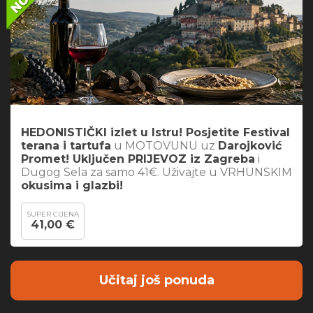
HEDONISTIČKI izlet u Istru! Posjetite Festival
terana i tartufa
u MOTOVUNU uz
Darojković
Promet! Uključen PRIJEVOZ iz Zagreba
i
Dugog Sela za samo 41€. Uživajte u VRHUNSKIM
okusima i glazbi!
SUPER CIJENA
41,00 €
Učitaj još ponuda