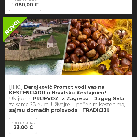
SUPER CIJENA
1.080,00 €
[11.10.]
Darojković Promet vodi vas na
KESTENIJADU u Hrvatsku Kostajnicu!
Uključen
PRIJEVOZ iz Zagreba i Dugog Sela
za samo 23 eura! Uživajte u pečenim kestenima,
sajmu domaćih proizvoda i TRADICIJI!
SUPER CIJENA
23,00 €