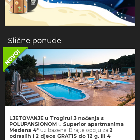
Slične ponude
LJETOVANJE u Trogiru! 3 noćenja s
POLUPANSIONOM
u
Superior apartmanima
Medena 4*
uz bazene! Birajte opciju za
2
odraslih i 2 djece GRATIS do 12 g. ili 4