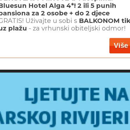
Bluesun Hotel Alga 4*! 2 ili 5 punih
pansiona za 2 osobe + do 2 djece
GRATIS! Uživajte u sobi s
BALKONOM ti
uz plažu
- za vrhunski obiteljski odmor!
Više