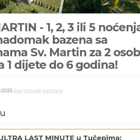
TIN - 1, 2, 3 ili 5 noćenj
nadomak bazena sa
ama Sv. Martin za 2 oso
 1 dijete do 6 godina!
.2025.
Sve ponude partnera
du
ULTRA LAST MINUTE u Tučepima: