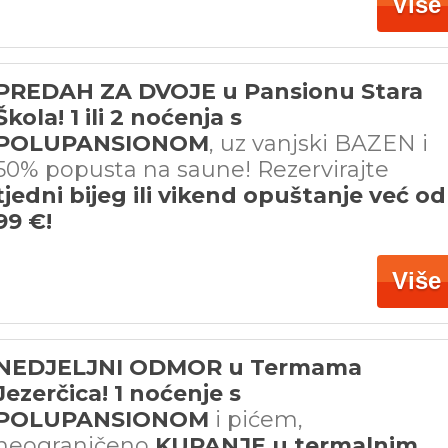
Više
PREDAH ZA DVOJE u Pansionu Stara
Škola! 1 ili 2 noćenja s
POLUPANSIONOM
, uz vanjski BAZEN i
50% popusta na saune! Rezervirajte
tjedni bijeg ili vikend opuštanje već od
99 €!
Više
NEDJELJNI ODMOR u Termama
Jezerčica! 1 noćenje s
POLUPANSIONOM
i pićem,
neograničeno
KUPANJE u termalnim