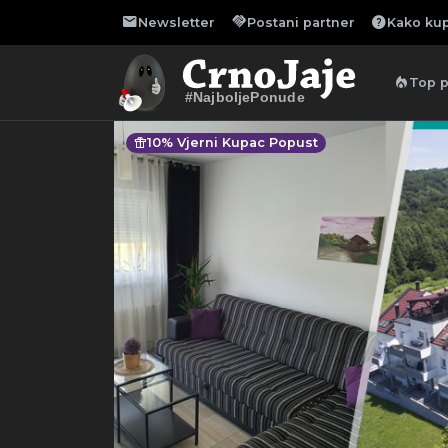
mail
handshake
help
Newsletter
Postani partner
Kako kup
local_fire_department
Top 
#NajboljePonude
featured_seasonal_and_gifts
10% Vjerni Kupac Popust