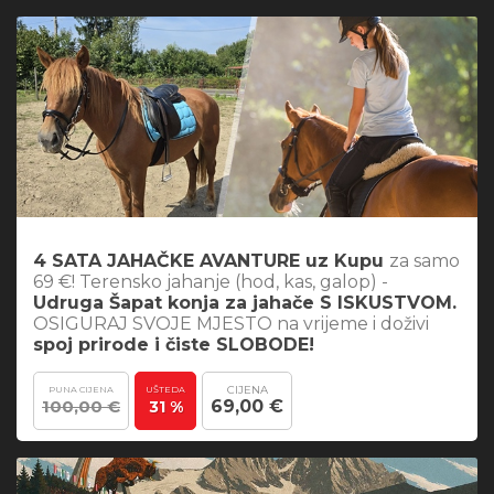
4 SATA JAHAČKE AVANTURE uz Kupu
za samo
69 €! Terensko jahanje (hod, kas, galop) -
Udruga Šapat konja za jahače S ISKUSTVOM.
OSIGURAJ SVOJE MJESTO na vrijeme i doživi
spoj prirode i čiste SLOBODE!
CIJENA
PUNA CIJENA
UŠTEDA
100,00 €
69,00 €
31 %