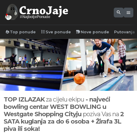
search
menu
#NajboljePonude
local_fire_department
format_list_bulleted
new_label
Top ponude
Sve ponude
Nove ponude
Putovanja
TOP IZLAZAK
za cijelu ekipu
- najveći
bowling centar
WEST BOWLING u
Westgate Shopping Cityju
poziva Vas na
2
SATA kuglanja za do 6 osoba + Žirafa 3L
piva ili soka!