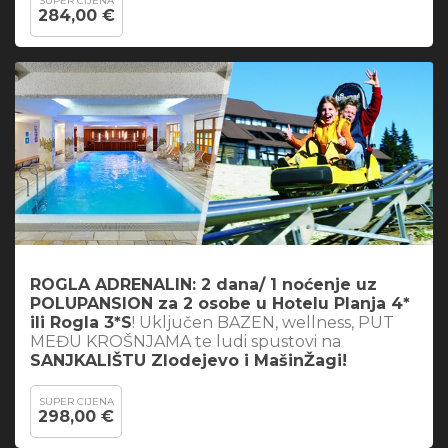
SUPER CIJENA
284,00 €
ROGLA ADRENALIN: 2 dana/ 1 noćenje uz
POLUPANSION za 2 osobe u Hotelu Planja 4*
ili Rogla 3*S
! Uključen BAZEN, wellness, PUT
MEĐU KROŠNJAMA te ludi spustovi na
SANJKALIŠTU Zlodejevo i MašinŽagi!
SUPER CIJENA
298,00 €