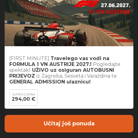
[FIRST MINUTE]
Travelego vas vodi na
FORMULA 1 VN AUSTRIJE 2027.!
Pogledajte
spektakl
UŽIVO uz osiguran AUTOBUSNI
PRIJEVOZ
iz Zagreba, Sesveta i Varaždina te
GENERAL ADMISSION ulaznicu!
SUPER CIJENA
294,00 €
Učitaj još ponuda