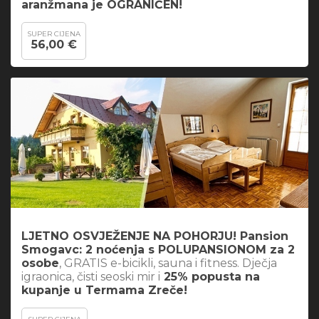
aranžmana je OGRANIČEN!
SUPER CIJENA
56,00 €
LJETNO OSVJEŽENJE NA POHORJU! Pansion
Smogavc: 2 noćenja s POLUPANSIONOM za 2
osobe
, GRATIS e-bicikli, sauna i fitness. Dječja
igraonica, čisti seoski mir i
25% popusta na
kupanje u Termama Zreče!