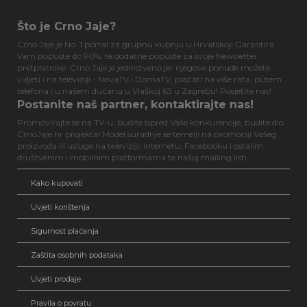
Što je Crno Jaje?
Crno Jaje je No. 1 portal za grupnu kupnju u Hrvatskoj! Garantira
Vam popuste do 90%, te dodatne popuste za svoje Newsletter
pretplatnike. Crno Jaje je jedinstveno jer njegove ponude možete
vidjeti i na televiziji - NovaTV i DomaTV, plaćati na više rata, putem
telefona i u našem dućanu u Vlaškoj 63 u Zagrebu! Posjetite nas!
Postanite naš partner, kontaktirajte nas!
Promovirajte se na TV-u, budite ispred Vaše konkurencije, budite dio
CrnoJaje.hr projekta! Model suradnje se temelji na promociji Vašeg
proizvoda ili usluge na televiziji, internetu, Facebooku i ostalim
društvenim i mobilnim platformama te našoj mailing listi...
Kako kupovati
Uvjeti korištenja
Sigurnost plaćanja
Zaštita osobnih podataka
Uvjeti prodaje
Pravila o povratu