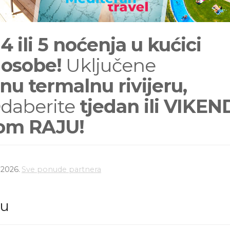
 ili 5 noćenja u kućici
osobe!
Uključene
u termalnu rivijeru,
daberite
tjedan ili VIKEN
om RAJU!
.2026.
Sve ponude partnera
du