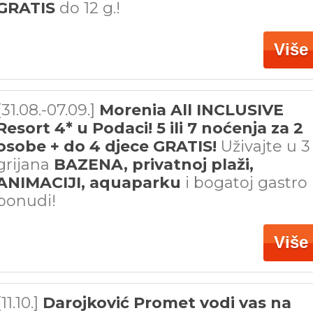
GRATIS
do 12 g.!
Više
[31.08.-07.09.]
Morenia All INCLUSIVE
Resort 4* u Podaci! 5 ili 7 noćenja za 2
osobe + do 4 djece GRATIS!
Uživajte u 3
grijana
BAZENA, privatnoj plaži,
ANIMACIJI, aquaparku
i bogatoj gastro
ponudi!
Više
[11.10.]
Darojković Promet vodi vas na