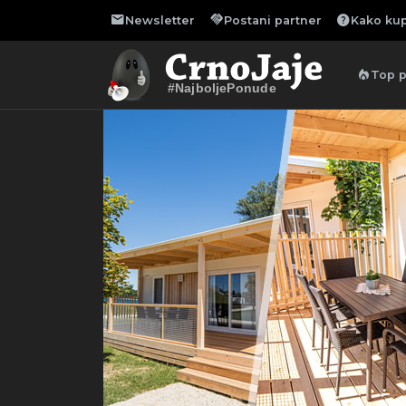
mail
handshake
help
Newsletter
Postani partner
Kako kup
local_fire_department
Top 
#NajboljePonude