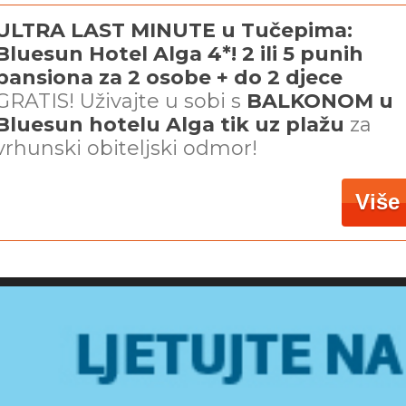
ULTRA LAST MINUTE u Tučepima:
Bluesun Hotel Alga 4*! 2 ili 5 punih
pansiona za 2 osobe + do 2 djece
GRATIS! Uživajte u sobi s
BALKONOM u
Bluesun hotelu Alga tik uz plažu
za
vrhunski obiteljski odmor!
Više