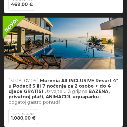
SUPER CIJENA
469,00 €
[31.08.-07.09.]
Morenia All INCLUSIVE Resort 4*
u Podaci! 5 ili 7 noćenja za 2 osobe + do 4
djece GRATIS!
Uživajte u 3 grijana
BAZENA,
privatnoj plaži, ANIMACIJI, aquaparku
i
bogatoj gastro ponudi!
SUPER CIJENA
1.080,00 €