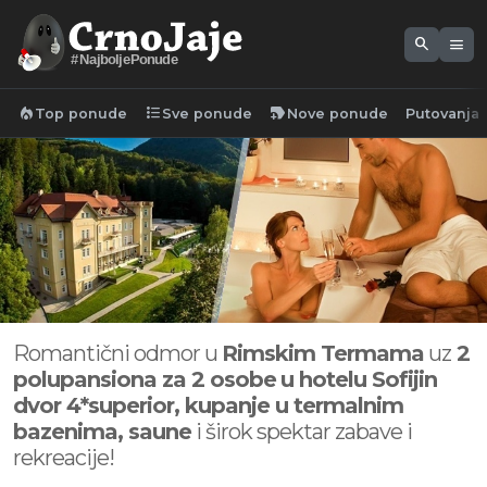
search
menu
#NajboljePonude
local_fire_department
format_list_bulleted
new_label
Top ponude
Sve ponude
Nove ponude
Putovanja
Romantični odmor u
Rimskim Termama
uz
2
polupansiona za 2 osobe
u hotelu Sofijin
dvor 4*superior, kupanje u termalnim
bazenima, saune
i širok spektar zabave i
rekreacije!