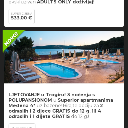
ekskluzivan
ADULTS ONLY doživljaj!
SUPER CIJENA
533,00 €
LJETOVANJE u Trogiru! 3 noćenja s
POLUPANSIONOM
u
Superior apartmanima
Medena 4*
uz bazene! Birajte opciju za
2
odraslih i 2 djece GRATIS do 12 g. ili 4
odraslih i 1 dijete GRATIS
do 12 g.!