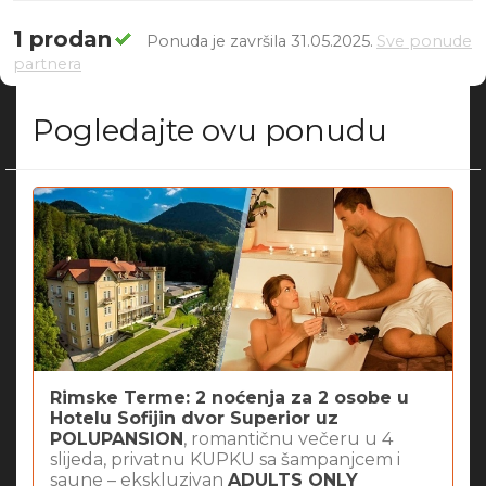
1 prodan
Ponuda je završila 31.05.2025.
Sve ponude
partnera
Pogledajte ovu ponudu
Rimske Terme: 2 noćenja za 2 osobe u
Hotelu Sofijin dvor Superior uz
POLUPANSION
, romantičnu večeru u 4
slijeda, privatnu KUPKU sa šampanjcem i
saune – ekskluzivan
ADULTS ONLY