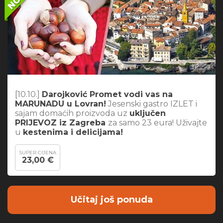
[10.10.]
Darojković Promet vodi vas na
MARUNADU u Lovran!
Jesenski gastro IZLET i
sajam domaćih proizvoda uz
uključen
PRIJEVOZ iz Zagreba
za samo 23 eura! Uživajte
u
kestenima i delicijama!
SUPER CIJENA
23,00 €
Učitaj još ponuda