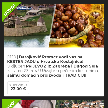
[11.10.]
Darojković Promet vodi vas na
KESTENIJADU u Hrvatsku Kostajnicu!
Uključen
PRIJEVOZ iz Zagreba i Dugog Sela
za samo 23 eura! Uživajte u pečenim kestenima,
sajmu domaćih proizvoda i TRADICIJI!
SUPER CIJENA
23,00 €