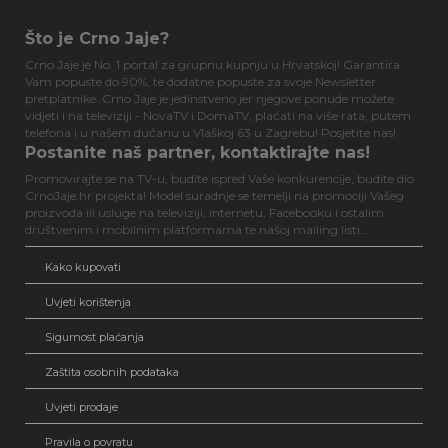
Što je Crno Jaje?
Crno Jaje je No. 1 portal za grupnu kupnju u Hrvatskoj! Garantira
Vam popuste do 90%, te dodatne popuste za svoje Newsletter
pretplatnike. Crno Jaje je jedinstveno jer njegove ponude možete
vidjeti i na televiziji - NovaTV i DomaTV, plaćati na više rata, putem
telefona i u našem dućanu u Vlaškoj 63 u Zagrebu! Posjetite nas!
Postanite naš partner, kontaktirajte nas!
Promovirajte se na TV-u, budite ispred Vaše konkurencije, budite dio
CrnoJaje.hr projekta! Model suradnje se temelji na promociji Vašeg
proizvoda ili usluge na televiziji, internetu, Facebooku i ostalim
društvenim i mobilnim platformama te našoj mailing listi...
Kako kupovati
Uvjeti korištenja
Sigurnost plaćanja
Zaštita osobnih podataka
Uvjeti prodaje
Pravila o povratu