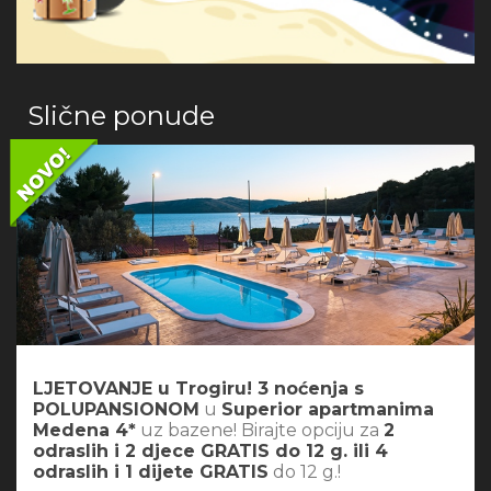
Slične ponude
LJETOVANJE u Trogiru! 3 noćenja s
POLUPANSIONOM
u
Superior apartmanima
Medena 4*
uz bazene! Birajte opciju za
2
odraslih i 2 djece GRATIS do 12 g. ili 4
odraslih i 1 dijete GRATIS
do 12 g.!