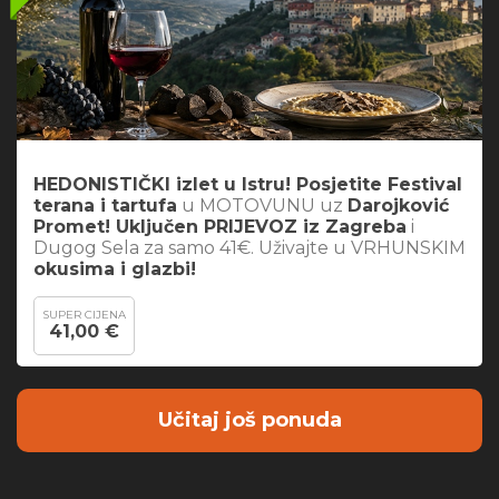
HEDONISTIČKI izlet u Istru! Posjetite Festival
terana i tartufa
u MOTOVUNU uz
Darojković
Promet! Uključen PRIJEVOZ iz Zagreba
i
Dugog Sela za samo 41€. Uživajte u VRHUNSKIM
okusima i glazbi!
SUPER CIJENA
41,00 €
Učitaj još ponuda