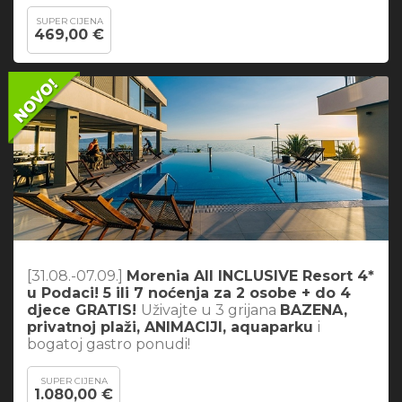
SUPER CIJENA
469,00 €
[31.08.-07.09.]
Morenia All INCLUSIVE Resort 4*
u Podaci! 5 ili 7 noćenja za 2 osobe + do 4
djece GRATIS!
Uživajte u 3 grijana
BAZENA,
privatnoj plaži, ANIMACIJI, aquaparku
i
bogatoj gastro ponudi!
SUPER CIJENA
1.080,00 €