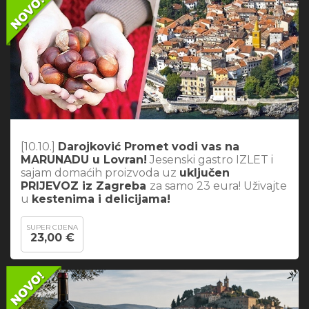
[10.10.]
Darojković Promet vodi vas na
MARUNADU u Lovran!
Jesenski gastro IZLET i
sajam domaćih proizvoda uz
uključen
PRIJEVOZ iz Zagreba
za samo 23 eura! Uživajte
u
kestenima i delicijama!
SUPER CIJENA
23,00 €