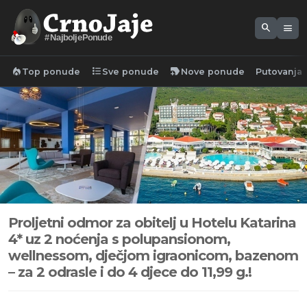
search
menu
#NajboljePonude
local_fire_department
format_list_bulleted
new_label
Top ponude
Sve ponude
Nove ponude
Putovanja
Proljetni odmor za obitelj u Hotelu Katarina
4* uz 2 noćenja s polupansionom,
wellnessom, dječjom igraonicom, bazenom
– za 2 odrasle i do 4 djece do 11,99 g.!