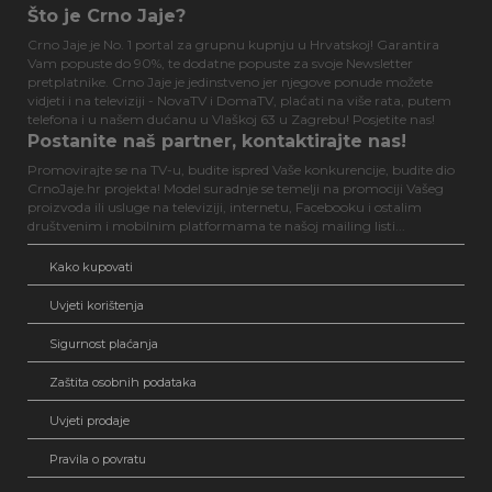
Što je Crno Jaje?
Crno Jaje je No. 1 portal za grupnu kupnju u Hrvatskoj! Garantira
Vam popuste do 90%, te dodatne popuste za svoje Newsletter
pretplatnike. Crno Jaje je jedinstveno jer njegove ponude možete
vidjeti i na televiziji - NovaTV i DomaTV, plaćati na više rata, putem
telefona i u našem dućanu u Vlaškoj 63 u Zagrebu! Posjetite nas!
Postanite naš partner, kontaktirajte nas!
Promovirajte se na TV-u, budite ispred Vaše konkurencije, budite dio
CrnoJaje.hr projekta! Model suradnje se temelji na promociji Vašeg
proizvoda ili usluge na televiziji, internetu, Facebooku i ostalim
društvenim i mobilnim platformama te našoj mailing listi...
Kako kupovati
Uvjeti korištenja
Sigurnost plaćanja
Zaštita osobnih podataka
Uvjeti prodaje
Pravila o povratu