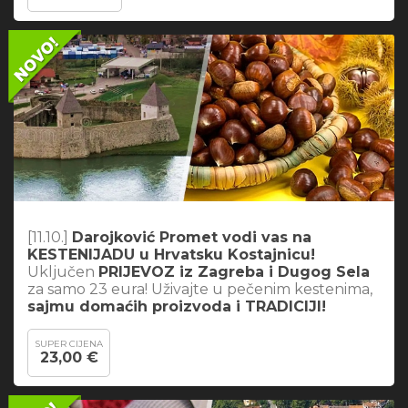
[11.10.]
Darojković Promet vodi vas na
KESTENIJADU u Hrvatsku Kostajnicu!
Uključen
PRIJEVOZ iz Zagreba i Dugog Sela
za samo 23 eura! Uživajte u pečenim kestenima,
sajmu domaćih proizvoda i TRADICIJI!
SUPER CIJENA
23,00 €