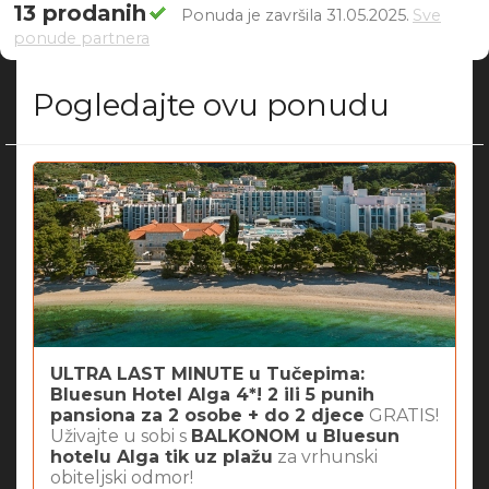
13 prodanih
Ponuda je završila 31.05.2025.
Sve
ponude partnera
Pogledajte ovu ponudu
ULTRA LAST MINUTE u Tučepima:
Bluesun Hotel Alga 4*! 2 ili 5 punih
pansiona za 2 osobe + do 2 djece
GRATIS!
Uživajte u sobi s
BALKONOM u Bluesun
hotelu Alga tik uz plažu
za vrhunski
obiteljski odmor!