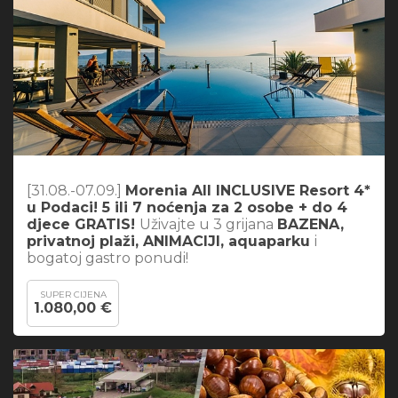
[31.08.-07.09.]
Morenia All INCLUSIVE Resort 4*
u Podaci! 5 ili 7 noćenja za 2 osobe + do 4
djece GRATIS!
Uživajte u 3 grijana
BAZENA,
privatnoj plaži, ANIMACIJI, aquaparku
i
bogatoj gastro ponudi!
SUPER CIJENA
1.080,00 €