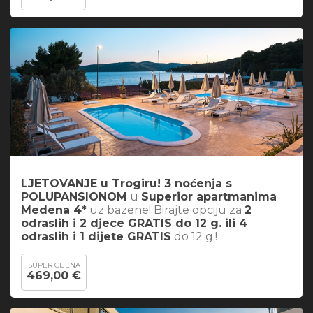
LJETOVANJE u Trogiru! 3 noćenja s
POLUPANSIONOM
u
Superior apartmanima
Medena 4*
uz bazene! Birajte opciju za
2
odraslih i 2 djece GRATIS do 12 g. ili 4
odraslih i 1 dijete GRATIS
do 12 g.!
SUPER CIJENA
469,00 €