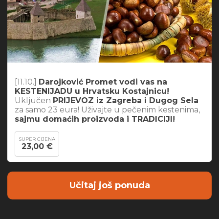
[11.10.]
Darojković Promet vodi vas na
KESTENIJADU u Hrvatsku Kostajnicu!
Uključen
PRIJEVOZ iz Zagreba i Dugog Sela
za samo 23 eura! Uživajte u pečenim kestenima,
sajmu domaćih proizvoda i TRADICIJI!
SUPER CIJENA
23,00 €
Učitaj još ponuda