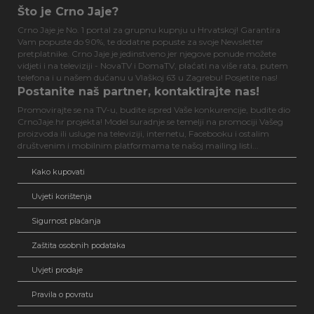
Što je Crno Jaje?
Crno Jaje je No. 1 portal za grupnu kupnju u Hrvatskoj! Garantira
Vam popuste do 90%, te dodatne popuste za svoje Newsletter
pretplatnike. Crno Jaje je jedinstveno jer njegove ponude možete
vidjeti i na televiziji - NovaTV i DomaTV, plaćati na više rata, putem
telefona i u našem dućanu u Vlaškoj 63 u Zagrebu! Posjetite nas!
Postanite naš partner, kontaktirajte nas!
Promovirajte se na TV-u, budite ispred Vaše konkurencije, budite dio
CrnoJaje.hr projekta! Model suradnje se temelji na promociji Vašeg
proizvoda ili usluge na televiziji, internetu, Facebooku i ostalim
društvenim i mobilnim platformama te našoj mailing listi...
Kako kupovati
Uvjeti korištenja
Sigurnost plaćanja
Zaštita osobnih podataka
Uvjeti prodaje
Pravila o povratu