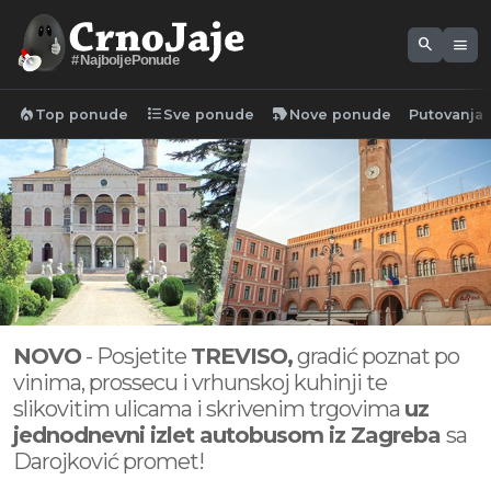
search
menu
#NajboljePonude
local_fire_department
format_list_bulleted
new_label
Top ponude
Sve ponude
Nove ponude
Putovanja
NOVO
- Posjetite
TREVISO,
gradić poznat po
vinima, prossecu i vrhunskoj kuhinji te
slikovitim ulicama i skrivenim trgovima
uz
jednodnevni izlet autobusom iz Zagreba
sa
Darojković promet!