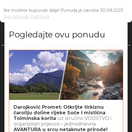
Ne možete kupovati dalje! Ponuda je završila 30.09.2025
Sve ponude partnera
Pogledajte ovu ponudu
Darojković Promet: Otkrijte tirkiznu
čaroliju doline rijeke Soče i mistična
Tolminska korita
uz stručno VODSTVO i
organiziran prijevoz – jednodnevna
AVANTURA u srcu netaknute prirode!