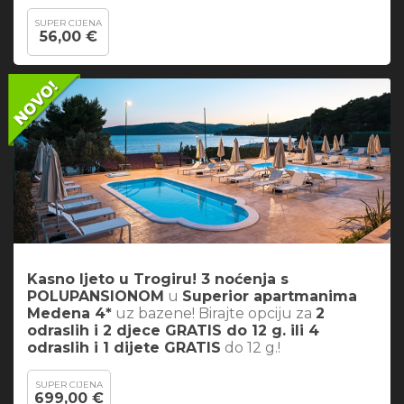
SUPER CIJENA
56,00 €
Kasno ljeto u Trogiru! 3 noćenja s
POLUPANSIONOM
u
Superior apartmanima
Medena 4*
uz bazene! Birajte opciju za
2
odraslih i 2 djece GRATIS do 12 g. ili 4
odraslih i 1 dijete GRATIS
do 12 g.!
SUPER CIJENA
699,00 €