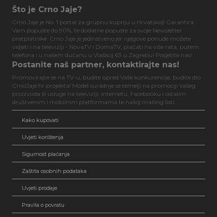
Što je Crno Jaje?
Crno Jaje je No. 1 portal za grupnu kupnju u Hrvatskoj! Garantira
Vam popuste do 90%, te dodatne popuste za svoje Newsletter
pretplatnike. Crno Jaje je jedinstveno jer njegove ponude možete
vidjeti i na televiziji - NovaTV i DomaTV, plaćati na više rata, putem
telefona i u našem dućanu u Vlaškoj 63 u Zagrebu! Posjetite nas!
Postanite naš partner, kontaktirajte nas!
Promovirajte se na TV-u, budite ispred Vaše konkurencije, budite dio
CrnoJaje.hr projekta! Model suradnje se temelji na promociji Vašeg
proizvoda ili usluge na televiziji, internetu, Facebooku i ostalim
društvenim i mobilnim platformama te našoj mailing listi...
Kako kupovati
Uvjeti korištenja
Sigurnost plaćanja
Zaštita osobnih podataka
Uvjeti prodaje
Pravila o povratu