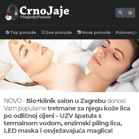
search
menu
#NajboljePonude
local_fire_department
format_list_bulleted
new_label
Top ponude
Sve ponude
Nove ponude
Putovanja
NOVO -
Bio+klinik salon u Zagrebu
donosi
Vam popularne
tretmane za njegu kože lica
po odličnoj cijeni -
UZV špatula s
termalnom vodom, enzimski piling lica,
LED maska i osvježavajuća maglica!