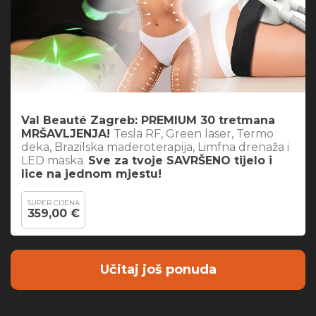
Val Beauté Zagreb: PREMIUM 30 tretmana
MRŠAVLJENJA!
Tesla RF, Green laser, Termo
deka, Brazilska maderoterapija, Limfna drenaža i
LED maska.
Sve za tvoje SAVRŠENO tijelo i
lice na jednom mjestu!
SUPER CIJENA
359,00 €
Učitaj još ponuda