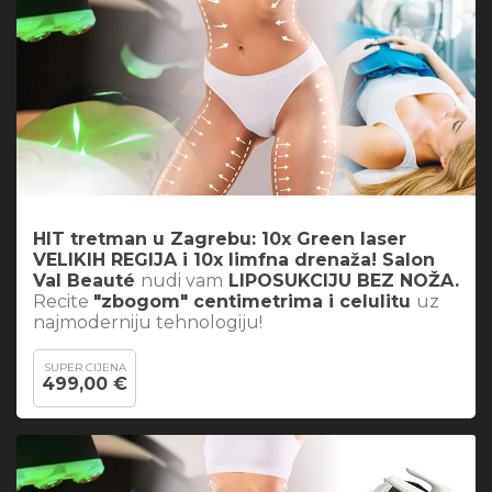
HIT tretman u Zagrebu: 10x Green laser
VELIKIH REGIJA i 10x limfna drenaža! Salon
Val Beauté
nudi vam
LIPOSUKCIJU BEZ NOŽA.
Recite
"zbogom" centimetrima i celulitu
uz
najmoderniju tehnologiju!
SUPER CIJENA
499,00 €