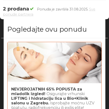
2 prodana
Ponuda je završila 31.08.2025.
Sve
ponude partnera
Pogledajte ovu ponudu
NEVJEROJATNIH 65% POPUSTA za
mladolik izgled!
Osigurajte vrhunski
LIFTING i hidrataciju lica u Bio+Klinik
salonu u Zagrebu.
Isprobajte moćnu UZV
špatulu, radiofrekvenciju ili exilis elite!