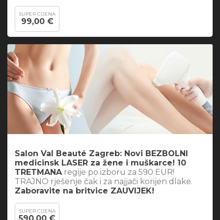
SUPER CIJENA
99,00 €
Salon Val Beauté Zagreb: Novi BEZBOLNI
medicinsk LASER za žene i muškarce! 10
TRETMANA
regije po izboru za 590 EUR!
TRAJNO rješenje čak i za najjači korijen dlake.
Zaboravite na britvice ZAUVIJEK!
SUPER CIJENA
590,00 €