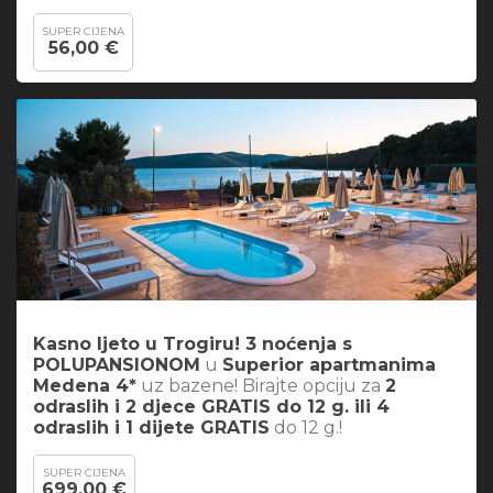
SUPER CIJENA
56,00 €
Kasno ljeto u Trogiru! 3 noćenja s
POLUPANSIONOM
u
Superior apartmanima
Medena 4*
uz bazene! Birajte opciju za
2
odraslih i 2 djece GRATIS do 12 g. ili 4
odraslih i 1 dijete GRATIS
do 12 g.!
SUPER CIJENA
699,00 €