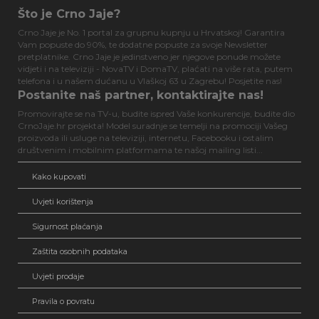
Što je Crno Jaje?
Crno Jaje je No. 1 portal za grupnu kupnju u Hrvatskoj! Garantira
Vam popuste do 90%, te dodatne popuste za svoje Newsletter
pretplatnike. Crno Jaje je jedinstveno jer njegove ponude možete
vidjeti i na televiziji - NovaTV i DomaTV, plaćati na više rata, putem
telefona i u našem dućanu u Vlaškoj 63 u Zagrebu! Posjetite nas!
Postanite naš partner, kontaktirajte nas!
Promovirajte se na TV-u, budite ispred Vaše konkurencije, budite dio
CrnoJaje.hr projekta! Model suradnje se temelji na promociji Vašeg
proizvoda ili usluge na televiziji, internetu, Facebooku i ostalim
društvenim i mobilnim platformama te našoj mailing listi...
Kako kupovati
Uvjeti korištenja
Sigurnost plaćanja
Zaštita osobnih podataka
Uvjeti prodaje
Pravila o povratu