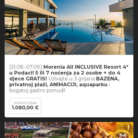
[31.08.-07.09.]
Morenia All INCLUSIVE Resort 4*
u Podaci! 5 ili 7 noćenja za 2 osobe + do 4
djece GRATIS!
Uživajte u 3 grijana
BAZENA,
privatnoj plaži, ANIMACIJI, aquaparku
i
bogatoj gastro ponudi!
SUPER CIJENA
1.080,00 €