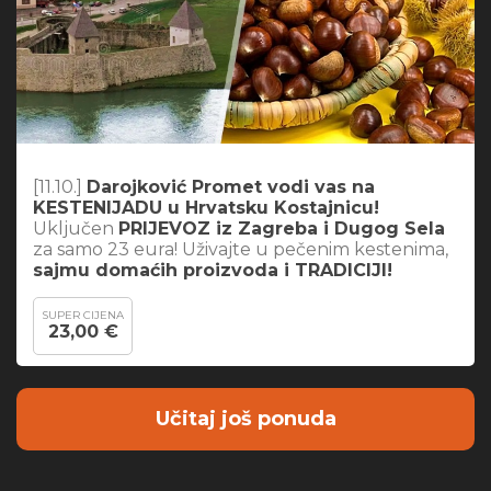
[11.10.]
Darojković Promet vodi vas na
KESTENIJADU u Hrvatsku Kostajnicu!
Uključen
PRIJEVOZ iz Zagreba i Dugog Sela
za samo 23 eura! Uživajte u pečenim kestenima,
sajmu domaćih proizvoda i TRADICIJI!
SUPER CIJENA
23,00 €
Učitaj još ponuda