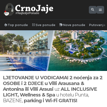
search
menu
#NajboljePonude
local_fire_department
format_list_bulleted
new_label
Top ponude
Sve ponude
Nove ponude
Putovanja
LJETOVANJE U VODICAMA! 2 noćenja za 2
OSOBE i 2 DJECE u Villi Arausana &
Antonina ili Villi Arausi
uz
ALL INCLUSIVE
LIGHT, Wellness & Spa
u hotelu Punta,
BAZENE,
parking i Wi-Fi GRATIS!