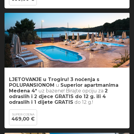
LJETOVANJE u Trogiru! 3 noćenja s
POLUPANSIONOM
u
Superior apartmanima
Medena 4*
uz bazene! Birajte opciju za
2
odraslih i 2 djece GRATIS do 12 g. ili 4
odraslih i 1 dijete GRATIS
do 12 g.!
SUPER CIJENA
469,00 €