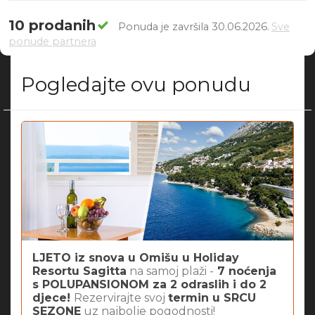
10 prodanih
Ponuda je završila 30.06.2026.
Sve
ponude partnera
Pogledajte ovu ponudu
LJETO iz snova u Omišu u Holiday
Resortu Sagitta
na samoj plaži -
7 noćenja
s
POLUPANSIONOM
za 2 odraslih i do 2
djece!
Rezervirajte svoj
termin u SRCU
SEZONE
uz najbolje pogodnosti!