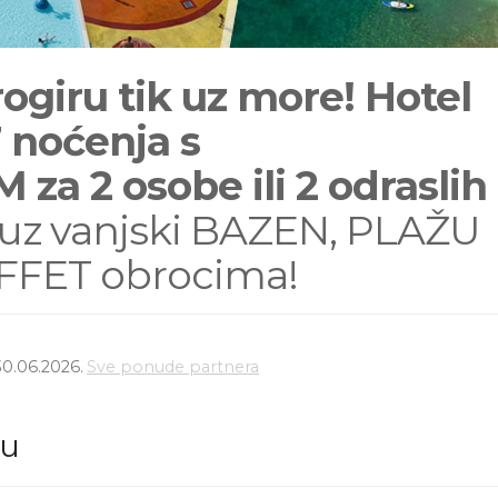
giru tik uz more! Hotel
 noćenja s
 2 osobe ili 2 odraslih 
e uz vanjski BAZEN, PLAŽU
UFFET obrocima!
30.06.2026.
Sve ponude partnera
du