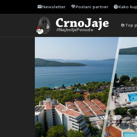
mail
handshake
help
Newsletter
Postani partner
Kako kup
local_fire_department
Top 
#NajboljePonude