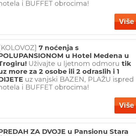
hotela i BUFFET obrocima!
Više
[KOLOVOZ]
7 noćenja s
POLUPANSIONOM u Hotel Medena u
Trogiru!
Uživajte u ljetnom odmoru
tik
uz more za 2 osobe ili 2 odraslih i 1
DIJETE
uz vanjski BAZEN, PLAŽU ispred
hotela i BUFFET obrocima!
Više
PREDAH ZA DVOJE u Pansionu Stara