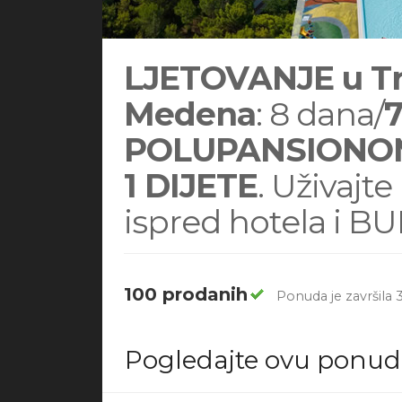
LJETOVANJE u Tro
Medena
: 8 dana/
7
POLUPANSIONOM za
1 DIJETE
. Uživajt
ispred hotela i B
100 prodanih
Ponuda je završila 
Pogledajte ovu ponu