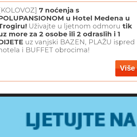
[KOLOVOZ]
7 noćenja s
POLUPANSIONOM u Hotel Medena u
Trogiru!
Uživajte u ljetnom odmoru
tik
uz more za 2 osobe ili 2 odraslih i 1
DIJETE
uz vanjski BAZEN, PLAŽU ispred
hotela i BUFFET obrocima!
Više