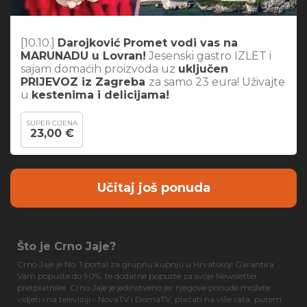
[10.10.]
Darojković Promet vodi vas na
MARUNADU u Lovran!
Jesenski gastro IZLET i
sajam domaćih proizvoda uz
uključen
PRIJEVOZ iz Zagreba
za samo 23 eura! Uživajte
u
kestenima i delicijama!
SUPER CIJENA
23,00 €
Učitaj još ponuda
Što je Crno Jaje?
Crno Jaje je No. 1 portal za grupnu kupnju u Hrvatskoj! Garantira
Vam popuste do 90%, te dodatne popuste za svoje Newsletter
pretplatnike. Crno Jaje je jedinstveno jer njegove ponude možete
vidjeti i na televiziji - NovaTV i DomaTV, plaćati na više rata, putem