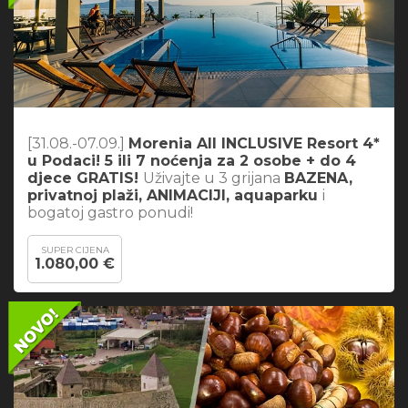
[31.08.-07.09.]
Morenia All INCLUSIVE Resort 4*
u Podaci! 5 ili 7 noćenja za 2 osobe + do 4
djece GRATIS!
Uživajte u 3 grijana
BAZENA,
privatnoj plaži, ANIMACIJI, aquaparku
i
bogatoj gastro ponudi!
SUPER CIJENA
1.080,00 €