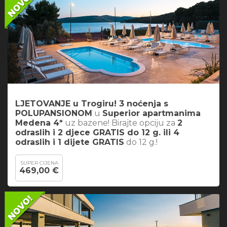
LJETOVANJE u Trogiru! 3 noćenja s
POLUPANSIONOM
u
Superior apartmanima
Medena 4*
uz bazene! Birajte opciju za
2
odraslih i 2 djece GRATIS do 12 g. ili 4
odraslih i 1 dijete GRATIS
do 12 g.!
SUPER CIJENA
469,00 €