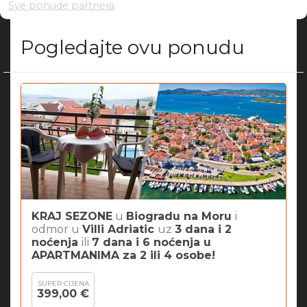
Sve ponude partnera
Pogledajte ovu ponudu
KRAJ SEZONE
u
Biogradu na Moru
i
odmor u
Villi Adriatic
uz
3 dana i 2
noćenja
ili
7 dana i 6 noćenja
u
APARTMANIMA za 2 ili 4 osobe!
SUPER CIJENA
399,00 €