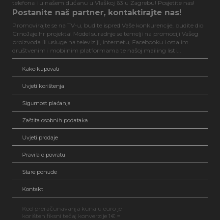
telefona i u našem dućanu u Vlaškoj 63 u Zagrebu! Posjetite nas!
Postanite naš partner, kontaktirajte nas!
Promovirajte se na TV-u, budite ispred Vaše konkurencije, budite dio
CrnoJaje.hr projekta! Model suradnje se temelji na promociji Vašeg
proizvoda ili usluge na televiziji, internetu, Facebooku i ostalim
društvenim i mobilnim platformama te našoj mailing listi...
Kako kupovati
Uvjeti korištenja
Sigurnost plaćanja
Zaštita osobnih podataka
Uvjeti prodaje
Pravila o povratu
Stare ponude
Kontakt
Kod preračunavanja kuna u euro je
korišten fiksni tečaj konverzije 1€ =