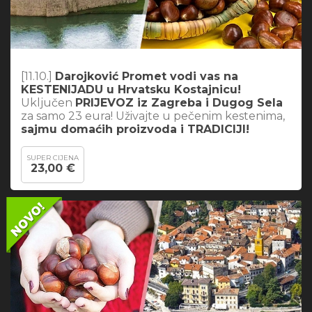
[11.10.]
Darojković Promet vodi vas na
KESTENIJADU u Hrvatsku Kostajnicu!
Uključen
PRIJEVOZ iz Zagreba i Dugog Sela
za samo 23 eura! Uživajte u pečenim kestenima,
sajmu domaćih proizvoda i TRADICIJI!
SUPER CIJENA
23,00 €